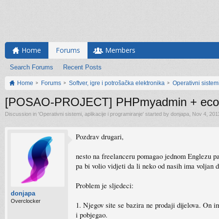
Home
Forums
Members
Search Forums
Recent Posts
Home
Forums
Softver, igre i potrošačka elektronika
Operativni sistemi
[POSAO-PROJECT] PHPmyadmin + ecomm
Discussion in '
Operativni sistemi, aplikacije i programiranje
' started by
donjapa
,
Nov 4, 201
Pozdrav drugari,
nesto na freelanceru pomagao jednom Englezu pa
pa bi volio vidjeti da li neko od nasih ima voljan 
Problem je sljedeci:
donjapa
Overclocker
1. Njegov site se bazira ne prodaji dijelova. On
i pobjegao.