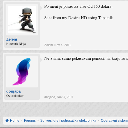
Po meni je posao za vise Od 150 dolara.
Sent from my Desire HD using Tapatalk
Zeleni
Network Ninja
Zeleni
,
Nov 4, 2011
Ne znam, samo pokusavam pomoci, na kraju se sve
donjapa
Overclocker
donjapa
,
Nov 4, 2011
Home
Forums
Softver, igre i potrošačka elektronika
Operativni sistemi