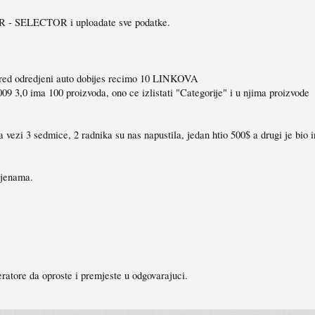
 CAR - SELECTOR i uploadate sve podatke.
bered odredjeni auto dobijes recimo 10 LINKOVA
009 3,0 ima 100 proizvoda, ono ce izlistati "Categorije" i u njima proizvode
ezi 3 sedmice, 2 radnika su nas napustila, jedan htio 500$ a drugi je bio in
mjenama.
ratore da oproste i premjeste u odgovarajuci.