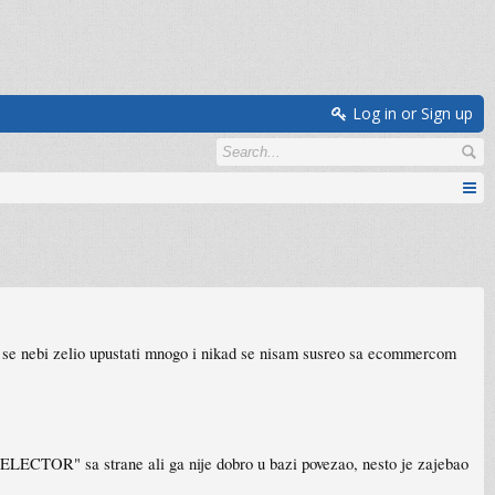
Log in or Sign up
se nebi zelio upustati mnogo i nikad se nisam susreo sa ecommercom
 SELECTOR" sa strane ali ga nije dobro u bazi povezao, nesto je zajebao