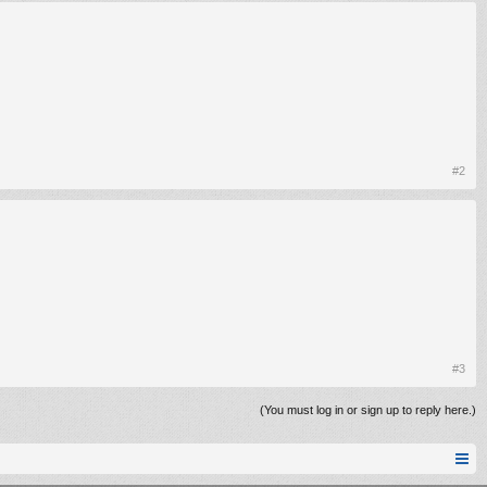
#2
#3
(You must log in or sign up to reply here.)