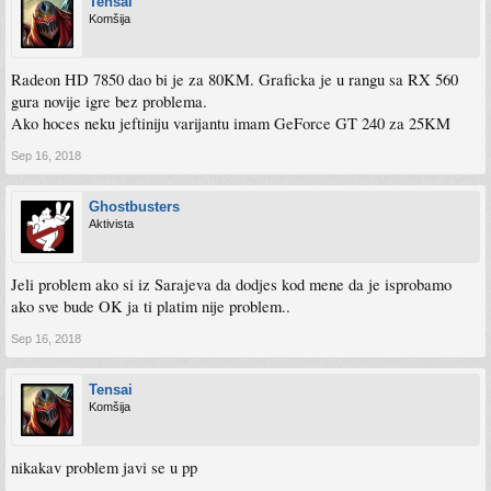
Tensai
Komšija
Radeon HD 7850 dao bi je za 80KM. Graficka je u rangu sa RX 560
gura novije igre bez problema.
Ako hoces neku jeftiniju varijantu imam GeForce GT 240 za 25KM
Sep 16, 2018
Ghostbusters
Aktivista
Jeli problem ako si iz Sarajeva da dodjes kod mene da je isprobamo
ako sve bude OK ja ti platim nije problem..
Sep 16, 2018
Tensai
Komšija
nikakav problem javi se u pp