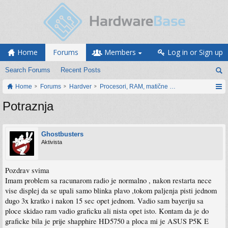
Home
Forums
Members
Log in or Sign up
Search Forums
Recent Posts
Home
Forums
Hardver
Procesori, RAM, matične ploče i grafičke karti
Potraznja
Ghostbusters
Aktivista
Pozdrav svima
Imam problem sa racunarom radio je normalno , nakon restarta nece
vise displej da se upali samo blinka plavo ,tokom paljenja pisti jednom
dugo 3x kratko i nakon 15 sec opet jednom. Vadio sam bayeriju sa
ploce skidao ram vadio graficku ali nista opet isto. Kontam da je do
graficke bila je prije shapphire HD5750 a ploca mi je ASUS P5K E