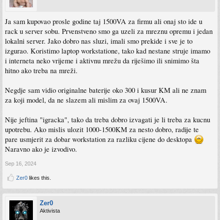
Ja sam kupovao prosle godine taj 1500VA za firmu ali onaj sto ide u
rack u server sobu. Prvenstveno smo ga uzeli za mreznu opremu i jedan
lokalni server. Jako dobro nas sluzi, imali smo prekide i sve je to
izgurao. Koristimo laptop workstatione, tako kad nestane struje imamo
i interneta neko vrijeme i aktivnu mrežu da riješimo ili snimimo šta
hitno ako treba na mreži.
Negdje sam vidio originalne baterije oko 300 i kusur KM ali ne znam
za koji model, da ne slazem ali mislim za ovaj 1500VA.
Nije jeftina "igracka", tako da treba dobro izvagati je li treba za kucnu
upotrebu. Ako mislis ulozit 1000-1500KM za nesto dobro, radije te
pare usmjerit za dobar workstation za razliku cijene do desktopa
Naravno ako je izvodivo.
Sep 16, 2024
Zer0
likes this.
Zer0
Aktivista