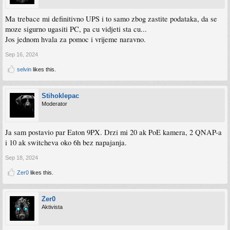
Ma trebace mi definitivno UPS i to samo zbog zastite podataka, da se
moze sigurno ugasiti PC, pa cu vidjeti sta cu...
Jos jednom hvala za pomoc i vrijeme naravno.
Sep 16, 2024
selvin
likes this.
Stihoklepac
Moderator
Ja sam postavio par Eaton 9PX. Drzi mi 20 ak PoE kamera, 2 QNAP-a
i 10 ak switcheva oko 6h bez napajanja.
Sep 18, 2024
Zer0
likes this.
Zer0
Aktivista