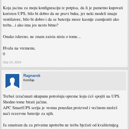
Koja jacina za moju konfiguraciju iz potpisa, da li je pametno kupovati
koristen UPS, bilo bi dobro da ne pravi buku, jer neki modeli imaju
ventilatore, bilo bi dobro i da se baterija moze kasnije zamijeniti ako
treba...i ako ima jos nesto bitno?
Onako iskreno, ne znam zaista nista o tome...
Hvala na vremenu,
0
Sep 14, 2024
Ragnarok
Komšija
Trebaš izračunati ukupunu potrošnju opreme koju ćeš spojiti na UPS.
Shodno tome birati jačinu.
APC SmartUPS serija je veoma pouzdan proizvod i većinom možeš
naći rezervne baterije za njih.
Ja smatram da za privatnu upotrebu ne treba bježati od kvalitetnijeg