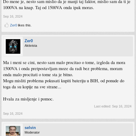
Do mene je, nesto sam mislio da je manji taj faktor, mislio sam da ti je
1000VA na knap. Taj od 1500VA onda ipak moras.
Sep 16, 2024
Zer0
likes this.
Zer0
Aktivista
Ma i meni se cini, nesto sam malo procitao o tome, izgleda da mora
1500VA i onda pretpostavljam moze da radi bez problema, moram
onda malo procitati o tome sta je bitno.
Mogu misliti problema pokusati kupiti bateriju u BIH, od ponude do
toga da su kopije na sve strane...
Hvala za misljenje i pomoc.
Last edited:
Sep 16, 2024
Sep 16, 2024
selvin
Moderator