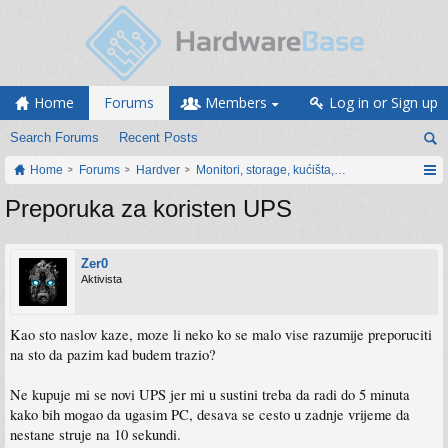
Home
Forums
Members
Log in or Sign up
Search Forums
Recent Posts
Home
Forums
Hardver
Monitori, storage, kućišta, periferija
Preporuka za koristen UPS
Zer0
Aktivista
Kao sto naslov kaze, moze li neko ko se malo vise razumije preporuciti
na sto da pazim kad budem trazio?
Ne kupuje mi se novi UPS jer mi u sustini treba da radi do 5 minuta
kako bih mogao da ugasim PC, desava se cesto u zadnje vrijeme da
nestane struje na 10 sekundi.