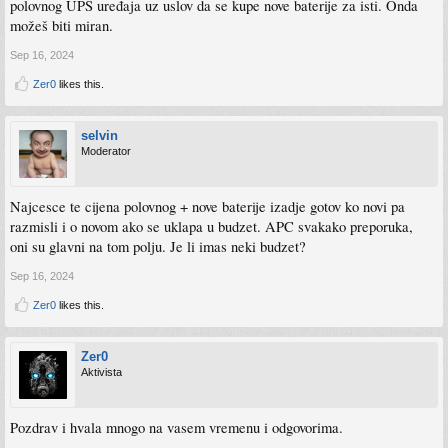
polovnog UPS uređaja uz uslov da se kupe nove baterije za isti. Onda
možeš biti miran.
Sep 16, 2024
Zer0
likes this.
selvin
Moderator
Najcesce te cijena polovnog + nove baterije izadje gotov ko novi pa
razmisli i o novom ako se uklapa u budzet. APC svakako preporuka,
oni su glavni na tom polju. Je li imas neki budzet?
Sep 16, 2024
Zer0
likes this.
Zer0
Aktivista
Pozdrav i hvala mnogo na vasem vremenu i odgovorima.