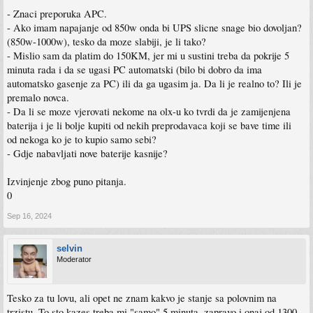
- Znaci preporuka APC.
- Ako imam napajanje od 850w onda bi UPS slicne snage bio dovoljan?
(850w-1000w), tesko da moze slabiji, je li tako?
- Mislio sam da platim do 150KM, jer mi u sustini treba da pokrije 5
minuta rada i da se ugasi PC automatski (bilo bi dobro da ima
automatsko gasenje za PC) ili da ga ugasim ja. Da li je realno to? Ili je
premalo novca.
- Da li se moze vjerovati nekome na olx-u ko tvrdi da je zamijenjena
baterija i je li bolje kupiti od nekih preprodavaca koji se bave time ili
od nekoga ko je to kupio samo sebi?
- Gdje nabavljati nove baterije kasnije?
Izvinjenje zbog puno pitanja.
0
Sep 16, 2024
selvin
Moderator
Tesko za tu lovu, ali opet ne znam kakvo je stanje sa polovnim na
trzistu. To sto kazes treba mi "samo" 5 minuta, zapravo i onaj od 1300-