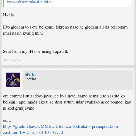
https://olx.ba/artikal/62526624
Hvala
Evo gledam to i ove belkone. Iskreno nase ne gledam ali da priupitam
imal nasih kvalitetnih?
Sent from my iPhone using Tapatalk
Jan 31, 2025
nivla
Komšija
oni commel su zadovoljavajuce kvalitete, samo nemaju te zastite ko
belkini i apc, mada ako ti se desi strujni udar svakako nece pomoci kao
ni kod grmljavine
edit:
https://gradim.ba/COMMEL-Uticnica-6-struka-s-prenaponskom-
zastitom-L=1,5m,-380-105-27770