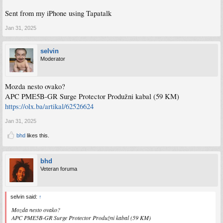
Sent from my iPhone using Tapatalk
Jan 31, 2025
selvin
Moderator
Mozda nesto ovako?
APC PME5B-GR Surge Protector Produžni kabal (59 KM)
https://olx.ba/artikal/62526624
Jan 31, 2025
bhd
likes this.
bhd
Veteran foruma
selvin said:
↑
Mozda nesto ovako?
APC PME5B-GR Surge Protector Produžni kabal (59 KM)