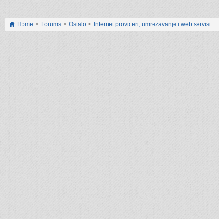
Home
Forums
Ostalo
Internet provideri, umrežavanje i web servisi