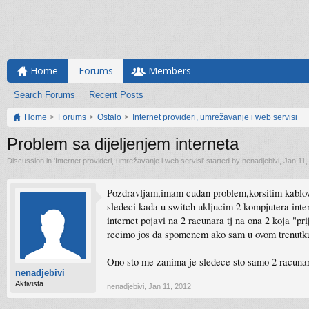
Home
Forums
Members
Search Forums
Recent Posts
Home
Forums
Ostalo
Internet provideri, umrežavanje i web servisi
Problem sa dijeljenjem interneta
Discussion in '
Internet provideri, umrežavanje i web servisi
' started by
nenadjebivi
,
Jan 11,
Pozdravljam,imam cudan problem,korsitim kablovs
sledeci kada u switch ukljucim 2 kompjutera inter
internet pojavi na 2 racunara tj na ona 2 koja "p
recimo jos da spomenem ako sam u ovom trenutku 
Ono sto me zanima je sledece sto samo 2 racunara
nenadjebivi
Aktivista
nenadjebivi
,
Jan 11, 2012