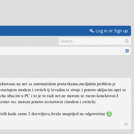
Log in or Sign up
onektovana na net sa automatskim postavkama,medjutim problem je
estartujem modem i switch tj izvadim iz struje i ponovo ukljucim opet se
tcha ubacim u PC i to je to radi net,ne moram se rucno konektovat.I
ternet vec moram ponovo restartovat (modem i switch).
 istih kada samo 2 dozvoljava,hvala unaprijed na odgovorima
#1