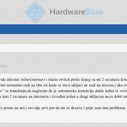
 2012
.
ki internet velnet(mostar) i imam switch preko kojeg su mi 2 racunara k
net normalno radi na oba ali kada se treci ukljuci ne radi na trecem,i ako r
rije" se konektuju,da naglasim da je automatska konekcija dakle kabal iz swi
imo 2 racunara na internetu i izvadim jedan a drugi ukljucim necu dobit in
 prima na net,i ovo nije prvi put da mi se desava i prije sam imo problema