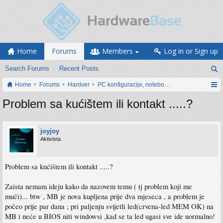
Home
Forums
Members
Log in or Sign up
Search Forums
Recent Posts
Home
Forums
Hardver
PC konfiguracije, notebook računari, servis
Problem sa kućištem ili kontakt .....?
joyjoy
Aktivista
Problem sa kućištem ili kontakt .....?
Zaista nemam ideju kako da nazovem temu ( tj problem koji me
muči)... btw , MB je nova kupljena prije dva mjeseca , a problem je
počeo prije par dana ; pri paljenju svijetli led(crvena-led MEM OK) na
MB i neće u BIOS niti windowsi ,kad se ta led ugasi sve ide normalno!