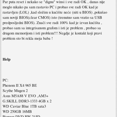
Par puta reset i nekako se "dignu" winsi i sve radi OK , danas nije
moglo nikako pa sam rastavio PC i probao sve radi OK kad je
rastavljen (LOL) ,kad složim u kućište neće (niti u BIOS) ,pokušao
sam noviji BIOS(clear CMOS) isto (trenutno sam vratio sa USB
predposljedni BIOS). Znači sve radi 100% kad je izvan kućišta ,
probao sam sa integrisanom grafom i isti je problem , probao sa
drugom memorijom i isti problem!!! Negdje je kontakt koji pravi
problem sto bi rekla moja baba !
Help
PC:
Phenom II X4 965 BE
Scythe Mugen 2
Asus M5A88 V EVO ,AM3+
G.SKILL DDR3-1333 4GB x 2
WD Caviar Blue 1TB sata3
WD 250GB 16MB
Pioneer DVD.RW 215D