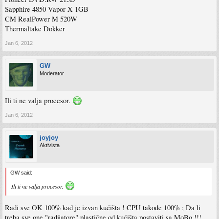
Sapphire 4850 Vapor X 1GB
CM RealPower M 520W
Thermaltake Dokker
Jan 6, 2012
GW
Moderator
Ili ti ne valja procesor.
Jan 6, 2012
joyjoy
Aktivista
GW said:
Ili ti ne valja procesor.
Radi sve OK 100% kad je izvan kućišta ! CPU takođe 100% ; Da li
treba sve one "radijatore" plastične od kućišta postaviti sa MoBo !!!