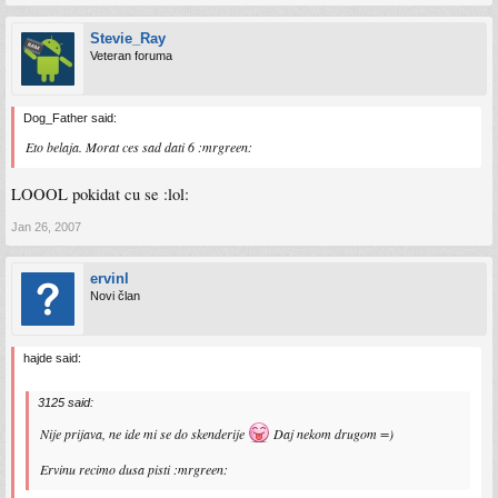
Stevie_Ray
Veteran foruma
Dog_Father said:
Eto belaja. Morat ces sad dati 6 :mrgreen:
LOOOL pokidat cu se :lol:
Jan 26, 2007
ervinl
Novi član
hajde said:
3125 said:
Nije prijava, ne ide mi se do skenderije
Daj nekom drugom =)
Ervinu recimo dusa pisti :mrgreen: