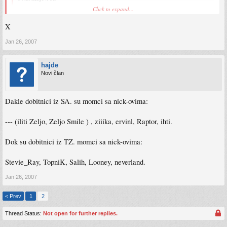
Click to expand...
i ja se pridruzjujem, hvala
X
Jan 26, 2007
hajde
Novi član
Dakle dobitnici iz SA. su momci sa nick-ovima:
--- (iliti Zeljo, Zeljo Smile ) , ziiika, ervinl, Raptor, ihti.
Dok su dobitnici iz TZ. momci sa nick-ovima:
Stevie_Ray, TopniK, Salih, Looney, neverland.
Jan 26, 2007
< Prev
1
2
Thread Status:
Not open for further replies.