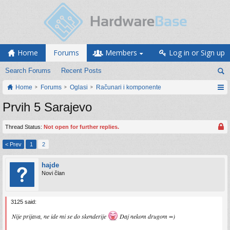
Home
Forums
Members
Log in or Sign up
Search Forums
Recent Posts
Home
Forums
Oglasi
Računari i komponente
Prvih 5 Sarajevo
Thread Status:
Not open for further replies.
< Prev
1
2
hajde
Novi član
3125 said:
Nije prijava, ne ide mi se do skenderije
Daj nekom drugom =)