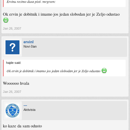
Ervinu recimo dusa pisti :mrgreen:
Ok ervin je dobitnik i imamo jos jedan slobodan jer je Zeljo odustao
Jan 26, 2007
ervinl
Novi član
hajde said:
Ok ervin je dobitnik i imamo jos jedan slobodan jer je Zeljo odustao
Woooooo hvala
Jan 26, 2007
---
Aktivista
ko kaze da sam odusto