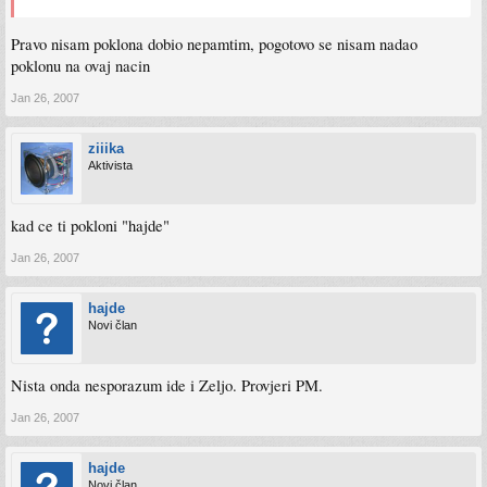
Pravo nisam poklona dobio nepamtim, pogotovo se nisam nadao
poklonu na ovaj nacin
Jan 26, 2007
ziiika
Aktivista
kad ce ti pokloni "hajde"
Jan 26, 2007
hajde
Novi član
Nista onda nesporazum ide i Zeljo. Provjeri PM.
Jan 26, 2007
hajde
Novi član