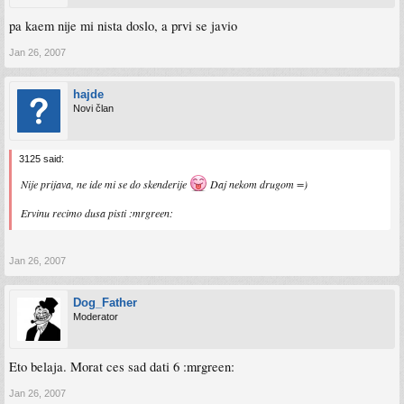
pa kaem nije mi nista doslo, a prvi se javio
Jan 26, 2007
hajde
Novi član
3125 said:
Nije prijava, ne ide mi se do skenderije
Daj nekom drugom =)
Ervinu recimo dusa pisti :mrgreen:
Jan 26, 2007
Dog_Father
Moderator
Eto belaja. Morat ces sad dati 6 :mrgreen:
Jan 26, 2007