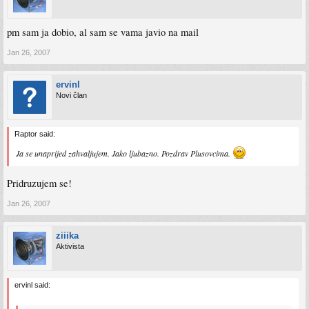
pm sam ja dobio, al sam se vama javio na mail
Jan 26, 2007
ervinl
Novi član
Raptor said:
Ja se unaprijed zahvaljujem. Jako ljubazno. Pozdrav Plusovcima.
Pridruzujem se!
Jan 26, 2007
ziiika
Aktivista
ervinl said: