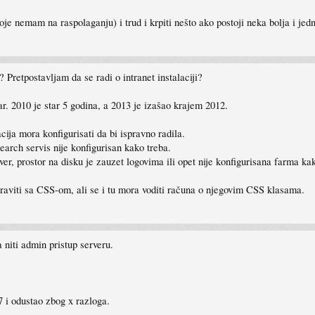
koje nemam na raspolaganju) i trud i krpiti nešto ako postoji neka bolja i jedn
? Pretpostavljam da se radi o intranet instalaciji?
ar. 2010 je star 5 godina, a 2013 je izašao krajem 2012.
acija mora konfigurisati da bi ispravno radila.
arch servis nije konfigurisan kako treba.
dver, prostor na disku je zauzet logovima ili opet nije konfigurisana farma ka
apraviti sa CSS-om, ali se i tu mora voditi računa o njegovim CSS klasama.
 niti admin pristup serveru.
7 i odustao zbog x razloga.