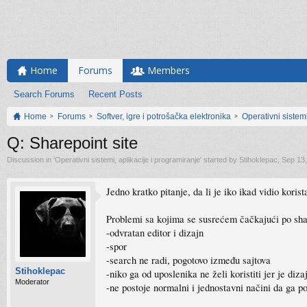
Home
Forums
Members
Search Forums
Recent Posts
Home
Forums
Softver, igre i potrošačka elektronika
Operativni sistemi
Q: Sharepoint site
Discussion in '
Operativni sistemi, aplikacije i programiranje
' started by
Stihoklepac
,
Sep 13
Jedno kratko pitanje, da li je iko ikad vidio koris
Problemi sa kojima se susrećem čačkajući po sha
-odvratan editor i dizajn
-spor
-search ne radi, pogotovo između sajtova
Stihoklepac
-niko ga od uposlenika ne želi koristiti jer je diz
Moderator
-ne postoje normalni i jednostavni načini da ga 