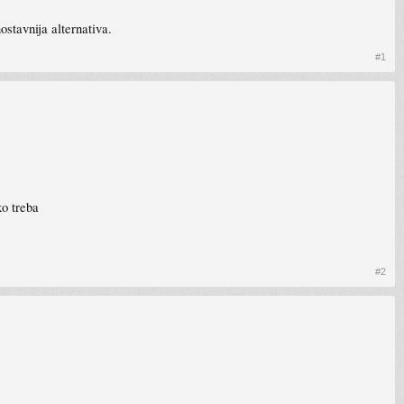
ostavnija alternativa.
#1
ko treba
#2