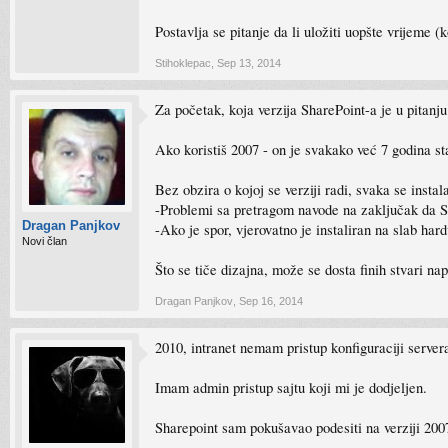
Postavlja se pitanje da li uložiti uopšte vrijeme (
Stihoklepac
,
Sep 13, 2014
Za početak, koja verzija SharePoint-a je u pitanju
Ako koristiš 2007 - on je svakako već 7 godina st
Bez obzira o kojoj se verziji radi, svaka se instal
-Problemi sa pretragom navode na zaključak da Se
Dragan Panjkov
-Ako je spor, vjerovatno je instaliran na slab har
Novi član
Što se tiče dizajna, može se dosta finih stvari n
Dragan Panjkov
,
Sep 16, 2014
2010, intranet nemam pristup konfiguraciji servera
Imam admin pristup sajtu koji mi je dodjeljen.
Sharepoint sam pokušavao podesiti na verziji 200