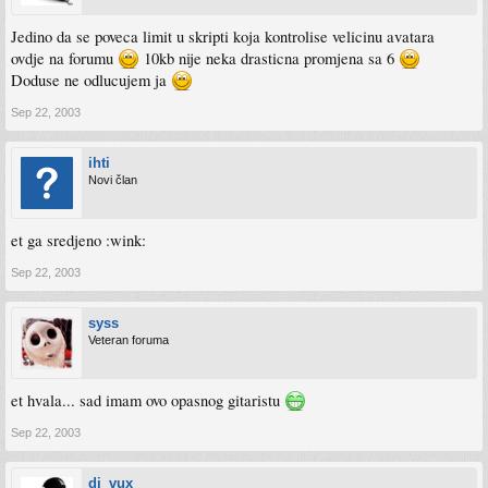
Jedino da se poveca limit u skripti koja kontrolise velicinu avatara
ovdje na forumu
10kb nije neka drasticna promjena sa 6
Doduse ne odlucujem ja
Sep 22, 2003
ihti
Novi član
et ga sredjeno :wink:
Sep 22, 2003
syss
Veteran foruma
et hvala... sad imam ovo opasnog gitaristu
Sep 22, 2003
dj_vux