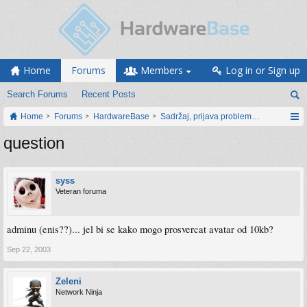
Home
Forums
Members
Log in or Sign up
Search Forums
Recent Posts
Home
Forums
HardwareBase
Sadržaj, prijava problema i prijedlozi
question
syss
Veteran foruma
adminu (enis??)... jel bi se kako mogo prosvercat avatar od 10kb?
Sep 22, 2003
Zeleni
Network Ninja