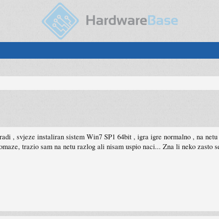
di , svjeze instaliran sistem Win7 SP1 64bit , igra igre normalno , na net
maze, trazio sam na netu razlog ali nisam uspio naci... Zna li neko zasto s