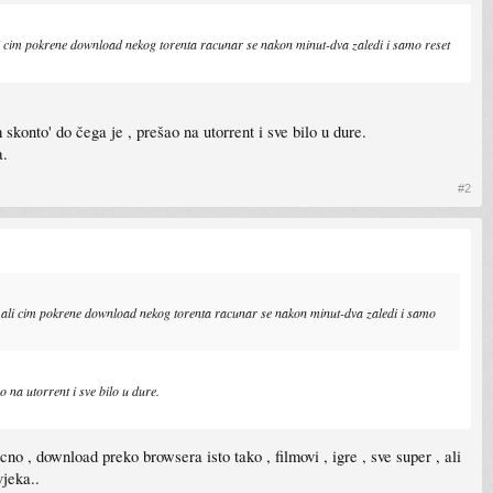
ali cim pokrene download nekog torenta racunar se nakon minut-dva zaledi i samo reset
konto' do čega je , prešao na utorrent i sve bilo u dure.
a.
#2
 , ali cim pokrene download nekog torenta racunar se nakon minut-dva zaledi i samo
 na utorrent i sve bilo u dure.
cno , download preko browsera isto tako , filmovi , igre , sve super , ali
vjeka..