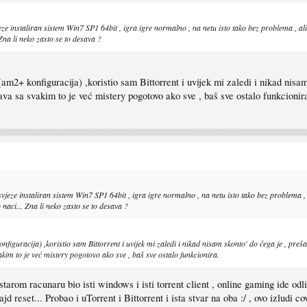
eze instaliran sistem Win7 SP1 64bit , igra igre normalno , na netu isto tako bez problema , 
Zna li neko zasto se to desava ?
+ konfiguracija) ,koristio sam Bittorrent i uvijek mi zaledi i nikad nisam s
ava sa svakim to je već mistery pogotovo ako sve , baš sve ostalo funkcionir
vjeze instaliran sistem Win7 SP1 64bit , igra igre normalno , na netu isto tako bez problema
naci... Zna li neko zasto se to desava ?
racija) ,koristio sam Bittorrent i uvijek mi zaledi i nikad nisam skonto' do čega je , prešao
akim to je već mistery pogotovo ako sve , baš sve ostalo funkcionira.
tarom racunaru bio isti windows i isti torrent client , online gaming ide odli
d reset... Probao i uTorrent i Bittorrent i ista stvar na oba :/ , ovo izludi co