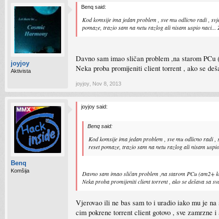
Benq said:
Kod komsije ima jedan problem , sve mu odlicno radi , svj
pomaze, trazio sam na netu razlog ali nisam uspio naci... 
Davno sam imao sličan problem ,na starom PCu (am2
joyjoy
Neka proba promijeniti client torrent , ako se deš
Aktivista
joyjoy
,
Nov 8, 2013
joyjoy said:
Benq said:
Kod komsije ima jedan problem , sve mu odlicno radi , s
reset pomaze, trazio sam na netu razlog ali nisam uspio 
Benq
Komšija
Davno sam imao sličan problem ,na starom PCu (am2+ konfigu
Neka proba promijeniti client torrent , ako se dešava sa sv
Vjerovao ili ne bas sam to i uradio iako mu je na s
cim pokrene torrent client gotovo , sve zamrzne i aj