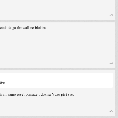
#3
zetak da ga firewall ne blokira
#4
kira
kira i samo reset pomaze , dok sa Vuze pici sve.
#5