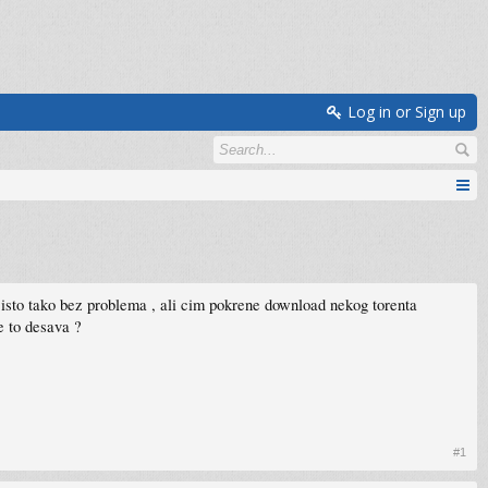
Log in or Sign up
u isto tako bez problema , ali cim pokrene download nekog torenta
e to desava ?
#1