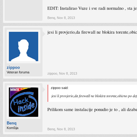
EDIT: Instalirao Vuze i sve radi normalno , sta j
Benq
,
Nov 8, 2013
jesi li provjerio,da firewall ne blokira torente,o
zippoo
Veteran foruma
zippoo
,
Nov 8, 2013
zippoo said:
jesi li provjerio,da firewall ne blokira torente,obicno po d
Prilikom same instalacije ponudio je to , ali dza
Benq
Komšija
Benq
,
Nov 8, 2013