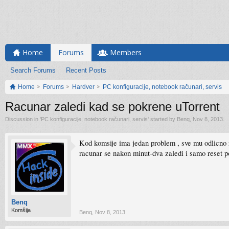
Home
Forums
Members
Search Forums
Recent Posts
Home
Forums
Hardver
PC konfiguracije, notebook računari, servis
Racunar zaledi kad se pokrene uTorrent
Discussion in '
PC konfiguracije, notebook računari, servis
' started by
Benq
,
Nov 8, 2013
.
Kod komsije ima jedan problem , sve mu odlicno ra
racunar se nakon minut-dva zaledi i samo reset po
Benq
Komšija
Benq
,
Nov 8, 2013