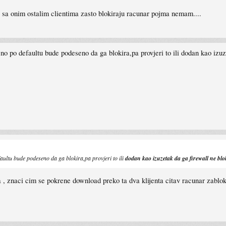
e sa onim ostalim clientima zasto blokiraju racunar pojma nemam....
bicno po defaultu bude podeseno da ga blokira,pa provjeri to ili dodan kao izu
efaultu bude podeseno da ga blokira,pa provjeri to ili
dodan kao izuzetak da ga firewall ne blo
ba , znaci cim se pokrene download preko ta dva klijenta citav racunar zablo