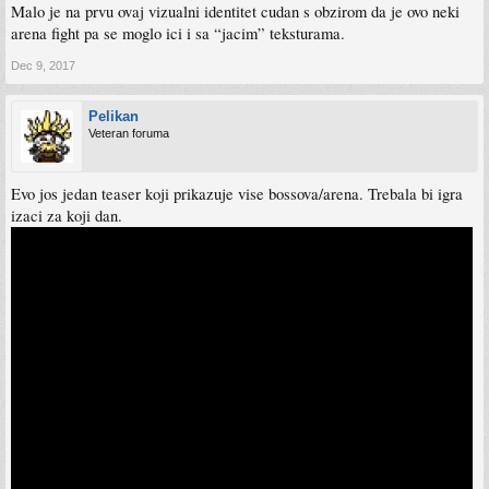
Malo je na prvu ovaj vizualni identitet cudan s obzirom da je ovo neki
arena fight pa se moglo ici i sa “jacim” teksturama.
Dec 9, 2017
Pelikan
Veteran foruma
Evo jos jedan teaser koji prikazuje vise bossova/arena. Trebala bi igra
izaci za koji dan.