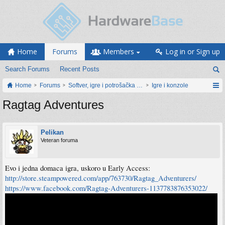
Home
Forums
Members
Log in or Sign up
Search Forums
Recent Posts
Home
Forums
Softver, igre i potrošačka elektronika
Igre i konzole
Ragtag Adventures
Pelikan
Veteran foruma
Evo i jedna domaca igra, uskoro u Early Access:
http://store.steampowered.com/app/763730/Ragtag_Adventurers/
https://www.facebook.com/Ragtag-Adventurers-1137783876353022/