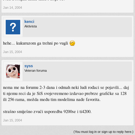
Jan 14, 2004
kenci
Aktivista
hehe... kukuruzom ga trehni po vugli
Jan 15, 2004
syss
Veteran foruma
nema me na forumu 2-3 dana i odmah neki ludi rođaci se pojavili... daj
ti njemu reci da je SiS svojevremeno izdavao prebrze grafičke sa 128
ili 256 rama, možda među tim modelima nađe favorita.
strašno smiješno zvuči usporedba 9200se i ti4200.
Jan 15, 2004
(You must log in or sign up to reply here.)