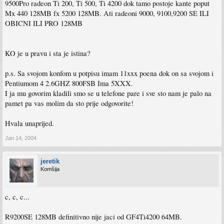
9500Pro radeon Ti 200, Ti 500, Ti 4200 dok tamo postoje kante poput
Mx 440 128MB fx 5200 128MB. Ati radeoni 9000, 9100,9200 SE ILI
OBICNI ILI PRO 128MB
KO je u pravu i sta je istina?
p.s. Sa svojom konfom u potpisu imam 11xxx poena dok on sa svojom i
Pentiumom 4 2.6GHZ 800FSB Ima 5XXX.
I ja mu govorim kladili smo se u telefone pare i sve sto nam je palo na
pamet pa vas molim da sto prije odgovorite!
Hvala unaprijed.
Jan 14, 2004
jeretik
Komšija
c, c, c...
R9200SE 128MB definitivno nije jaci od GF4Ti4200 64MB.