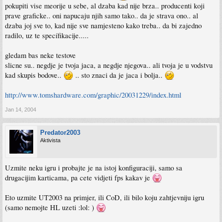
pokupiti vise meorije u sebe, al dzaba kad nije brza.. producenti koji
prave graficke.. oni napucaju njih samo tako.. da je strava ono.. al
dzaba joj sve to, kad nije sve namjesteno kako treba.. da bi zajedno
radilo, uz te specífikacije.....
gledam bas neke testove
slicne su.. negdje je tvoja jaca, a negdje njegova.. ali tvoja je u vodstvu
kad skupis bodove..
.. sto znaci da je jaca i bolja..
http://www.tomshardware.com/graphic/20031229/index.html
Jan 14, 2004
Predator2003
Aktivista
Uzmite neku igru i probajte je na istoj konfiguraciji, samo sa
drugacijim karticama, pa cete vidjeti fps kakav je
Eto uzmite UT2003 na primjer, ili CoD, ili bilo koju zahtjevniju igru
(samo nemojte HL uzeti :lol: )