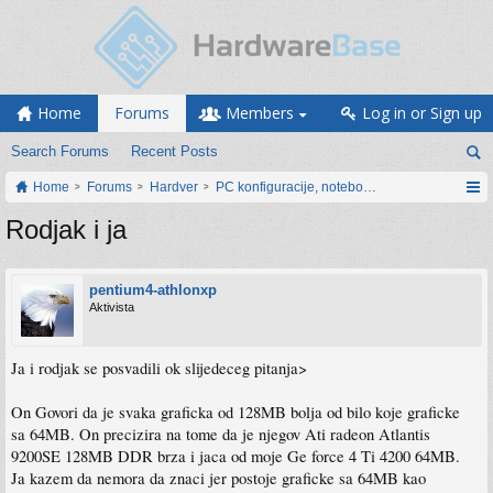
Home
Forums
Members
Log in or Sign up
Search Forums
Recent Posts
Home
Forums
Hardver
PC konfiguracije, notebook računari, servis
Rodjak i ja
pentium4-athlonxp
Aktivista
Ja i rodjak se posvadili ok slijedeceg pitanja>
On Govori da je svaka graficka od 128MB bolja od bilo koje graficke
sa 64MB. On precizira na tome da je njegov Ati radeon Atlantis
9200SE 128MB DDR brza i jaca od moje Ge force 4 Ti 4200 64MB.
Ja kazem da nemora da znaci jer postoje graficke sa 64MB kao