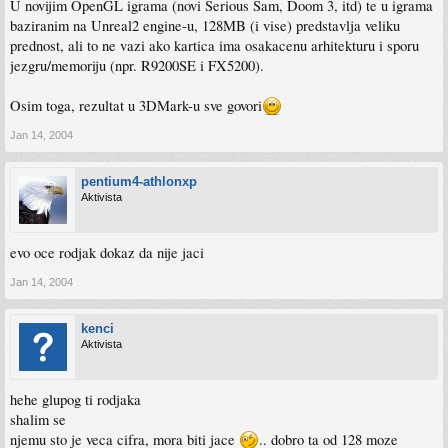
U novijim OpenGL igrama (novi Serious Sam, Doom 3, itd) te u igrama
baziranim na Unreal2 engine-u, 128MB (i vise) predstavlja veliku
prednost, ali to ne vazi ako kartica ima osakacenu arhitekturu i sporu
jezgru/memoriju (npr. R9200SE i FX5200).
Osim toga, rezultat u 3DMark-u sve govori
Jan 14, 2004
pentium4-athlonxp
Aktivista
evo oce rodjak dokaz da nije jaci
Jan 14, 2004
kenci
Aktivista
hehe glupog ti rodjaka
shalim se
njemu sto je veca cifra, mora biti jace
.. dobro ta od 128 moze