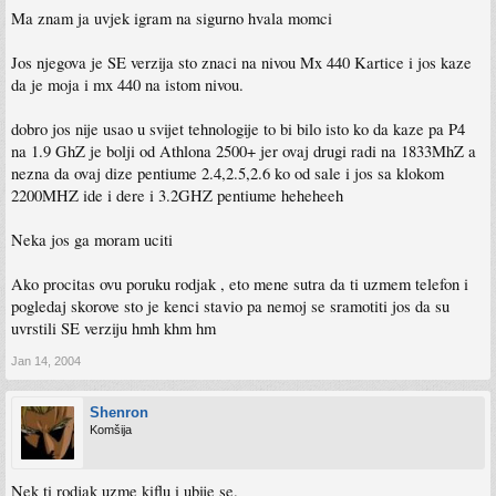
Ma znam ja uvjek igram na sigurno hvala momci
Jos njegova je SE verzija sto znaci na nivou Mx 440 Kartice i jos kaze
da je moja i mx 440 na istom nivou.
dobro jos nije usao u svijet tehnologije to bi bilo isto ko da kaze pa P4
na 1.9 GhZ je bolji od Athlona 2500+ jer ovaj drugi radi na 1833MhZ a
nezna da ovaj dize pentiume 2.4,2.5,2.6 ko od sale i jos sa klokom
2200MHZ ide i dere i 3.2GHZ pentiume heheheeh
Neka jos ga moram uciti
Ako procitas ovu poruku rodjak , eto mene sutra da ti uzmem telefon i
pogledaj skorove sto je kenci stavio pa nemoj se sramotiti jos da su
uvrstili SE verziju hmh khm hm
Jan 14, 2004
Shenron
Komšija
Nek ti rodjak uzme kiflu i ubije se.