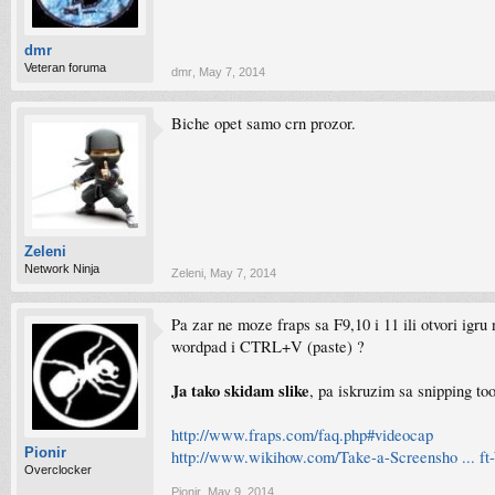
dmr
Veteran foruma
dmr
,
May 7, 2014
Biche opet samo crn prozor.
Zeleni
Network Ninja
Zeleni
,
May 7, 2014
Pa zar ne moze fraps sa F9,10 i 11 ili otvori igr
wordpad i CTRL+V (paste) ?
Ja tako skidam slike
, pa iskruzim sa snipping to
http://www.fraps.com/faq.php#videocap
Pionir
http://www.wikihow.com/Take-a-Screensho ... f
Overclocker
Pionir
,
May 9, 2014