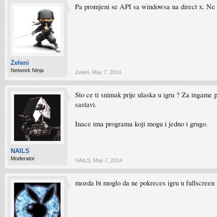
Pa promjeni se API sa windowsa na direct x. Ne 
Zeleni
Network Ninja
Zeleni
,
May 7, 2014
Sto ce ti snimak prije ulaska u igru ? Za ingame 
sastavi.
Inace ima programa koji mogu i jedno i grugo.
NAILS
Moderator
NAILS
,
May 7, 2014
mozda bi moglo da ne pokreces igru u fullscreen