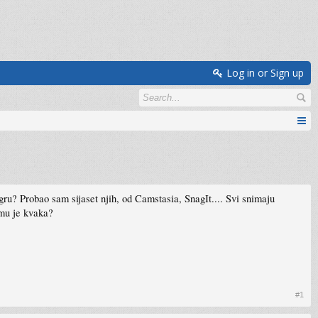
Log in or Sign up
gru? Probao sam sijaset njih, od Camstasia, SnagIt.... Svi snimaju
mu je kvaka?
#1