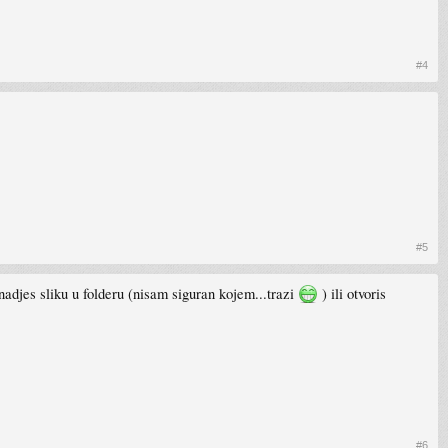
#4
#5
 nadjes sliku u folderu (nisam siguran kojem...trazi
) ili otvoris
#6