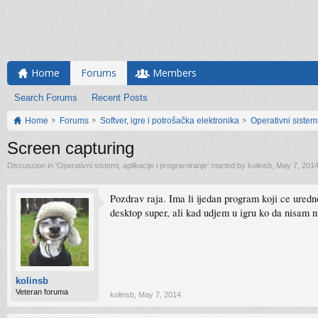
Home
Forums
Members
Search Forums
Recent Posts
Home
Forums
Softver, igre i potrošačka elektronika
Operativni sistemi
Screen capturing
Discussion in '
Operativni sistemi, aplikacije i programiranje
' started by
kolinsb
,
May 7, 201
Pozdrav raja. Ima li ijedan program koji ce uredn
desktop super, ali kad udjem u igru ko da nisam ni 
kolinsb
Veteran foruma
kolinsb
,
May 7, 2014