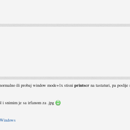
printscr
u normalno ili probaj window mode+1x stisni
na tastaturi, pa poslije
ol i snimim je sa irfanom za .jpg
t-Windows