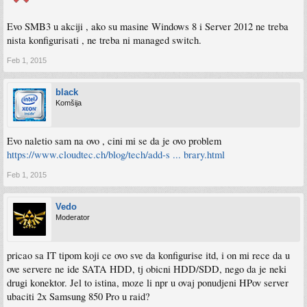
Evo SMB3 u akciji , ako su masine Windows 8 i Server 2012 ne treba
nista konfigurisati , ne treba ni managed switch.
Feb 1, 2015
black
Komšija
Evo naletio sam na ovo , cini mi se da je ovo problem
https://www.cloudtec.ch/blog/tech/add-s ... brary.html
Feb 1, 2015
Vedo
Moderator
pricao sa IT tipom koji ce ovo sve da konfigurise itd, i on mi rece da u
ove servere ne ide SATA HDD, tj obicni HDD/SDD, nego da je neki
drugi konektor. Jel to istina, moze li npr u ovaj ponudjeni HPov server
ubaciti 2x Samsung 850 Pro u raid?