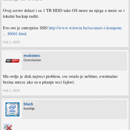
Ovaj server dolazi i sa 1 TB HDD tako OS moze na njega a moze se i
lokalni backup raditi.
Evo ovo je enterprise SSD
http://www.winwin.ba/racunari-i-kompone
... 86041.html
Feb 1, 2015
mobsterc
Overclocker
Ma ovdje je disk najveci problem, sve ostalo je nebitno, eventualno
brzina mreze ako su u pitanju veci fajlovi.
Feb 1, 2015
black
Komšija