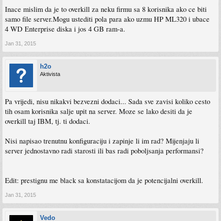
Inace mislim da je to overkill za neku firmu sa 8 korisnika ako ce biti
samo file server.Mogu ustediti pola para ako uzmu HP ML320 i ubace
4 WD Enterprise diska i jos 4 GB ram-a.
Jan 31, 2015
h2o
Aktivista
Pa vrijedi, nisu nikakvi bezvezni dodaci... Sada sve zavisi koliko cesto
tih osam korisnika salje upit na server. Moze se lako desiti da je
overkill taj IBM, tj. ti dodaci.
Nisi napisao trenutnu konfiguraciju i zapinje li im rad? Mijenjaju li
server jednostavno radi starosti ili bas radi poboljsanja performansi?
Edit: prestignu me black sa konstatacijom da je potencijalni overkill.
Jan 31, 2015
Vedo