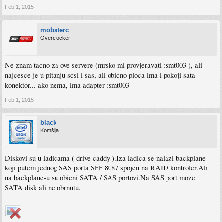
Feb 1, 2015
mobsterc
Overclocker
Ne znam tacno za ove servere (mrsko mi provjeravati :smt003 ), ali
najcesce je u pitanju scsi i sas, ali obicno ploca ima i pokoji sata
konektor... ako nema, ima adapter :smt003
Feb 1, 2015
black
Komšija
Diskovi su u ladicama ( drive caddy ).Iza ladica se nalazi backplane
koji putem jednog SAS porta SFF 8087 spojen na RAID kontroler.Ali
na backplane-u su obicni SATA / SAS portovi.Na SAS port moze
SATA disk ali ne obrnutu.