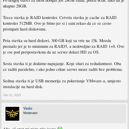
Po drugoj stavci za IBM dobijas jos 24GB rama, pored 4GB, tako da je
ukupno 28GB.
Treca stavka je RAID kontroler. Cetvrta stavka je cache za RAID
kontroler 512MB. Ovo je bitno jer si i sam rekao da ce se cesto
pristupati hard diskovima.
Peta stavka su hard diskovi, 300 GB koji su vrte na 15k. Mozda
premalo jer je to minimum za RAID5, a nedovoljno za RAID 1+0. Ovo
je sve pod pretpostavkom da uz server dolazi HD za OS.
Sesta stavka ti je dodatno napajanje. Koje sluzi za redudantnost. Oba
ce raditi paralelno, i ako jedno crkne server moze raditi bez problema.
Sedma stavka ti je USB memorija za pokretanje VMware-a, umjesto
instalacije na hard disk.
Jan 31, 2015
Vedo
Moderator
Aha, al opet mi nista nije jasno