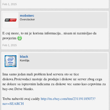
Feb 1, 2015
mobsterc
Overclocker
E cuj moze, to mi je korisna informacija.. nisam ni razmisljao da
provjerim
Feb 1, 2015
black
Komšija
Ima samo jedan mali problem kod servera sto se tice
diskova.Proizvodaci nastoje da prodaju i diskove uz server zbog cega
ne dolaze sa ispravnim ladicama za diskove vec samo kao cepovima za
bay-ove.Drive blanks.
Treba nabaviti ovaj caddy
http://m.ebay.com/itm/231191185073?
nav=SEARCH