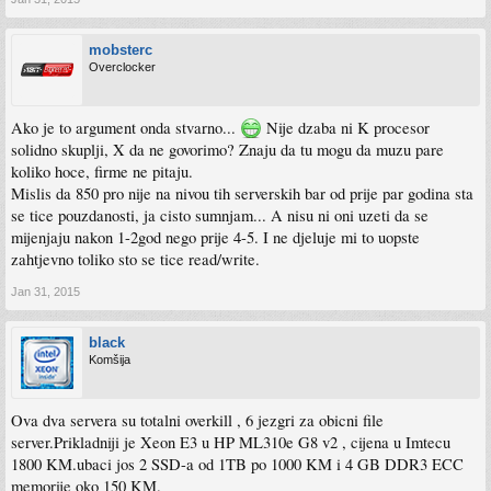
mobsterc
Overclocker
Ako je to argument onda stvarno...
Nije dzaba ni K procesor
solidno skuplji, X da ne govorimo? Znaju da tu mogu da muzu pare
koliko hoce, firme ne pitaju.
Mislis da 850 pro nije na nivou tih serverskih bar od prije par godina sta
se tice pouzdanosti, ja cisto sumnjam... A nisu ni oni uzeti da se
mijenjaju nakon 1-2god nego prije 4-5. I ne djeluje mi to uopste
zahtjevno toliko sto se tice read/write.
Jan 31, 2015
black
Komšija
Ova dva servera su totalni overkill , 6 jezgri za obicni file
server.Prikladniji je Xeon E3 u HP ML310e G8 v2 , cijena u Imtecu
1800 KM.ubaci jos 2 SSD-a od 1TB po 1000 KM i 4 GB DDR3 ECC
memorije oko 150 KM.