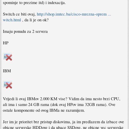
spominje to prezime itd) i indexacija.
Switch ce biti ovaj,
http://shop.imtec.ba/cisco-mrezna-oprem ...
witch.html
, da li je on ok?
Imaju ponudu za 2 servera
HP
IBM
Vrijedi li ovaj IBMov 2.000 KM vise? Vidim da ima nesto brzi CPU,
ali ima i samo 24 GB rama (dok ovaj HPov ima 32GB rama). Ove
ostale komponente od ovog IBMa ne razumijem.
Jer im je prioritet brz pristup diskovima, ja im predlazem da izbace ove
obicne serverske HDDove i da ubace SSDove, ne obicne vec serverske