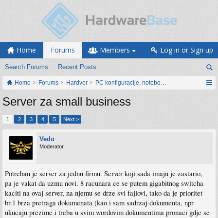
Home
Forums
Members
Log in or Sign up
Search Forums
Recent Posts
Home
Forums
Hardver
PC konfiguracije, notebook računari, servis
Server za small business
1
2
3
4
5
Next >
Vedo
Moderator
Potreban je server za jednu firmu. Server koji sada imaju je zastario,
pa je vakat da uzmu novi. 8 racunara ce se putem gigabitnog switcha
kaciti na ovaj server, na njemu se drze svi fajlovi, tako da je prioritet
br.1 brza pretraga dokumenata (kao i sam sadrzaj dokumenta, npr
ukucaju prezime i treba u svim wordovim dokumentima pronaci gdje se