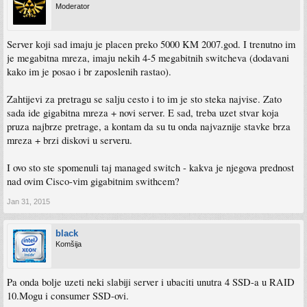
Moderator
Server koji sad imaju je placen preko 5000 KM 2007.god. I trenutno im
je megabitna mreza, imaju nekih 4-5 megabitnih switcheva (dodavani
kako im je posao i br zaposlenih rastao).
Zahtijevi za pretragu se salju cesto i to im je sto steka najvise. Zato
sada ide gigabitna mreza + novi server. E sad, treba uzet stvar koja
pruza najbrze pretrage, a kontam da su tu onda najvaznije stavke brza
mreza + brzi diskovi u serveru.
I ovo sto ste spomenuli taj managed switch - kakva je njegova prednost
nad ovim Cisco-vim gigabitnim swithcem?
Jan 31, 2015
black
Komšija
Pa onda bolje uzeti neki slabiji server i ubaciti unutra 4 SSD-a u RAID
10.Mogu i consumer SSD-ovi.