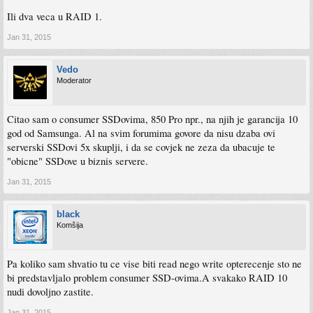
Ili dva veca u RAID 1.
Jan 31, 2015
Vedo
Moderator
Citao sam o consumer SSDovima, 850 Pro npr., na njih je garancija 10
god od Samsunga. Al na svim forumima govore da nisu dzaba ovi
serverski SSDovi 5x skuplji, i da se covjek ne zeza da ubacuje te
"obicne" SSDove u biznis servere.
Jan 31, 2015
black
Komšija
Pa koliko sam shvatio tu ce vise biti read nego write opterecenje sto ne
bi predstavljalo problem consumer SSD-ovima.A svakako RAID 10
nudi dovoljno zastite.
Jan 31, 2015