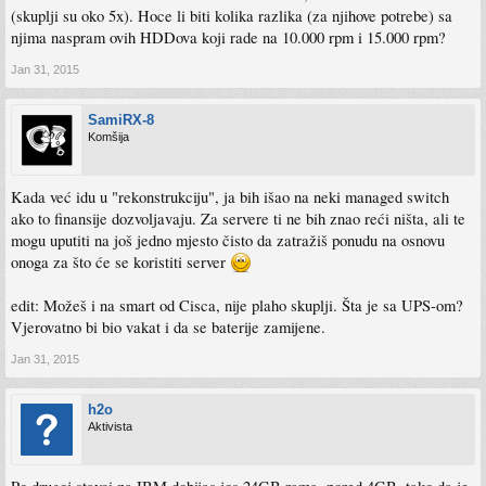
(skuplji su oko 5x). Hoce li biti kolika razlika (za njihove potrebe) sa
njima naspram ovih HDDova koji rade na 10.000 rpm i 15.000 rpm?
Jan 31, 2015
SamiRX-8
Komšija
Kada već idu u "rekonstrukciju", ja bih išao na neki managed switch
ako to finansije dozvoljavaju. Za servere ti ne bih znao reći ništa, ali te
mogu uputiti na još jedno mjesto čisto da zatražiš ponudu na osnovu
onoga za što će se koristiti server
edit: Možeš i na smart od Cisca, nije plaho skuplji. Šta je sa UPS-om?
Vjerovatno bi bio vakat i da se baterije zamijene.
Jan 31, 2015
h2o
Aktivista