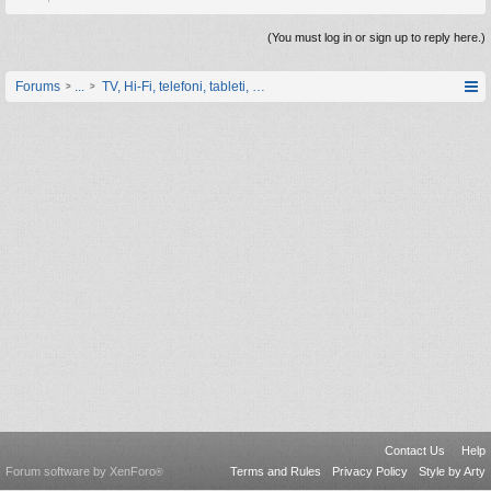
(You must log in or sign up to reply here.)
Forums
...
TV, Hi-Fi, telefoni, tableti, satovi, IoT oprema
Contact Us
Help
Forum software by XenForo
Terms and Rules
Privacy Policy
Style by Arty
®