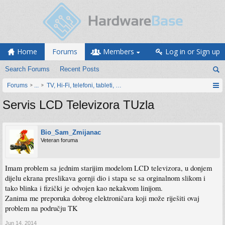
Home
Forums
Members
Log in or Sign up
Search Forums
Recent Posts
Forums
...
TV, Hi-Fi, telefoni, tableti, satovi, IoT oprema
Servis LCD Televizora TUzla
Bio_Sam_Zmijanac
Veteran foruma
Imam problem sa jednim starijim modelom LCD televizora, u donjem
dijelu ekrana preslikava gornji dio i stapa se sa orginalnom slikom i
tako blinka i fizički je odvojen kao nekakvom linijom.
Zanima me preporuka dobrog elektroničara koji može riješiti ovaj
problem na području TK
Jun 14, 2014