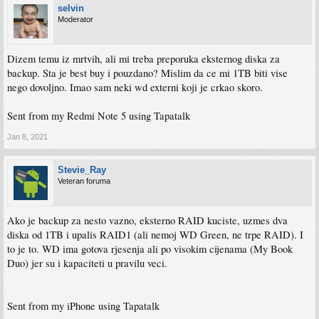
selvin
Moderator
Dizem temu iz mrtvih, ali mi treba preporuka eksternog diska za
backup. Sta je best buy i pouzdano? Mislim da ce mi 1TB biti vise
nego dovoljno. Imao sam neki wd externi koji je crkao skoro.
Sent from my Redmi Note 5 using Tapatalk
Jan 8, 2021
Stevie_Ray
Veteran foruma
Ako je backup za nesto vazno, eksterno RAID kuciste, uzmes dva
diska od 1TB i upalis RAID1 (ali nemoj WD Green, ne trpe RAID). I
to je to. WD ima gotova rjesenja ali po visokim cijenama (My Book
Duo) jer su i kapaciteti u pravilu veci.
Sent from my iPhone using Tapatalk