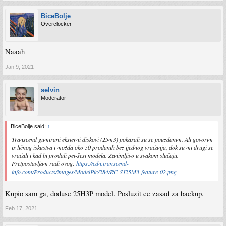
BiceBolje
Overclocker
Naaah
Jan 9, 2021
selvin
Moderator
BiceBolje said:
↑
Transcend gumirani eksterni diskovi (25m3) pokazali su se pouzdanim. Ali govorim
iz ličnog iskustva i možda oko 50 prodanih bez ijednog vraćanja, dok su mi drugi se
vraćali i kad bi prodali pet-šest modela. Zanimljivo u svakom slučaju.
Pretpostavljam radi ovog:
https://cdn.transcend-
info.com/Products/images/ModelPic/284/RC-SJ25M3-feature-02.png
Kupio sam ga, doduse 25H3P model. Posluzit ce zasad za backup.
Feb 17, 2021