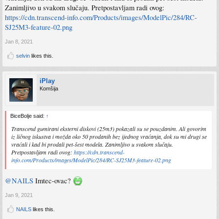
Zanimljivo u svakom slučaju. Pretpostavljam radi ovog:
https://cdn.transcend-info.com/Products/images/ModelPic/284/RC-
SJ25M3-feature-02.png
Jan 8, 2021
selvin
likes this.
iPlay
Komšija
BiceBolje said:
↑
Transcend gumirani eksterni diskovi (25m3) pokazali su se pouzdanim. Ali govorim
iz ličnog iskustva i možda oko 50 prodanih bez ijednog vraćanja, dok su mi drugi se
vraćali i kad bi prodali pet-šest modela. Zanimljivo u svakom slučaju.
Pretpostavljam radi ovog:
https://cdn.transcend-
info.com/Products/images/ModelPic/284/RC-SJ25M3-feature-02.png
@NAILS
Imtec-ovac?
Jan 9, 2021
NAILS
likes this.