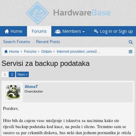
Home
Forums
Members
Log in or Sign up
Search Forums
Recent Posts
Home
Forums
Ostalo
Internet provideri, umrežavanje i web servisi
Servisi za backup podataka
1
2
Next >
AhmeT
Overclocker
Pozdrav,
Htio bih da cujem vase misljenje i iskustva sa nacinima kako ste
rijesili backup podataka kod kuce, na poslu i slicno. Trenutno sam se
susreo sa par crknutih diskova, bas neki dan jednom poznaniku je otisla