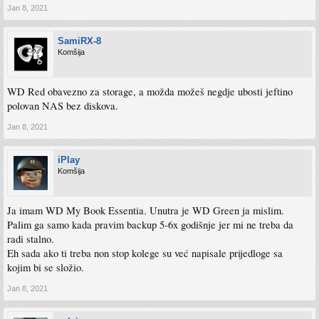
Jan 8, 2021
SamiRX-8
Komšija
WD Red obavezno za storage, a možda možeš negdje ubosti jeftino
polovan NAS bez diskova.
Jan 8, 2021
iPlay
Komšija
Ja imam WD My Book Essentia. Unutra je WD Green ja mislim.
Palim ga samo kada pravim backup 5-6x godišnje jer mi ne treba da
radi stalno.
Eh sada ako ti treba non stop kolege su već napisale prijedloge sa
kojim bi se složio.
Jan 8, 2021