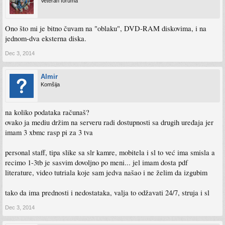
Veteran foruma
Ono što mi je bitno čuvam na "oblaku", DVD-RAM diskovima, i na
jednom-dva eksterna diska.
Dec 3, 2014
Almir
Komšija
na koliko podataka računaš?
ovako ja mediu držim na serveru radi dostupnosti sa drugih uređaja jer
imam 3 xbmc rasp pi za 3 tva
personal staff, tipa slike sa slr kamre, mobitela i sl to već ima smisla a
recimo 1-3tb je sasvim dovoljno po meni... jel imam dosta pdf
literature, video tutriala koje sam jedva našao i ne želim da izgubim
tako da ima prednosti i nedostataka, valja to odžavati 24/7, struja i sl
Dec 3, 2014