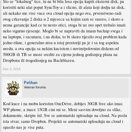
Sto se "lokalnog" tice, tu ne bi bila losa opcija kupiti eksterni disk, pa
koristiti neki alat poput SyncToy-a i slicno, ili alata koji dodju uz disk,
ali nekako me vise vuce ova cloud opcija nego ova, prvenstveno radi
ovog crkavanja 2 diska u 2 mjeseca sa kojim sam se susreo, i skoro a
nema garancije kad ce tu nesto otici, stoga bi uz ovo opet trebalo imati
neko sigurno rjesenje. Moglo bi se napraviti da imam backup svega i
na laptopu, i racunaru, i na disku, to bi skoro rijesilo ovaj problem kada
jedno rikne, i generalno nisu u istoj prostoriji pa je i sa tog aspekta
uredu, a ova opcija sa nekim kucistem i novim/polovnim diskom od
500GB ili TB se moze srediti za cijenu jednog godisnjeg plana na
Dropboxu ili trogodisnjeg na Backblazeu.
Dec 2, 2014
Pelikan
Veteran foruma
Kod kuce i na mobu koristim OneDrive, dobijes 30GB free ako imas
WP phone, a inace 15GB cini mi se. Meni sasvim dovoljno za slike,
dokumente, skripte itd. Sve se automatski uploaduje na cloud. Na poslu
ista stvar, samo Dropbox. Projekti se automatski uploaduju na cloud i
spasilo nas je vise puta.