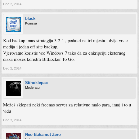
Dec 2, 2014
black
Komšija
Kod backup imas strategiju 3-2-1 , podatci na tri mjesta , dvije vrste
medija i jedan off site backup.
Vjerovatno koristis vec Windows 7 tako da za enkripciju eksternog
diska mozes koristiti BitLocker To Go.
Dec 2, 2014
Stihoklepac
Moderator
Možeš sklepati neki freenas server za relativno malo para, imaj i to u
vidu
Dec 3, 2014
Neo Bahamut Zero