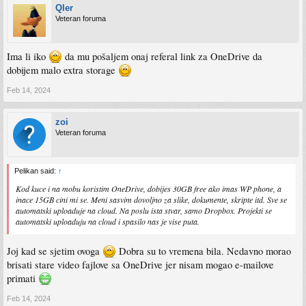
Qler
Veteran foruma
Ima li iko
da mu pošaljem onaj referal link za OneDrive da
dobijem malo extra storage
Feb 14, 2024
zoi
Veteran foruma
Pelikan said:
↑
Kod kuce i na mobu koristim OneDrive, dobijes 30GB free ako imas WP phone, a
inace 15GB cini mi se. Meni sasvim dovoljno za slike, dokumente, skripte itd. Sve se
automatski uploaduje na cloud. Na poslu ista stvar, samo Dropbox. Projekti se
automatski uploaduju na cloud i spasilo nas je vise puta.
Joj kad se sjetim ovoga
Dobra su to vremena bila. Nedavno morao
brisati stare video fajlove sa OneDrive jer nisam mogao e-mailove
primati
Feb 14, 2024