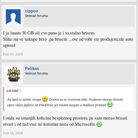
zippoo
Veteran foruma
I ja imam 30 GB ali evo puno je i to,stalno brisem.
Slike mi se nakupe brzo ,pa brisem ...ove od robe sto prodajem,ide auto
upload
Feb 14, 2024
Pelikan
Veteran foruma
zoi said:
↑
Joj kad se sjetim ovoga
Dobra su to vremena bila. Nedavno morao brisati
stare video fajlove sa OneDrive jer nisam mogao e-mailove primati
I onda su smanjili kolicinu besplatnog prostora pa sam morao brisati
stvari i od tad vise ne koristim nista od Microsofta
Feb 15, 2024