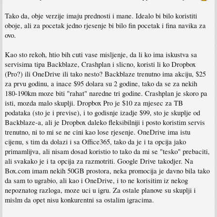
Tako da, obje verzije imaju prednosti i mane. Idealo bi bilo koristiti
oboje, ali za pocetak jedno rjesenje bi bilo fin pocetak i fina navika za
ovo.
Kao sto rekoh, htio bih cuti vase misljenje, da li ko ima iskustva sa
servisima tipa Backblaze, Crashplan i slicno, koristi li ko Dropbox
(Pro?) ili OneDrive ili tako nesto? Backblaze trenutno ima akciju, $25
za prvu godinu, a inace $95 dolara su 2 godine, tako da se za nekih
180-190km moze biti "rahat" naredne tri godine. Crashplan je skoro pa
isti, mozda malo skuplji. Dropbox Pro je $10 za mjesec za TB
podataka (sto je i previse), i to godisnje izadje $99, sto je skuplje od
Backblaze-a, ali je Dropbox daleko fleksibilniji i posto koristim servis
trenutno, ni to mi se ne cini kao lose rjesenje. OneDrive ima istu
cijenu, s tim da dolazi i sa Office365, tako da je i ta opcija jako
primamlijva, ali nisam dosad koristio to tako da mi se "tesko" prebaciti,
ali svakako je i ta opcija za razmotriti. Google Drive takodjer. Na
Box.com imam nekih 50GB prostora, neka promocija je davno bila tako
da sam to ugrabio, ali kao i OneDrive, i to ne korisitim iz nekog
nepoznatog razloga, moze uci u igru. Za ostale planove su skuplji i
mislm da opet nisu konkurentni sa ostalim igracima.