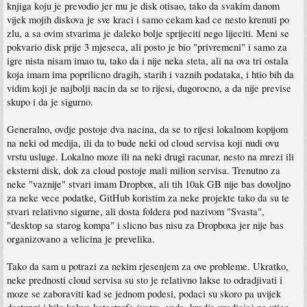
knjiga koju je prevodio jer mu je disk otisao, tako da svakim danom
vijek mojih diskova je sve kraci i samo cekam kad ce nesto krenuti po
zlu, a sa ovim stvarima je daleko bolje sprijeciti nego lijeciti. Meni se
pokvario disk prije 3 mjeseca, ali posto je bio "privremeni" i samo za
igre nista nisam imao tu, tako da i nije neka steta, ali na ova tri ostala
koja imam ima poprilicno dragih, starih i vaznih podataka, i htio bih da
vidim koji je najbolji nacin da se to rijesi, dugorocno, a da nije previse
skupo i da je sigurno.
Generalno, ovdje postoje dva nacina, da se to rijesi lokalnom kopijom
na neki od medija, ili da to bude neki od cloud servisa koji nudi ovu
vrstu usluge. Lokalno moze ili na neki drugi racunar, nesto na mrezi ili
eksterni disk, dok za cloud postoje mali milion servisa. Trenutno za
neke "vaznije" stvari imam Dropbox, ali tih 10ak GB nije bas dovoljno
za neke vece podatke, GitHub koristim za neke projekte tako da su te
stvari relativno sigurne, ali dosta foldera pod nazivom "Svasta",
"desktop sa starog kompa" i slicno bas nisu za Dropboxa jer nije bas
organizovano a velicina je prevelika.
Tako da sam u potrazi za nekim rjesenjem za ove probleme. Ukratko,
neke prednosti cloud servisa su sto je relativno lakse to odradjivati i
moze se zaboraviti kad se jednom podesi, podaci su skoro pa uvijek