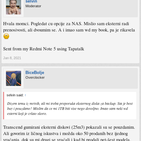
selvin
Moderator
Hvala momci. Pogledat cu opcije za NAS. Mislio sam eksterni radi
prenosivosti, ali dvoumim se. A i imao sam wd my book, pa je rikavela
Sent from my Redmi Note 5 using Tapatalk
Jan 8, 2021
BiceBolje
Overclocker
selvin said:
↑
Dizem temu iz mrtvih, ali mi treba preporuka eksternog diska za backup. Sta je best
buy i pouzdano? Mislim da ce mi 1TB biti vise nego dovoljno. Imao sam neki wd
externi koji je crkao skoro.
Transcend gumirani eksterni diskovi (25m3) pokazali su se pouzdanim.
Ali govorim iz ličnog iskustva i možda oko 50 prodanih bez ijednog
vraćanja, dok su mi drugi se vraćali i kad bi prodali pet-šest modela.