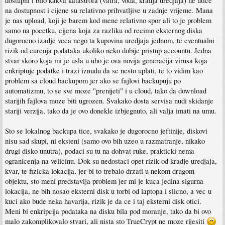
dostupni i bilo kakva katastrofa (vatra, voda, kradja uredjaja) ne utice
na dostupnost i cijene su relativno prihvatljive u zadnje vrijeme. Mana
je nas upload, koji je barem kod mene relativno spor ali to je problem
samo na pocetku, cijena koja za razliku od recimo eksternog diska
dugorocno izadje veca nego ta kupovina uredjaja jednom, te eventualni
rizik od curenja podataka ukoliko neko dobije pristup accountu. Jedna
stvar skoro koja mi je usla u uho je ova novija generacija virusa koja
enkriptuje podatke i trazi iznudu da se nesto uplati, te to vidim kao
problem sa cloud backupom jer ako se fajlovi backupuju po
automatizmu, to se sve moze "prenijeti" i u cloud, tako da download
starijih fajlova moze biti ugrozen. Svakako dosta servisa nudi skidanje
stariji verzija, tako da je ovo donekle izbjegnuto, ali valja imati na umu.
Sto se lokalnog backupa tice, svakako je dugorocno jeftinije, diskovi
nisu sad skupi, ni eksteni (samo ovo bih uzeo u razmatranje, nikako
drugi disko unutra), podaci su tu na dohvat ruke, prakticki nema
ogranicenja na velicinu. Dok su nedostaci opet rizik od kradje uredjaja,
kvar, te fizicka lokacija, jer bi to trebalo drzati u nekom drugom
objektu, sto meni predstavlja problem jer mi je kuca jedina sigurna
lokacija, ne bih nosao eksterni disk u torbi od laptopa i slicno, a vec u
kuci ako bude neka havarija, rizik je da ce i taj eksterni disk otici.
Meni bi enkripcija podataka na disku bila pod moranje, tako da bi ovo
malo zakomplikovalo stvari, ali nista sto TrueCrypt ne moze rijesiti