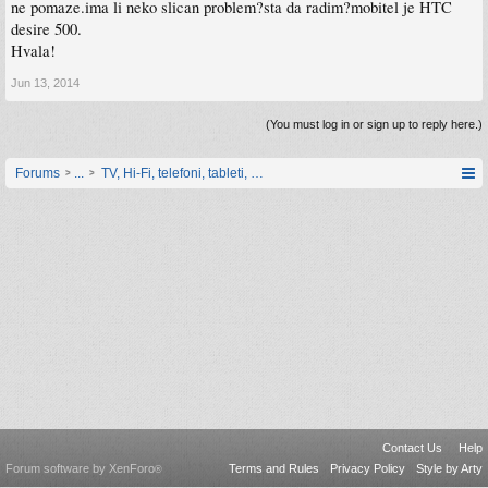
ne pomaze.ima li neko slican problem?sta da radim?mobitel je HTC
desire 500.
Hvala!
Jun 13, 2014
(You must log in or sign up to reply here.)
Forums
...
TV, Hi-Fi, telefoni, tableti, satovi, IoT oprema
Contact Us
Help
Forum software by XenForo
Terms and Rules
Privacy Policy
Style by Arty
®