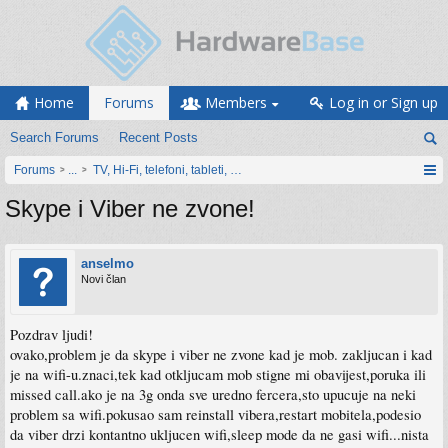
Home
Forums
Members
Log in or Sign up
Search Forums
Recent Posts
Forums
...
TV, Hi-Fi, telefoni, tableti, satovi, IoT oprema
Skype i Viber ne zvone!
anselmo
Novi član
Pozdrav ljudi!
ovako,problem je da skype i viber ne zvone kad je mob. zakljucan i kad
je na wifi-u.znaci,tek kad otkljucam mob stigne mi obavijest,poruka ili
missed call.ako je na 3g onda sve uredno fercera,sto upucuje na neki
problem sa wifi.pokusao sam reinstall vibera,restart mobitela,podesio
da viber drzi kontantno ukljucen wifi,sleep mode da ne gasi wifi...nista