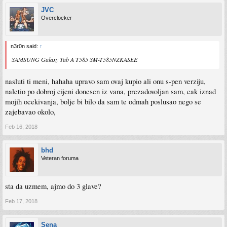
JVC
Overclocker
n3r0n said:
↑
SAMSUNG Galaxy Tab A T585 SM-T585NZKASEE
nasluti ti meni, hahaha upravo sam ovaj kupio ali onu s-pen verziju,
naletio po dobroj cijeni donesen iz vana, prezadovoljan sam, cak iznad
mojih ocekivanja, bolje bi bilo da sam te odmah poslusao nego se
zajebavao okolo,
Feb 16, 2018
bhd
Veteran foruma
sta da uzmem, ajmo do 3 glave?
Feb 17, 2018
Sena