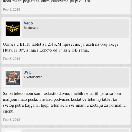
neda mi se peglati sa onim klocevima po piku, i sl.
Feb 3, 2018
Vedo
Moderator
Uzmes u BHTu tablet za 2.4 KM mjesecno, ja uzeh na ovoj akciji
Huawai 10", a ima i Lenovo od 8" sa 2 GB rama,
Feb 3, 2018
JVC
Overclocker
Sa bh telecomom sam raskrstio davno, i nebih nema tih para sa tom
mafijom imao posla, sve kad podvuces kostat ce tebe taj tablet ko
svetog petra kajgana, lijepi telemach, sve imam u izobilju za normalnu
cijenu.
Feb 3, 2018