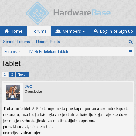
Home
Forums
Members
Log in or Sign up
Search Forums
Recent Posts
Forums
...
TV, Hi-Fi, telefoni, tableti, satovi, IoT oprema
Tablet
1
2
Next >
JVC
Overclocker
Treba mi tablet 9-10" da nije nesto preskupo, perfomanse netrebaju da
rasturaju, rezolucija isto, glavno je d aima bateriju koja traje sto duze
jer mu je svrha daljinski za multimedijalnu opremu.
pa neki savjet, iskustva i sl.
unaprijed zahvaljujem.