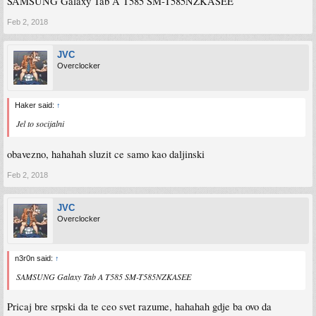
SAMSUNG Galaxy Tab A T585 SM-T585NZKASEE
Feb 2, 2018
JVC
Overclocker
Haker said:
↑
Jel to socijalni
obavezno, hahahah sluzit ce samo kao daljinski
Feb 2, 2018
JVC
Overclocker
n3r0n said:
↑
SAMSUNG Galaxy Tab A T585 SM-T585NZKASEE
Pricaj bre srpski da te ceo svet razume, hahahah gdje ba ovo da