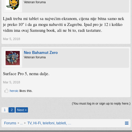
Veteran foruma
Ljudi treba mi tablet sa najvećim ekranom, cijena nije bitna samo nek
je preko 10" i da ga mogu nabaviti u Zagrebu. Ipad pro je 12 i koliko
vidim ima ovaj Samsung book, ali ne bi to, radi tastature.
Mar 5, 2018
Neo Bahamut Zero
Veteran foruma
Surface Pro 5, nema dalje.
Mar 5, 2018
heroic
likes this.
(You must log in or sign up to reply here.)
1
2
Next >
Forums
...
TV, Hi-Fi, telefoni, tableti, satovi, IoT oprema