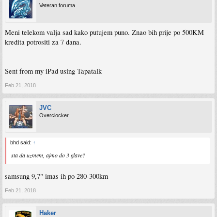
Veteran foruma
Meni telekom valja sad kako putujem puno. Znao bih prije po 500KM
kredita potrositi za 7 dana.
Sent from my iPad using Tapatalk
Feb 21, 2018
JVC
Overclocker
bhd said:
↑
sta da uzmem, ajmo do 3 glave?
samsung 9,7" imas ih po 280-300km
Feb 21, 2018
Haker