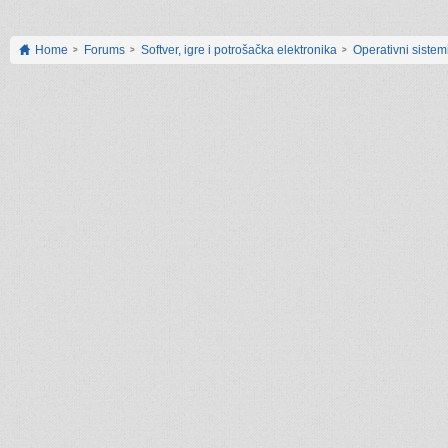
Home
Forums
Softver, igre i potrošačka elektronika
Operativni sistemi