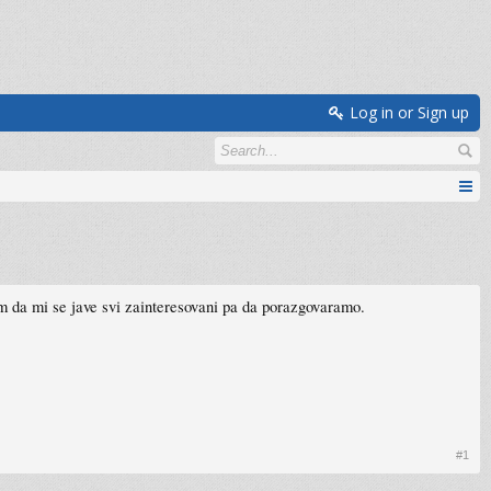
Log in or Sign up
im da mi se jave svi zainteresovani pa da porazgovaramo.
#1