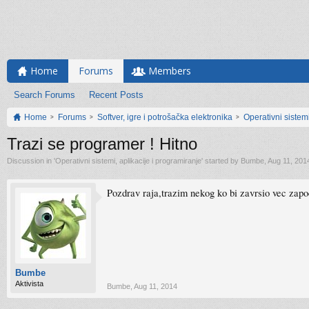
Home
Forums
Members
Search Forums
Recent Posts
Home
Forums
Softver, igre i potrošačka elektronika
Operativni sistemi
Trazi se programer ! Hitno
Discussion in '
Operativni sistemi, aplikacije i programiranje
' started by
Bumbe
,
Aug 11, 201
Pozdrav raja,trazim nekog ko bi zavrsio vec zapo
Bumbe
Aktivista
Bumbe
,
Aug 11, 2014