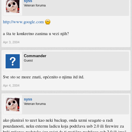
syss
Veteran foruma
http://www.google.com
a šta te konkretno zanima u vezi njih?
Apr 3, 2004
Commander
Guest
Sve sto se moze znati, općenito o njima itd itd.
Apr 4, 2004
syss
Veteran foruma
ako planiraš to uzet kao neki backup, onda uzmi seagate-a radi
pouzdanosti, neku externu ladicu koja podržava usb 2.0 ili firewire za
brži prijenos podataka (uz uvjet da ti matična podržava usb 2.0 ili imaš