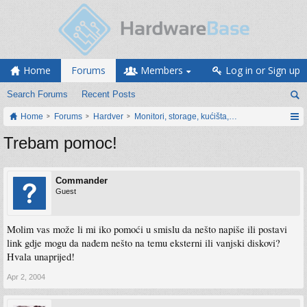
Home
Forums
Members
Log in or Sign up
Search Forums
Recent Posts
Home
Forums
Hardver
Monitori, storage, kućišta, periferija
Trebam pomoc!
Commander
Guest
Molim vas može li mi iko pomoći u smislu da nešto napiše ili postavi
link gdje mogu da nađem nešto na temu eksterni ili vanjski diskovi?
Hvala unaprijed!
Apr 2, 2004