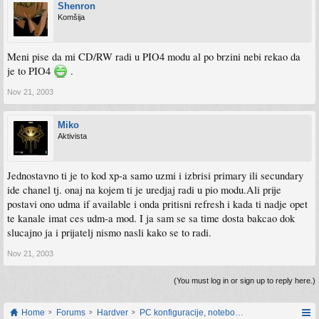
Shenron
Komšija
Meni pise da mi CD/RW radi u PIO4 modu al po brzini nebi rekao da
je to PIO4
.
Nov 21, 2003
Miko
Aktivista
Jednostavno ti je to kod xp-a samo uzmi i izbrisi primary ili secundary
ide chanel tj. onaj na kojem ti je uredjaj radi u pio modu.Ali prije
postavi ono udma if available i onda pritisni refresh i kada ti nadje opet
te kanale imat ces udm-a mod. I ja sam se sa time dosta bakcao dok
slucajno ja i prijatelj nismo nasli kako se to radi.
Nov 21, 2003
(You must log in or sign up to reply here.)
Home
Forums
Hardver
PC konfiguracije, notebook računari, servis