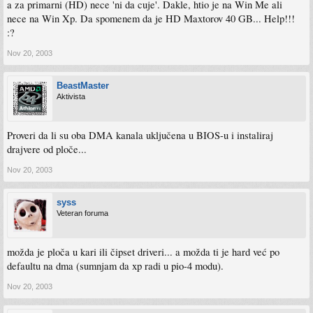
a za primarni (HD) nece 'ni da cuje'. Dakle, htio je na Win Me ali
nece na Win Xp. Da spomenem da je HD Maxtorov 40 GB... Help!!!
:?
Nov 20, 2003
BeastMaster
Aktivista
Proveri da li su oba DMA kanala uključena u BIOS-u i instaliraj
drajvere od ploče...
Nov 20, 2003
syss
Veteran foruma
možda je ploča u kari ili čipset driveri... a možda ti je hard već po
defaultu na dma (sumnjam da xp radi u pio-4 modu).
Nov 20, 2003