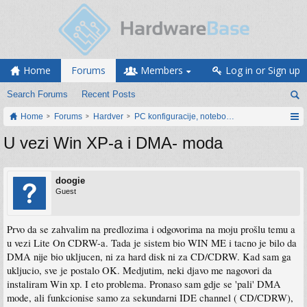
Home
Forums
Members
Log in or Sign up
Search Forums
Recent Posts
Home
Forums
Hardver
PC konfiguracije, notebook računari, servis
U vezi Win XP-a i DMA- moda
doogie
Guest
Prvo da se zahvalim na predlozima i odgovorima na moju prošlu temu a
u vezi Lite On CDRW-a. Tada je sistem bio WIN ME i tacno je bilo da
DMA nije bio ukljucen, ni za hard disk ni za CD/CDRW. Kad sam ga
ukljucio, sve je postalo OK. Medjutim, neki djavo me nagovori da
instaliram Win xp. I eto problema. Pronaso sam gdje se 'pali' DMA
mode, ali funkcionise samo za sekundarni IDE channel ( CD/CDRW),