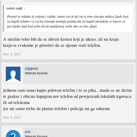
selvin said:
↑
Postoji to otkako je svijeta i vijeka, samo sto je fol sto u tom slucaju nalaze ljude koji
su kupili telefon i u vecini slucaja nemaju pojma da su kupili ukradeni, a lopovi ce
ga rijetko kad kod sebe drzat upaljenog osim ako su bas glupi.
A mislim volio bih da se uhvati kreten koji je ukrao, ali na kraju
krajeva svakome je prioritet da se njemu vrati telefon.
Nov 3, 2017
zippoo
Veteran foruma
jednom sam samo kupio polovan telefon i to sa pika...mada se ne drzim
te prakse i obicno kupujem nov telefon od provjerenih lokalnih trgovaca
ili od telekoma
jos mi samo treba da platim telefon i policija mi ga oduzme
Nov 3, 2017
zoi
Veteran foruma