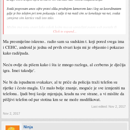
Svaki pogresan unos sifre pravi sliku prednjom kamerom kao i log sa koordinatam
gdje je bio telefon pri tom pokusaju i salje ti na mail cim se konektuje na net, svaka
zamjena sim kartice radi isto tako.
Mislim ima tonu stvari kako rekoh kojim mozea upravljati putem web portala ili
Click to expand...
sms porukama, za sve mogucnosti istrazi malo.
Ma presmiješno iskreno.. radio sam sa sudskim t. koji pored svega ima
Sent from my Huawei Honor 8 using Tapatalk
i CEHC, android je jedna od prvih stvari koju mi je objasnio i pokazao
kako radi/pada.
Neću ovdje da pišem kako i šta iz mnogo razloga, al cerberus je dječija
igra. Imei takodje'.
Ne bi da ispadnem svakakav, al te priče da policija traži telefon su
rijetke i često magla. Uz malo bolje znanje, moguće je sve izmjeniti na
telefonu.. ljudi broj šasije mjenjaju, kradu na sve strane, a vi mislite da
pišljivi telefon od par stotina km se ne može modifikovat.
Last edited:
Nov 2, 2017
Nov 2, 2017
Ninja