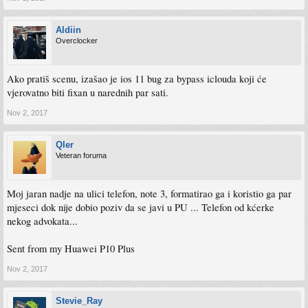
Aldiin
Overclocker
Ako pratiš scenu, izašao je ios 11 bug za bypass iclouda koji će
vjerovatno biti fixan u narednih par sati.
Nov 2, 2017
Qler
Veteran foruma
Moj jaran nadje na ulici telefon, note 3, formatirao ga i koristio ga par
mjeseci dok nije dobio poziv da se javi u PU ... Telefon od kćerke
nekog advokata...
Sent from my Huawei P10 Plus
Nov 2, 2017
Stevie_Ray