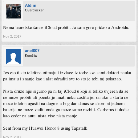
Aldiin
Overclocker
Nema teoretske šanse iCloud probiti. Ja sam gore pričao o Androidu.
Nov 2, 2017
anel007
Komšija
Jes eto ti sto telefone otimaju i izvlace iz torbe sve sami doktori nauka
pa imaju i znanje kao i alat odraditi sve to sto je tebi taj pokazao.
Nista druze nije sigurno pa ni taj iCloud u koji si toliko uvjeren da se
ne moze probiti ali poenta je imati neku zastitu jer on ako u startu ne
moze telefon ugasiti na dugme a bog dao danas se skoro ni jednom
baterija ne moze vaditi onda ga moze samo razbiti. Cerberus ti dodje
kao zeder na autu, nista vise nista manje.
Sent from my Huawei Honor 8 using Tapatalk
Nov 2, 2017