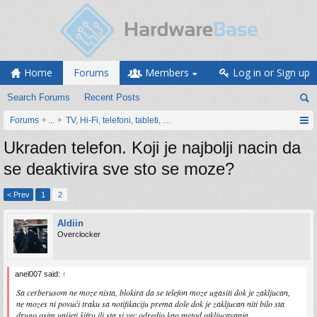
Home
Forums
Members
Log in or Sign up
Search Forums
Recent Posts
Forums
...
TV, Hi-Fi, telefoni, tableti, satovi, IoT oprema
Ukraden telefon. Koji je najbolji nacin da
se deaktivira sve sto se moze?
< Prev
1
2
Aldiin
Overclocker
anel007 said:
↑
Sa cerberusom ne moze nista, blokira da se telefon moze ugasiti dok je zakljucan,
ne mozes ni povući traku sa notifikaciju prema dole dok je zakljucan niti bilo sta
drugo osim unijeti šifru ili sta si vec odredio kao metod otkljucavanja.