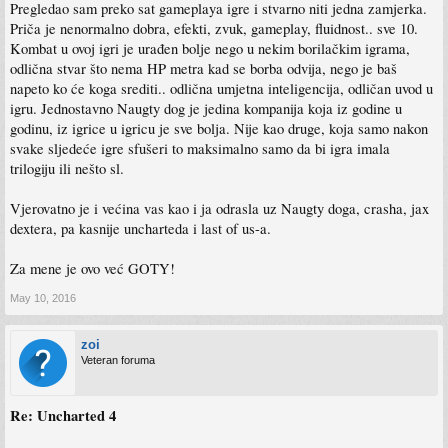
Pregledao sam preko sat gameplaya igre i stvarno niti jedna zamjerka.
Priča je nenormalno dobra, efekti, zvuk, gameplay, fluidnost.. sve 10.
Kombat u ovoj igri je urađen bolje nego u nekim borilačkim igrama,
odlična stvar što nema HP metra kad se borba odvija, nego je baš
napeto ko će koga srediti.. odlična umjetna inteligencija, odličan uvod u
igru. Jednostavno Naugty dog je jedina kompanija koja iz godine u
godinu, iz igrice u igricu je sve bolja. Nije kao druge, koja samo nakon
svake sljedeće igre sfušeri to maksimalno samo da bi igra imala
trilogiju ili nešto sl.
Vjerovatno je i većina vas kao i ja odrasla uz Naugty doga, crasha, jax
dextera, pa kasnije uncharteda i last of us-a.
Za mene je ovo već GOTY!
May 10, 2016
zoi
Veteran foruma
Re: Uncharted 4