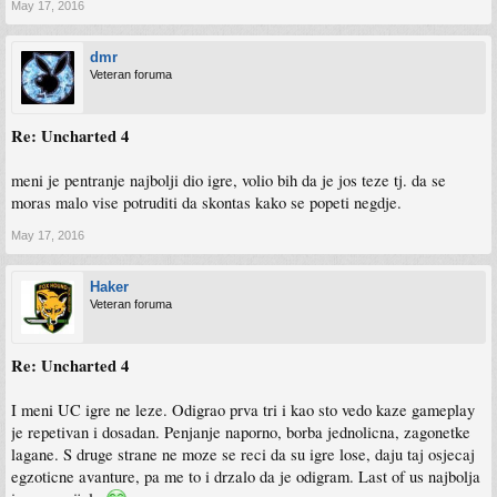
May 17, 2016
dmr
Veteran foruma
Re: Uncharted 4
meni je pentranje najbolji dio igre, volio bih da je jos teze tj. da se
moras malo vise potruditi da skontas kako se popeti negdje.
May 17, 2016
Haker
Veteran foruma
Re: Uncharted 4
I meni UC igre ne leze. Odigrao prva tri i kao sto vedo kaze gameplay
je repetivan i dosadan. Penjanje naporno, borba jednolicna, zagonetke
lagane. S druge strane ne moze se reci da su igre lose, daju taj osjecaj
egzoticne avanture, pa me to i drzalo da je odigram. Last of us najbolja