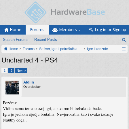
Home
Forums
Members
Log in or Sign up
Search Forums
Recent Posts
Home
Forums
Softver, igre i potrošačka elektronika
Igre i konzole
Uncharted 4 - PS4
1
2
Next >
Aldiin
Overclocker
Pozdrav.
Vidim nema tema o ovoj igri, a stvarno bi trebala da bude.
Igra je jednom riječju brutalna. Nevjerovatna kao i svako izdanje
Nauthy doga..