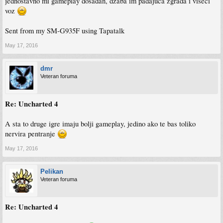
jednostavno mi gameplay dosadan, dzaba im padajuca zgrada i viseci
voz
Sent from my SM-G935F using Tapatalk
May 17, 2016
dmr
Veteran foruma
Re: Uncharted 4
A sta to druge igre imaju bolji gameplay, jedino ako te bas toliko
nervira pentranje
May 17, 2016
Pelikan
Veteran foruma
Re: Uncharted 4