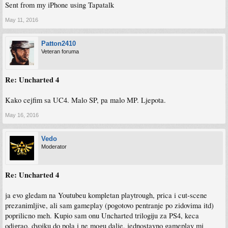
Sent from my iPhone using Tapatalk
May 11, 2016
Patton2410
Veteran foruma
Re: Uncharted 4
Kako cejfim sa UC4. Malo SP, pa malo MP. Ljepota.
May 16, 2016
Vedo
Moderator
Re: Uncharted 4
ja evo gledam na Youtubeu kompletan playtrough, prica i cut-scene
prezanimljive, ali sam gameplay (pogotovo pentranje po zidovima itd)
poprilicno meh. Kupio sam onu Uncharted trilogiju za PS4, keca
odigrao, dvojku do pola i ne mogu dalje, jednostavno gameplay mi