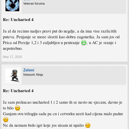
Veteran foruma
Re: Uncharted 4
Ja al da recimo nadjes pravi put do negdje, a da ima vise razlicitih
puteva. Penjanje se moze sloziti kao dobra zagonetka. Ja sam jos od
Prica od Perzije 1,2 i 3 zaljubljen u pentranje
, u AC je sranje i
nepotrebno.
May 17, 2016
Zeleni
Network Ninja
Re: Uncharted 4
Ja sam prekucao uncharted 1 i 2 samo ih se nesto ne sjecam, davno je
to bilo
Ganjam ovu trilogiju sada pa cu i cetvorku uzeti kad cijena malo padne
Ne da nemam brdo igri koje jos nisam ni upalio