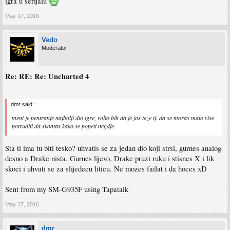
igra u serijalu
May 17, 2016
Vedo
Moderator
Re: RE: Re: Uncharted 4
dmr said:
meni je pentranje najbolji dio igre, volio bih da je jos teze tj. da se moras malo vise
potruditi da skontas kako se popeti negdje.
Sta ti ima tu biti tesko? uhvatis se za jedan dio koji strsi, gurnes analog
desno a Drake nista. Gurnes lijevo, Drake pruzi ruku i stisnes X i lik
skoci i uhvati se za slijedecu liticu. Ne mozes failat i da hoces xD
Sent from my SM-G935F using Tapatalk
May 17, 2016
dmr