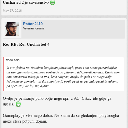
Uncharted 2 je savrsenstvo
May 17, 2016
Patton2410
Veteran foruma
Re: RE: Re: Uncharted 4
Vedo said:
ja evo gledam na Youtubeu kompletan playtrough, prica i cut-scene prezanimljive,
ali sam gameplay (pogotovo pentranje po zidovima itd) poprilicno meh. Kupio sam
onu Uncharted trilogiju za PS4, keca odigrao, dvojku do pola i ne mogu dalje,
jednostavno gameplay mi dosadan (penji, penji, penji se, pa malo pucaj iz zaklona
pa opet isto). Ne lezi mi, dzaba.
Ovdje je pentranje puno bolje nego npr. u AC. Cikac ide gdje ga
uperis.
Gameplay je vise nego dobar. Ne znam da se gledanjem playtrougha
moze steci potpuni dojam.