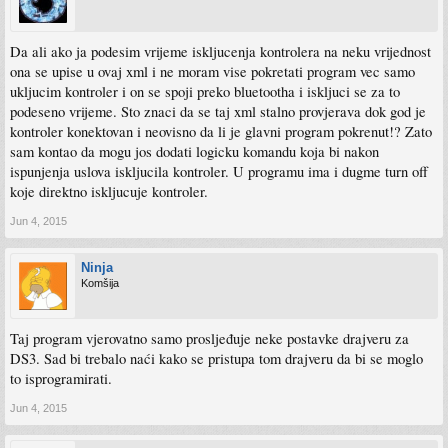
Da ali ako ja podesim vrijeme iskljucenja kontrolera na neku vrijednost
ona se upise u ovaj xml i ne moram vise pokretati program vec samo
ukljucim kontroler i on se spoji preko bluetootha i iskljuci se za to
podeseno vrijeme. Sto znaci da se taj xml stalno provjerava dok god je
kontroler konektovan i neovisno da li je glavni program pokrenut!? Zato
sam kontao da mogu jos dodati logicku komandu koja bi nakon
ispunjenja uslova iskljucila kontroler. U programu ima i dugme turn off
koje direktno iskljucuje kontroler.
Jun 4, 2015
Ninja
Komšija
Taj program vjerovatno samo prosljeđuje neke postavke drajveru za
DS3. Sad bi trebalo naći kako se pristupa tom drajveru da bi se moglo
to isprogramirati.
Jun 4, 2015