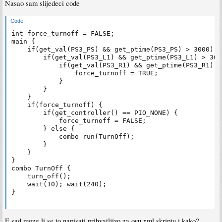
Nasao sam slijedeci code
Code:
int force_turnoff = FALSE;

main {

    if(get_val(PS3_PS) && get_ptime(PS3_PS) > 3000) {

        if(get_val(PS3_L1) && get_ptime(PS3_L1) > 3000
            if(get_val(PS3_R1) && get_ptime(PS3_R1) >
                force_turnoff = TRUE;

            }

        }

    }

    if(force_turnoff) {

        if(get_controller() == PIO_NONE) {

            force_turnoff = FALSE;

        } else {

            combo_run(TurnOff);

        }

    }

}

combo TurnOff {

    turn_off();

    wait(10); wait(240);

}  

E sad moze li se to napisati prihvatljivo za ovu xml skriptu i kako?