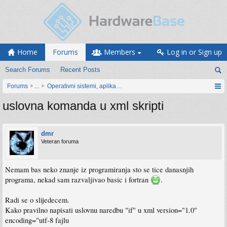
Home
Forums
Members
Log in or Sign up
Search Forums
Recent Posts
Forums
...
Operativni sistemi, aplikacije i programiranje
uslovna komanda u xml skripti
dmr
Veteran foruma
Nemam bas neko znanje iz programiranja sto se tice danasnjih
programa, nekad sam razvaljivao basic i fortran
.
Radi se o slijedecem.
Kako pravilno napisati uslovnu naredbu "if" u xml version="1.0"
encoding="utf-8 fajlu