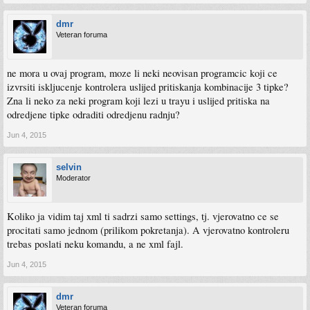
dmr
Veteran foruma
ne mora u ovaj program, moze li neki neovisan programcic koji ce
izvrsiti iskljucenje kontrolera uslijed pritiskanja kombinacije 3 tipke?
Zna li neko za neki program koji lezi u trayu i uslijed pritiska na
odredjene tipke odraditi odredjenu radnju?
Jun 4, 2015
selvin
Moderator
Koliko ja vidim taj xml ti sadrzi samo settings, tj. vjerovatno ce se
procitati samo jednom (prilikom pokretanja). A vjerovatno kontroleru
trebas poslati neku komandu, a ne xml fajl.
Jun 4, 2015
dmr
Veteran foruma