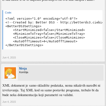
Code:
<?xml version="1.0" encoding="utf-8"?>

<!--Created by: Better DS3 - http://betterds3.ciebier
<BetterDS3Settings>

    <StartMinimized>false</StartMinimized>

    <MinimizeToTray>false</MinimizeToTray>

    <CloseMinimizes>false</CloseMinimizes>

    <AutoOffTimeout>4</AutoOffTimeout>

</BetterDS3Settings>
Jun 4, 2015
Ninja
Komšija
XML dokument je samo skladište podataka, nema nikakvih naredbi ni
izvršavanja. Taj XML kod su samo postavke programa, trebalo bi da
bude neka dokumentacija koji parametri su validni.
Jun 4, 2015