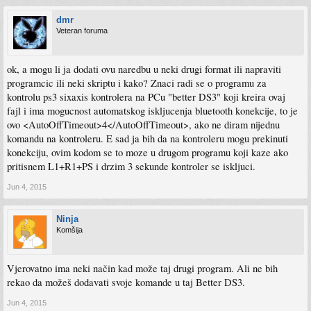
dmr
Veteran foruma
ok, a mogu li ja dodati ovu naredbu u neki drugi format ili napraviti
programcic ili neki skriptu i kako? Znaci radi se o programu za
kontrolu ps3 sixaxis kontrolera na PCu "better DS3" koji kreira ovaj
fajl i ima mogucnost automatskog iskljucenja bluetooth konekcije, to je
ovo <AutoOffTimeout>4</AutoOffTimeout>, ako ne diram nijednu
komandu na kontroleru. E sad ja bih da na kontroleru mogu prekinuti
konekciju, ovim kodom se to moze u drugom programu koji kaze ako
pritisnem L1+R1+PS i drzim 3 sekunde kontroler se iskljuci.
Jun 4, 2015
Ninja
Komšija
Vjerovatno ima neki način kad može taj drugi program. Ali ne bih
rekao da možeš dodavati svoje komande u taj Better DS3.
Jun 4, 2015