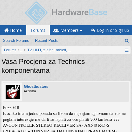
Home
Forums
Members
Log in or Sign up
Search Forums
Recent Posts
Forums
...
TV, Hi-Fi, telefoni, tableti, satovi, IoT oprema
Vasa Procjena za Technics
komponentama
Ghostbusters
Aktivista
Pozz @ll
E ovako imam jednu ponudu sa likom da mijenjam uglavnom da vas ne
peglam interesuje me da li se isplati za ovo platiti 700 km kesa ???
AVCONTROLER STEREO RECEIVER SA- AX540 R-D-S
(POJACALO + TUNNER SA DALJINSKIM UPRAVLJACEM)