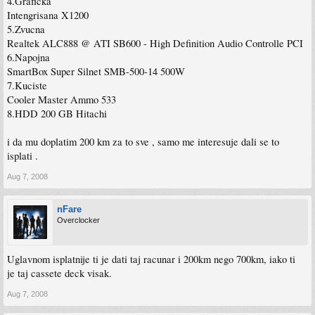
4.Graficka
Intengrisana X1200
5.Zvucna
Realtek ALC888 @ ATI SB600 - High Definition Audio Controlle PCI
6.Napojna
SmartBox Super Silnet SMB-500-14 500W
7.Kuciste
Cooler Master Ammo 533
8.HDD 200 GB Hitachi
i da mu doplatim 200 km za to sve , samo me interesuje dali se to
isplati .
Aug 7, 2008
nFare
Overclocker
Uglavnom isplatnije ti je dati taj racunar i 200km nego 700km, iako ti
je taj cassete deck visak.
Aug 7, 2008