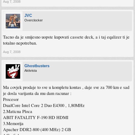
Aug 7, 2008
JVC
Overclocker
Tacno da je smijesno uopste kupovati cassete deck, a i taj eqalizer ti je
totalno nepotreban.
Aug 7, 2008
Ghostbusters
Aktivista
Ma covjek prodaje to sve u kompletu kontas , daje sve za 700 km e sad
je dosla varijanta da mu dam racunar :
Procesor
DualCore Intel Core 2 Duo E4300 , 1,80MHz
2.Maticna Ploca
ABIT FATALITY F-190 HD HDMI
3.Memorija
Apacher DDR2-800 (400 MHz) 2 GB