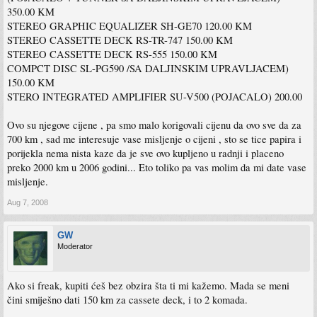
350.00 KM
STEREO GRAPHIC EQUALIZER SH-GE70 120.00 KM
STEREO CASSETTE DECK RS-TR-747 150.00 KM
STEREO CASSETTE DECK RS-555 150.00 KM
COMPCT DISC SL-PG590 /SA DALJINSKIM UPRAVLJACEM)
150.00 KM
STERO INTEGRATED AMPLIFIER SU-V500 (POJACALO) 200.00
Ovo su njegove cijene , pa smo malo korigovali cijenu da ovo sve da za
700 km , sad me interesuje vase misljenje o cijeni , sto se tice papira i
porijekla nema nista kaze da je sve ovo kupljeno u radnji i placeno
preko 2000 km u 2006 godini... Eto toliko pa vas molim da mi date vase
misljenje.
Aug 7, 2008
GW
Moderator
Ako si freak, kupiti ćeš bez obzira šta ti mi kažemo. Mada se meni
čini smiješno dati 150 km za cassete deck, i to 2 komada.