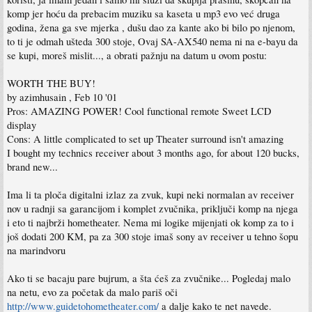
komp jer hoću da prebacim muziku sa kaseta u mp3 evo već druga
godina, žena ga sve mjerka , dušu dao za kante ako bi bilo po njenom,
to ti je odmah ušteda 300 stoje, Ovaj SA-AX540 nema ni na e-bayu da
se kupi, moreš mislit..., a obrati pažnju na datum u ovom postu:
WORTH THE BUY!
by azimhusain , Feb 10 '01
Pros: AMAZING POWER! Cool functional remote Sweet LCD
display
Cons: A little complicated to set up Theater surround isn't amazing
I bought my technics receiver about 3 months ago, for about 120 bucks,
brand new...
Ima li ta ploča digitalni izlaz za zvuk, kupi neki normalan av receiver
nov u radnji sa garancijom i komplet zvučnika, priključi komp na njega
i eto ti najbrži hometheater. Nema mi logike mijenjati ok komp za to i
još dodati 200 KM, pa za 300 stoje imaš sony av receiver u tehno šopu
na marindvoru
Ako ti se bacaju pare bujrum, a šta ćeš za zvučnike... Pogledaj malo
na netu, evo za početak da malo pariš oči
http://www.guidetohometheater.com/
a dalje kako te net navede.