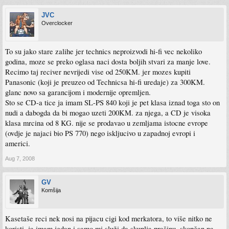
JVC
Overclocker
To su jako stare zalihe jer technics neproizvodi hi-fi vec nekoliko
godina, moze se preko oglasa naci dosta boljih stvari za manje love.
Recimo taj reciver nevrijedi vise od 250KM. jer mozes kupiti
Panasonic (koji je preuzeo od Technicsa hi-fi uredaje) za 300KM.
glanc novo sa garancijom i modernije opremljen.
Sto se CD-a tice ja imam SL-PS 840 koji je pet klasa iznad toga sto on
nudi a dabogda da bi mogao uzeti 200KM. za njega, a CD je visoka
klasa mrcina od 8 KG. nije se prodavao u zemljama istocne evrope
(ovdje je najaci bio PS 770) nego iskljucivo u zapadnoj evropi i
americi.
Aug 7, 2008
GV
Komšija
Kasetaše reci nek nosi na pijacu cigi kod merkatora, to više nitko ne
koristi, ja imam jedan i samo mi služi da skuplja prašinu, skopčan na