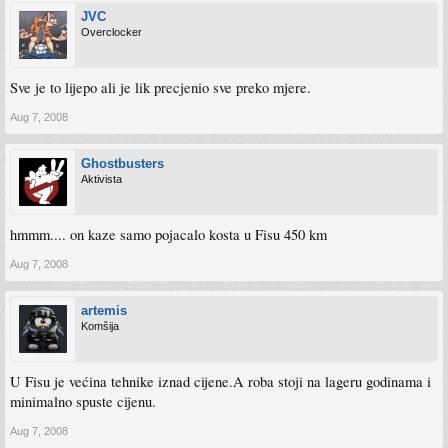
JVC
Overclocker
Sve je to lijepo ali je lik precjenio sve preko mjere.
Aug 7, 2008
Ghostbusters
Aktivista
hmmm.... on kaze samo pojacalo kosta u Fisu 450 km
Aug 7, 2008
artemis
Komšija
U Fisu je većina tehnike iznad cijene.A roba stoji na lageru godinama i
minimalno spuste cijenu.
Aug 7, 2008