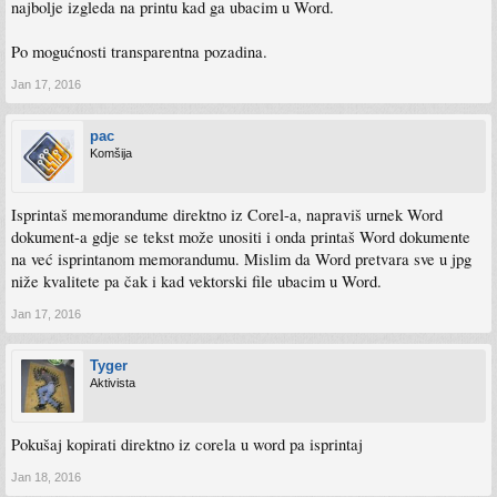
najbolje izgleda na printu kad ga ubacim u Word.
Po mogućnosti transparentna pozadina.
Jan 17, 2016
pac
Komšija
Isprintaš memorandume direktno iz Corel-a, napraviš urnek Word
dokument-a gdje se tekst može unositi i onda printaš Word dokumente
na već isprintanom memorandumu. Mislim da Word pretvara sve u jpg
niže kvalitete pa čak i kad vektorski file ubacim u Word.
Jan 17, 2016
Tyger
Aktivista
Pokušaj kopirati direktno iz corela u word pa isprintaj
Jan 18, 2016