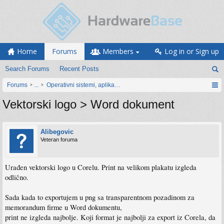
Home
Forums
Members
Log in or Sign up
Search Forums
Recent Posts
Forums
...
Operativni sistemi, aplikacije i programiranje
Vektorski logo > Word dokument
Alibegovic
Veteran foruma
Urađen vektorski logo u Corelu. Print na velikom plakatu izgleda
odlično.
Sada kada to exportujem u png sa transparentnom pozadinom za
memorandum firme u Word dokumentu,
print ne izgleda najbolje. Koji format je najbolji za export iz Corela, da