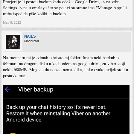
Provjeri je li postoji backup kada odeš u Google Drive, -> na vrhu
Settings -> pa u overlayu što se pojavi sa strane ima "Manage Apps" i
treba ispod da piše koliki je backup.
May 8, 2022
NAILS
Moderator
Na racunaru mi je odmah izbrisao taj folder. Imam neki backub iz
februara na drugom disku a kada odem na google drive, za viber stoji
nekih 680MB. Moguce da uopste nema slika, i ako ovako uvijek stoji u
postavkama: