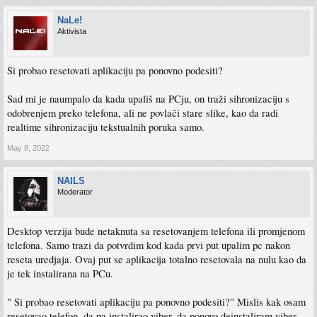
NaLe!
Aktivista
Si probao resetovati aplikaciju pa ponovno podesiti?
Sad mi je naumpalo da kada upališ na PCju, on traži sihronizaciju s
odobrenjem preko telefona, ali ne povlači stare slike, kao da radi
realtime sihronizaciju tekstualnih poruka samo.
May 8, 2022
NAILS
Moderator
Desktop verzija bude netaknuta sa resetovanjem telefona ili promjenom
telefona. Samo trazi da potvrdim kod kada prvi put upalim pc nakon
reseta uredjaja. Ovaj put se aplikacija totalno resetovala na nulu kao da
je tek instalirana na PCu.
" Si probao resetovati aplikaciju pa ponovno podesiti?" Mislis kak osam
resetovao telefon, da pa instalirao viber, da ponovo deinstaliram viber