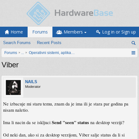
Home
Forums
Members
Log in or Sign up
Search Forums
Recent Posts
Forums
...
Operativni sistemi, aplikacije i programiranje
Viber
NAILS
Moderator
Ne izbacuje mi staru temu, znam da je ima ili je stara par godina pa
nisam naletio.
Send "seen" status
Ima li nacin da se iskljuci
na desktop verziji?
Od neki dan, ako si za desktop verzijom, Viber salje status da li si