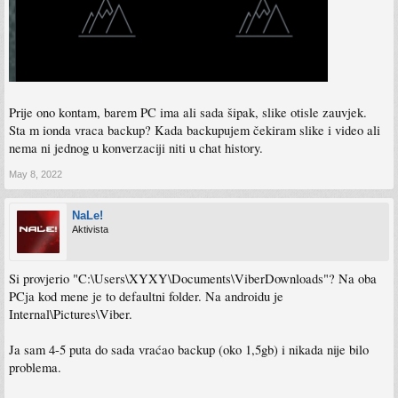
Prije ono kontam, barem PC ima ali sada šipak, slike otisle zauvjek.
Sta m ionda vraca backup? Kada backupujem čekiram slike i video ali
nema ni jednog u konverzaciji niti u chat history.
May 8, 2022
NaLe!
Aktivista
Si provjerio "C:\Users\XYXY\Documents\ViberDownloads"? Na oba
PCja kod mene je to defaultni folder. Na androidu je
Internal\Pictures\Viber.
Ja sam 4-5 puta do sada vraćao backup (oko 1,5gb) i nikada nije bilo
problema.