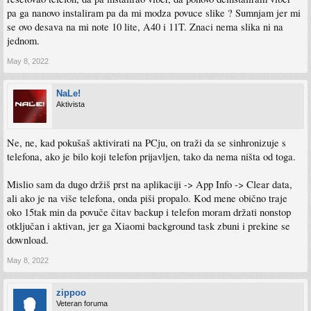
pa ga nanovo instaliram pa da mi modza povuce slike ? Sumnjam jer mi
se ovo desava na mi note 10 lite, A40 i 11T. Znaci nema slika ni na
jednom.
May 8, 2022
NaLe!
Aktivista
Ne, ne, kad pokušaš aktivirati na PCju, on traži da se sinhronizuje s
telefona, ako je bilo koji telefon prijavljen, tako da nema ništa od toga.
Mislio sam da dugo držiš prst na aplikaciji -> App Info -> Clear data,
ali ako je na više telefona, onda piši propalo. Kod mene obično traje
oko 15tak min da povuče čitav backup i telefon moram držati nonstop
otključan i aktivan, jer ga Xiaomi background task zbuni i prekine se
download.
May 8, 2022
zippoo
Veteran foruma