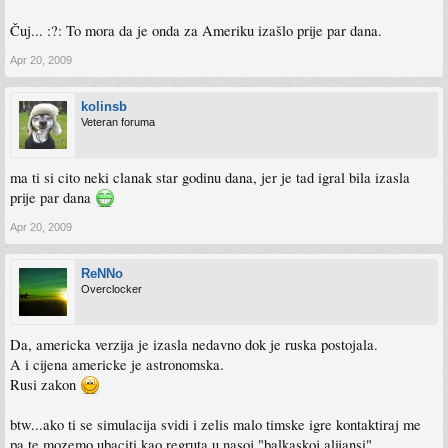
Čuj... :?: To mora da je onda za Ameriku izašlo prije par dana.
Apr 20, 2009
kolinsb
Veteran foruma
ma ti si cito neki clanak star godinu dana, jer je tad igral bila izasla
prije par dana
Apr 20, 2009
ReNNo
Overclocker
Da, americka verzija je izasla nedavno dok je ruska postojala.
A i cijena americke je astronomska.
Rusi zakon
btw...ako ti se simulacija svidi i zelis malo timske igre kontaktiraj me
pa te mozemo ubaciti kao regruta u nasoj "balkaskoj alijansi".