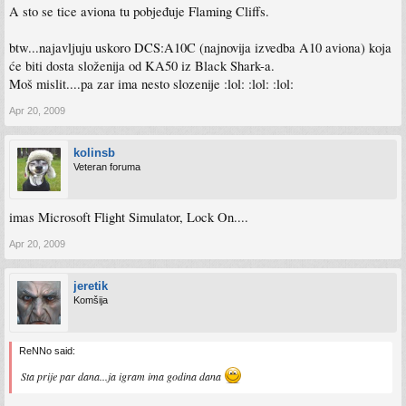
A sto se tice aviona tu pobjeđuje Flaming Cliffs.
btw...najavljuju uskoro DCS:A10C (najnovija izvedba A10 aviona) koja
će biti dosta složenija od KA50 iz Black Shark-a.
Moš mislit....pa zar ima nesto slozenije :lol: :lol: :lol:
Apr 20, 2009
kolinsb
Veteran foruma
imas Microsoft Flight Simulator, Lock On....
Apr 20, 2009
jeretik
Komšija
ReNNo said:
Sta prije par dana...ja igram ima godina dana