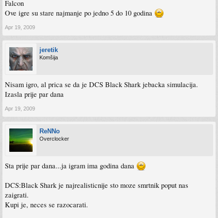
Falcon
Ove igre su stare najmanje po jedno 5 do 10 godina
Apr 19, 2009
jeretik
Komšija
Nisam igro, al prica se da je DCS Black Shark jebacka simulacija.
Izasla prije par dana
Apr 19, 2009
ReNNo
Overclocker
Sta prije par dana...ja igram ima godina dana
DCS:Black Shark je najrealisticnije sto moze smrtnik poput nas
zaigrati.
Kupi je, neces se razocarati.