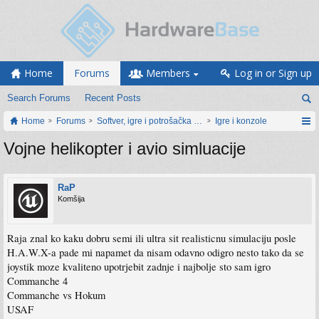
Home
Forums
Members
Log in or Sign up
Search Forums
Recent Posts
Home
Forums
Softver, igre i potrošačka elektronika
Igre i konzole
Vojne helikopter i avio simluacije
RaP
Komšija
Raja znal ko kaku dobru semi ili ultra sit realisticnu simulaciju posle
H.A.W.X-a pade mi napamet da nisam odavno odigro nesto tako da se
joystik moze kvaliteno upotrjebit zadnje i najbolje sto sam igro
Commanche 4
Commanche vs Hokum
USAF