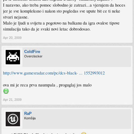
I naravno, ako treba pomoc slobodno je zatrazi...a vjerujem da hoces
jer je sve kompleksno i nakon sto pogledas sve upute bit ce ti neke
stvari nejasne.
Malo je ljudi u svijetu a pogotovo na balkanu da igra ovakve tipove
simulacija tako da je svaki novi letac dobrodosao.
Apr 20, 2009
ColdFire
Overclocker
http://www.gamesradar.com/pc/dcs-black- ... 1552993012
ova mi je reca prva naumpala , proguglaj jos malo
Apr 21, 2009
RaP
Komšija