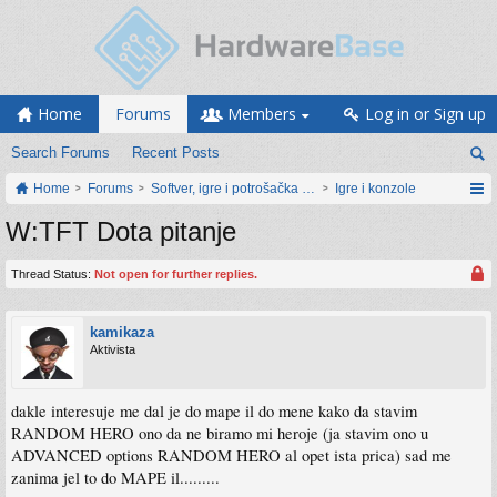
Home
Forums
Members
Log in or Sign up
Search Forums
Recent Posts
Home
Forums
Softver, igre i potrošačka elektronika
Igre i konzole
W:TFT Dota pitanje
Thread Status:
Not open for further replies.
kamikaza
Aktivista
dakle interesuje me dal je do mape il do mene kako da stavim
RANDOM HERO ono da ne biramo mi heroje (ja stavim ono u
ADVANCED options RANDOM HERO al opet ista prica) sad me
zanima jel to do MAPE il.........