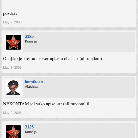
pozdrav
May 2, 2006
3125
Komšija
Onaj ko je kreirao server upise u chat -ar (all random)
May 2, 2006
kamikaza
Aktivista
NEKONTAM jel vako upise -ar (all random) il....
May 2, 2006
3125
Komšija