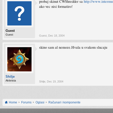
probaj skinut CWShredder sa
http://www.intermu
ako vec nisi formatiro!
Guest
Guest
Guest
,
Dec 18, 2004
skino sam al nemoze.Hvala u svakom slucaju
Shilje
Aktivista
Shilje
,
Dec 19, 2004
Home
Forums
Oglasi
Računari i komponente