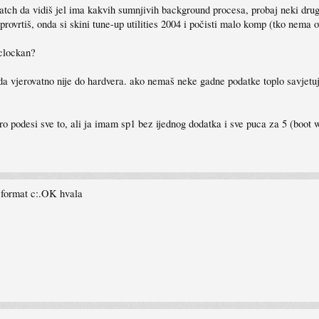
ch da vidiš jel ima kakvih sumnjivih background procesa, probaj neki drugi a
rovrtiš, onda si skini tune-up utilities 2004 i počisti malo komp (tko nema o
 clockan?
da vjerovatno nije do hardvera. ako nemaš neke gadne podatke toplo savjetu
obro podesi sve to, ali ja imam sp1 bez ijednog dodatka i sve puca za 5 (bo
i format c:.OK hvala