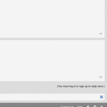
#4
#5
(You must log in or sign up to reply here.)
Contact Us
Help