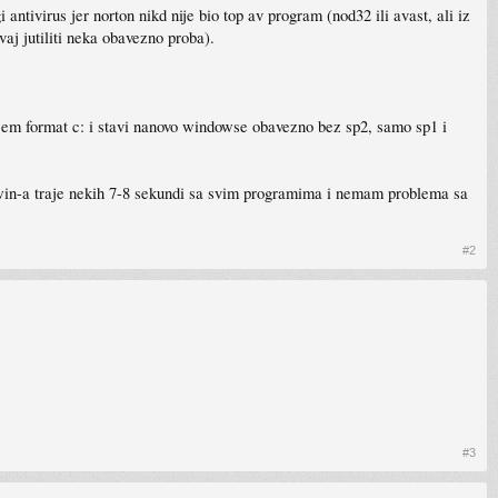
ntivirus jer norton nikd nije bio top av program (nod32 ili avast, ali iz
vaj jutiliti neka obavezno proba).
jem format c: i stavi nanovo windowse obavezno bez sp2, samo sp1 i
ot win-a traje nekih 7-8 sekundi sa svim programima i nemam problema sa
#2
#3