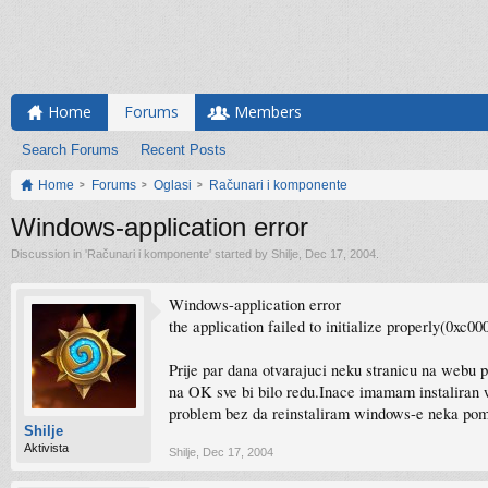
Home
Forums
Members
Search Forums
Recent Posts
Home
Forums
Oglasi
Računari i komponente
Windows-application error
Discussion in '
Računari i komponente
' started by
Shilje
,
Dec 17, 2004
.
Windows-application error
the application failed to initialize properly(0xc0
Prije par dana otvarajuci neku stranicu na webu po
na OK sve bi bilo redu.Inace imamam instaliran win
problem bez da reinstaliram windows-e neka po
Shilje
Aktivista
Shilje
,
Dec 17, 2004