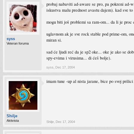
probaj nabaviti ad-aware se pro, pa pokreni ad-wat
iskustva malu prednost avastu dajem). kad sve to p
mogu biti još problemi sa ram-om... da li je proc
uglavnom ak je sve rock stable pod prime-om, on
syss
miran si.
Veteran foruma
sad će ljudi reć da je sp2 oke... oke je ako se d
spy-evima i virusima... di ćeš bolje).
syss
,
Dec 17, 2004
imam tune -up al nista jarane, bice po svoj prilic
Shilje
Aktivista
Shilje
,
Dec 17, 2004