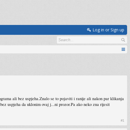
Log in or Sign up
grama ali bez uspjeha.Znalo se to pojaviti i ranije ali nakon par klikanja
bez uspjeha da uklonim ovaj j...ni prozor.Pa ako neko zna rijesit
#1