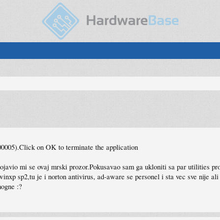
000005).Click on OK to terminate the application
javio mi se ovaj mrski prozor.Pokusavao sam ga ukloniti sa par utilities pro
xp sp2,tu je i norton antivirus, ad-aware se personel i sta vec sve nije ali 
mogne :?