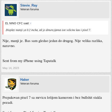
Stevie_Ray
Veteran foruma
EL NINO CFC said:
↑
Display manji za 0.2 incha, ali je dimenzijama iste velicine kao i pixel 7.
Nije, manji je. Bas sam gledao jedan do drugog. Nije velika razlika,
naravno.
Sent from my iPhone using Tapatalk
May 14, 2023
Haker
Veteran foruma
Prepakovan pixel 7 sa mrvicu lošijom kamerom i bez bullshit stakla
pozadi.