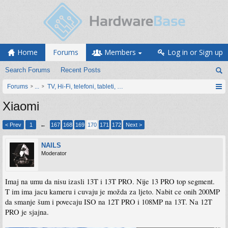
Home
Forums
Members
Log in or Sign up
Search Forums
Recent Posts
Forums
...
TV, Hi-Fi, telefoni, tableti, satovi, IoT oprema
Xiaomi
< Prev
1
←
167
168
169
170
171
172
Next >
NAILS
Moderator
Imaj na umu da nisu izasli 13T i 13T PRO. Nije 13 PRO top segment.
T im ima jacu kameru i cuvaju je možda za ljeto. Nabit ce onih 200MP
da smanje šum i povecaju ISO na 12T PRO i 108MP na 13T. Na 12T
PRO je sjajna.