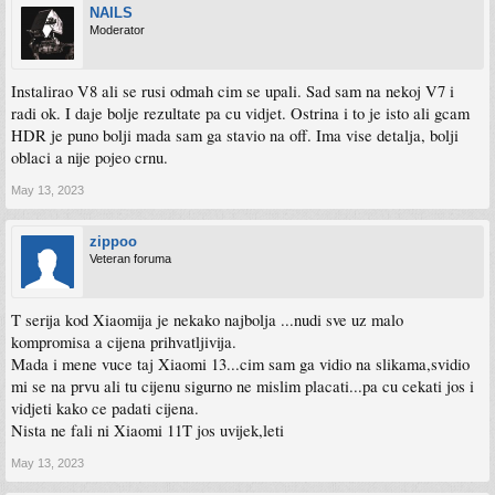
NAILS
Moderator
Instalirao V8 ali se rusi odmah cim se upali. Sad sam na nekoj V7 i
radi ok. I daje bolje rezultate pa cu vidjet. Ostrina i to je isto ali gcam
HDR je puno bolji mada sam ga stavio na off. Ima vise detalja, bolji
oblaci a nije pojeo crnu.
May 13, 2023
zippoo
Veteran foruma
T serija kod Xiaomija je nekako najbolja ...nudi sve uz malo
kompromisa a cijena prihvatljivija.
Mada i mene vuce taj Xiaomi 13...cim sam ga vidio na slikama,svidio
mi se na prvu ali tu cijenu sigurno ne mislim placati...pa cu cekati jos i
vidjeti kako ce padati cijena.
Nista ne fali ni Xiaomi 11T jos uvijek,leti
May 13, 2023