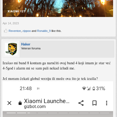
Apr 14, 2023
Reventon
,
zippoo
and
Ronaldo_9
like this.
Haker
Veteran foruma
Izašao mi band 8 kontam ga naručiti ovaj band 4 koji imam je star već
4-5god i alarm mi se sam pali nekad izludi me.
Jel moram čekati global verziju ili može ova što je tek izašla?