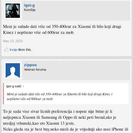
igor.g
Komšija
Meni je suludo dati više od 350-400eur za Xiaomi ili bilo koji drugi
Kinez i uopšteno više od 600eur za mob.
May 13, 2023
kvaju
likes this.
zippoo
Veteran foruma
igor.g said:
↑
Meni je suludo dati više od 350-400eur za Xiaomi ili bilo koji drugi Kinez i
uopšteno više od 600eur za mob.
To je sada vise stvar licnih preferencija i uopste nije bitno je li
naljepnica Xiaomi ili Samsung ili Oppo ili neki peti brend,ako je
uredjaj vrhunski,kao sto Xiaomi 13 jeste.
Neko gleda sta je best buy,neko misli da je vrijedniji ako nosi iPhone ili