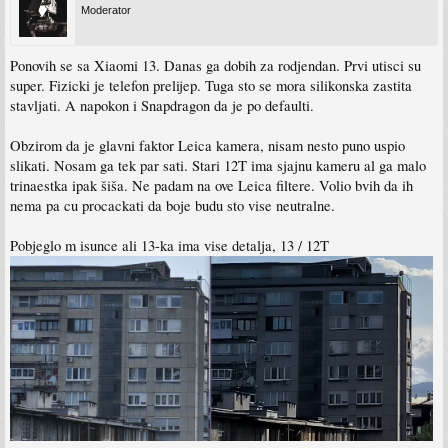
Moderator
Ponovih se sa Xiaomi 13. Danas ga dobih za rodjendan. Prvi utisci su
super. Fizicki je telefon prelijep. Tuga sto se mora silikonska zastita
stavljati. A napokon i Snapdragon da je po defaulti.
Obzirom da je glavni faktor Leica kamera, nisam nesto puno uspio
slikati. Nosam ga tek par sati. Stari 12T ima sjajnu kameru al ga malo
trinaestka ipak šiša. Ne padam na ove Leica filtere. Volio bvih da ih
nema pa cu procackati da boje budu sto vise neutralne.
Pobjeglo m isunce ali 13-ka ima vise detalja, 13 / 12T