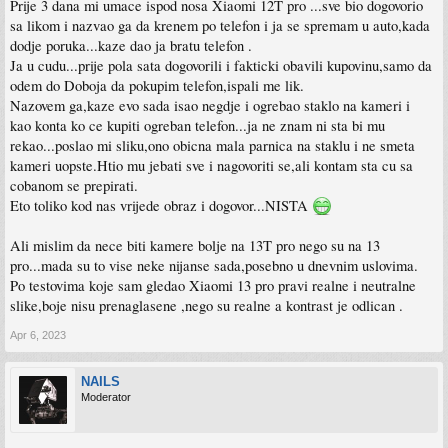
Prije 3 dana mi umace ispod nosa Xiaomi 12T pro ...sve bio dogovorio
sa likom i nazvao ga da krenem po telefon i ja se spremam u auto,kada
dodje poruka...kaze dao ja bratu telefon .
Ja u cudu...prije pola sata dogovorili i fakticki obavili kupovinu,samo da
odem do Doboja da pokupim telefon,ispali me lik.
Nazovem ga,kaze evo sada isao negdje i ogrebao staklo na kameri i
kao konta ko ce kupiti ogreban telefon...ja ne znam ni sta bi mu
rekao...poslao mi sliku,ono obicna mala parnica na staklu i ne smeta
kameri uopste.Htio mu jebati sve i nagovoriti se,ali kontam sta cu sa
cobanom se prepirati.
Eto toliko kod nas vrijede obraz i dogovor...NISTA
Ali mislim da nece biti kamere bolje na 13T pro nego su na 13
pro...mada su to vise neke nijanse sada,posebno u dnevnim uslovima.
Po testovima koje sam gledao Xiaomi 13 pro pravi realne i neutralne
slike,boje nisu prenaglasene ,nego su realne a kontrast je odlican .
Apr 6, 2023
NAILS
Moderator