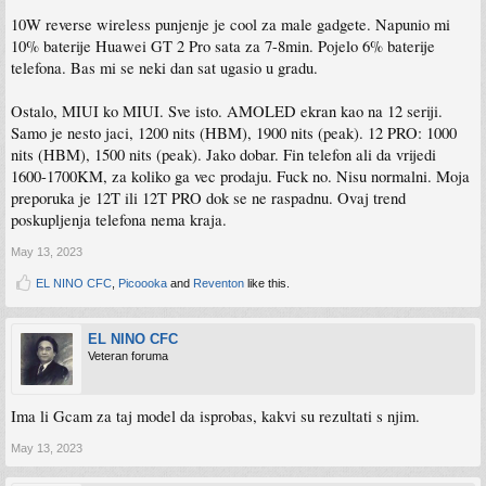
10W reverse wireless punjenje je cool za male gadgete. Napunio mi
10% baterije Huawei GT 2 Pro sata za 7-8min. Pojelo 6% baterije
telefona. Bas mi se neki dan sat ugasio u gradu.
Ostalo, MIUI ko MIUI. Sve isto. AMOLED ekran kao na 12 seriji.
Samo je nesto jaci, 1200 nits (HBM), 1900 nits (peak). 12 PRO: 1000
nits (HBM), 1500 nits (peak). Jako dobar. Fin telefon ali da vrijedi
1600-1700KM, za koliko ga vec prodaju. Fuck no. Nisu normalni. Moja
preporuka je 12T ili 12T PRO dok se ne raspadnu. Ovaj trend
poskupljenja telefona nema kraja.
May 13, 2023
EL NINO CFC
,
Picoooka
and
Reventon
like this.
EL NINO CFC
Veteran foruma
Ima li Gcam za taj model da isprobas, kakvi su rezultati s njim.
May 13, 2023