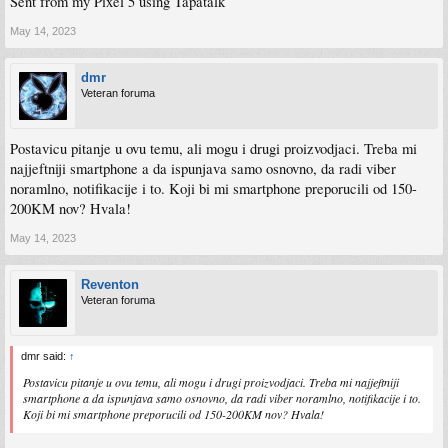
Sent from my Pixel 5 using Tapatalk
May 14, 2023
dmr
Veteran foruma
Postavicu pitanje u ovu temu, ali mogu i drugi proizvodjaci. Treba mi
najjeftniji smartphone a da ispunjava samo osnovno, da radi viber
noramlno, notifikacije i to. Koji bi mi smartphone preporucili od 150-
200KM nov? Hvala!
May 14, 2023
Reventon
Veteran foruma
dmr said:
↑
Postavicu pitanje u ovu temu, ali mogu i drugi proizvodjaci. Treba mi najjeftniji
smartphone a da ispunjava samo osnovno, da radi viber noramlno, notifikacije i to.
Koji bi mi smartphone preporucili od 150-200KM nov? Hvala!