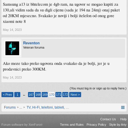
Samsung a13 iz bhtelecom je 4gb ram, na ugovor se mogao kupiti za
130,ali vidim sada da su digli cijenu (sada je 194 na 24mj) onaj paket
od 20KM mjesecno. Svakako je noviji i bolji itelefon od onog gore
xiaomi note 8
May 14, 2023
Reventon
Veteran foruma
Ako moze tako preko ugovora onda svakako da je bolji, jer je u
prodavnici preko 300KM.
May 14, 2023
(You must log in or sign up to reply here.)
< Prev
1
←
167
168
169
170
171
172
Next >
Forums
...
TV, Hi-Fi, telefoni, tableti, satovi, IoT oprema
Contact Us
Help
Forum software by XenForo
Terms and Rules
Privacy Policy
Style by Arty
®