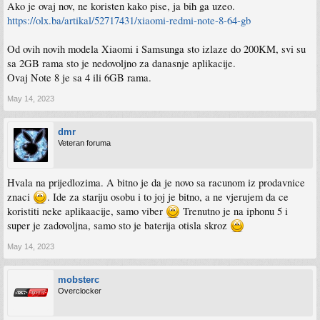
Ako je ovaj nov, ne koristen kako pise, ja bih ga uzeo.
https://olx.ba/artikal/52717431/xiaomi-redmi-note-8-64-gb
Od ovih novih modela Xiaomi i Samsunga sto izlaze do 200KM, svi su
sa 2GB rama sto je nedovoljno za danasnje aplikacije.
Ovaj Note 8 je sa 4 ili 6GB rama.
May 14, 2023
dmr
Veteran foruma
Hvala na prijedlozima. A bitno je da je novo sa racunom iz prodavnice
znaci
. Ide za stariju osobu i to joj je bitno, a ne vjerujem da ce
koristiti neke aplikaacije, samo viber
Trenutno je na iphonu 5 i
super je zadovoljna, samo sto je baterija otisla skroz
May 14, 2023
mobsterc
Overclocker