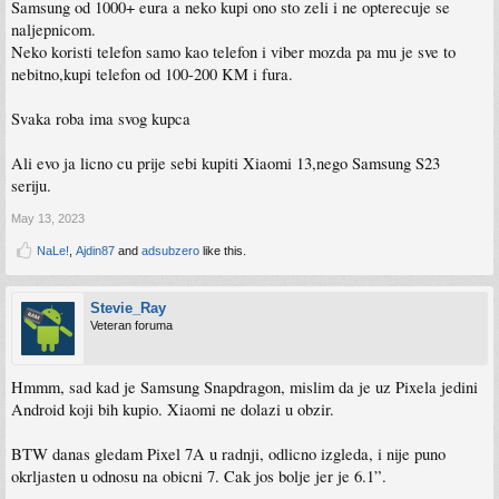
Samsung od 1000+ eura a neko kupi ono sto zeli i ne opterecuje se
naljepnicom.
Neko koristi telefon samo kao telefon i viber mozda pa mu je sve to
nebitno,kupi telefon od 100-200 KM i fura.
Svaka roba ima svog kupca
Ali evo ja licno cu prije sebi kupiti Xiaomi 13,nego Samsung S23
seriju.
May 13, 2023
NaLe!
,
Ajdin87
and
adsubzero
like this.
Stevie_Ray
Veteran foruma
Hmmm, sad kad je Samsung Snapdragon, mislim da je uz Pixela jedini
Android koji bih kupio. Xiaomi ne dolazi u obzir.
BTW danas gledam Pixel 7A u radnji, odlicno izgleda, i nije puno
okrljasten u odnosu na obicni 7. Cak jos bolje jer je 6.1”.