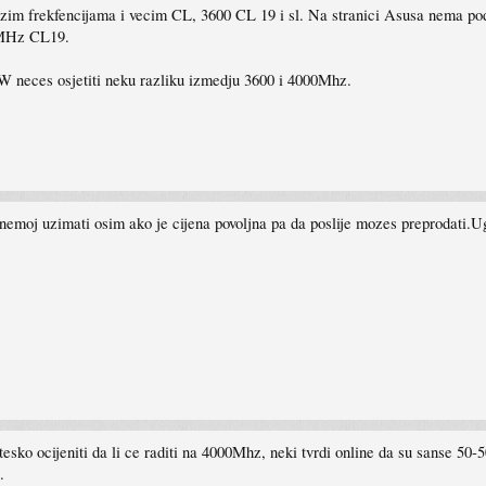
 na nizim frekfencijama i vecim CL, 3600 CL 19 i sl. Na stranici Asusa nema
0MHz CL19.
W neces osjetiti neku razliku izmedju 3600 i 4000Mhz.
emoj uzimati osim ako je cijena povoljna pa da poslije mozes preprodati.
esko ocijeniti da li ce raditi na 4000Mhz, neki tvrdi online da su sanse 5
.