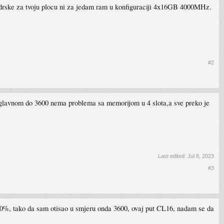
 podrske za tvoju plocu ni za jedam ram u konfiguraciji 4x16GB 4000MHz.
#2
Uglavnom do 3600 nema problema sa memorijom u 4 slota,a sve preko je
Last edited:
Jul 8, 2023
#3
0-50%, tako da sam otisao u smjeru onda 3600, ovaj put CL16, nadam se da