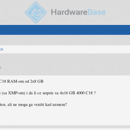
ice
3
.
hz C18 RAM-om od 2x8 GB
ki (sa XMP-om) i da li ce uopste sa 4x16 GB 4000 C18 ?
ten, ali ne mogu ga vratiti kad uzmem?