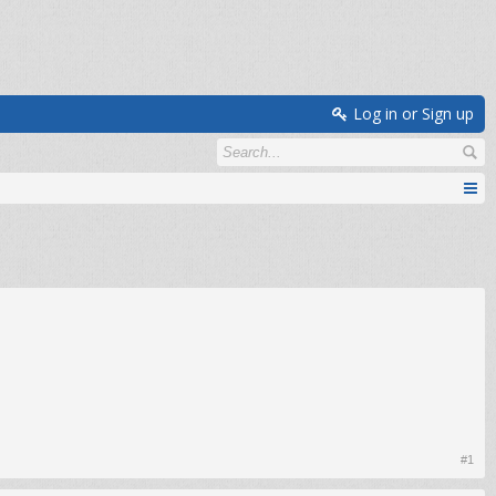
Log in or Sign up
#1