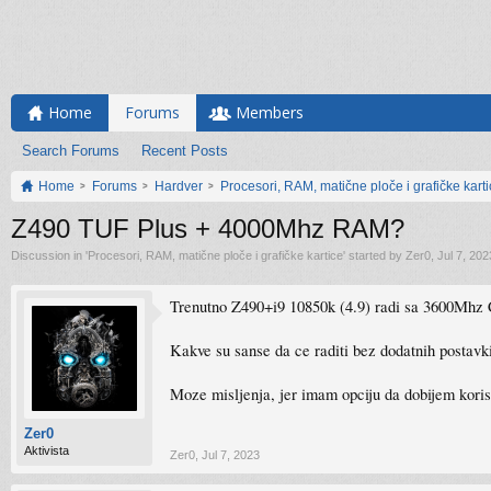
Home
Forums
Members
Search Forums
Recent Posts
Home
Forums
Hardver
Procesori, RAM, matične ploče i grafičke kart
Z490 TUF Plus + 4000Mhz RAM?
Discussion in '
Procesori, RAM, matične ploče i grafičke kartice
' started by
Zer0
,
Jul 7, 202
Trenutno Z490+i9 10850k (4.9) radi sa 3600M
Kakve su sanse da ce raditi bez dodatnih postav
Moze misljenja, jer imam opciju da dobijem koris
Zer0
Aktivista
Zer0
,
Jul 7, 2023