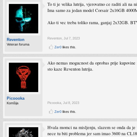
To ti je velika lutrija, vjerovatno ce raditi ali
Ima samo za jedan model Corsair 2x16GB 400
Ako ti vec treba toliko rama, ganjaj 2x32GB. BT
Reventon
,
Jul 7, 2023
Reventon
Veteran foruma
Zer0
likes this.
Ako nemas mogucnost da oprobas prije kupovine n
sto kaze Reventon lutrija.
Picoooka
Picoooka
,
Jul 8, 2023
Komšija
Zer0
likes this.
Hvala momci na misljenju, slazem se onda da je t
nece tu biti problema jer sam imao 3600 na CL18