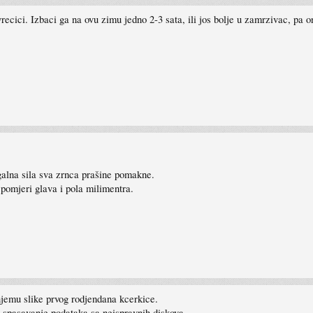
ecici. Izbaci ga na ovu zimu jedno 2-3 sata, ili jos bolje u zamrzivac, pa on
ugalna sila sva zrnca prašine pomakne.
 pomjeri glava i pola milimentra.
njemu slike prvog rodjendana kcerkice.
i spasavanje podataka sa neispravnih diskova.