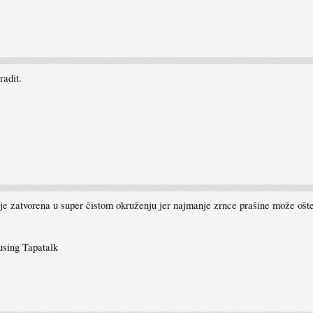
radit.
je zatvorena u super čistom okruženju jer najmanje zrnce prašine može oštet
ing Tapatalk