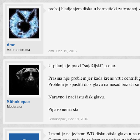
probaj hladjenjem diska u hermeticki zatvorenoj vr
dmr
Veteran foruma
dmr
,
Dec 19, 2016
U pitanju je pravi "sajdžijski" posao.
Prašina nije problem jer kada krene vrtit centrif
Problem je spustiti disk glavu na nosač bez da se
Naravno i naći istu disk glavu.
Stihoklepac
Moderator
Pipavo nema šta
Stihoklepac
,
Dec 19, 2016
I meni je na jednom WD disku otisla glava a na 
Cuvam ga u nadi da ce kroz par godina pojeftinit