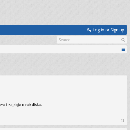
Log in or Sign up
va i zapinje o rub diska.
#1