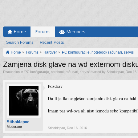
Home
Forums
Members
Search Forums
Recent Posts
Home
Forums
Hardver
PC konfiguracije, notebook računari, servis
Zamjena disk glave na wd externom disk
Discussion in '
PC konfiguracije, notebook računari, servis
' started by
Stihoklepac
,
Dec 16,
Pozdrav
Da li je iko uspješno zamjenio disk glavu na hdd
Imam par wd-ova ali nisu između sebe kompatibilni
Stihoklepac
Moderator
Stihoklepac
,
Dec 16, 2016