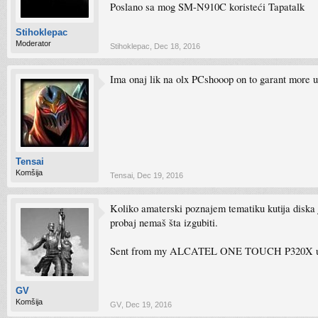
Poslano sa mog SM-N910C koristeći Tapatalk
Stihoklepac
Moderator
Stihoklepac
,
Dec 18, 2016
Ima onaj lik na olx PCshooop on to garant more u
Tensai
Komšija
Tensai
,
Dec 19, 2016
Koliko amaterski poznajem tematiku kutija diska 
probaj nemaš šta izgubiti.
Sent from my ALCATEL ONE TOUCH P320X us
GV
Komšija
GV
,
Dec 19, 2016