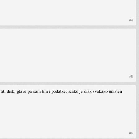
#4
#5
iti disk, glave pa sam tim i podatke. Kako je disk svakako uništen
#6