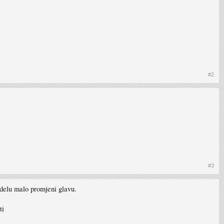
#2
#3
delu malo promjeni glavu.
ti