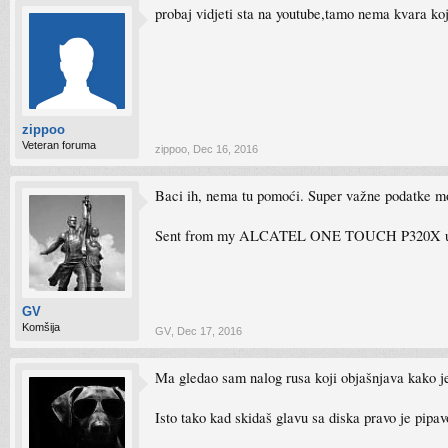
probaj vidjeti sta na youtube,tamo nema kvara ko
zippoo
Veteran foruma
zippoo
,
Dec 16, 2016
Baci ih, nema tu pomoći. Super važne podatke mo
Sent from my ALCATEL ONE TOUCH P320X us
GV
Komšija
GV
,
Dec 17, 2016
Ma gledao sam nalog rusa koji objašnjava kako j
Isto tako kad skidaš glavu sa diska pravo je pipav