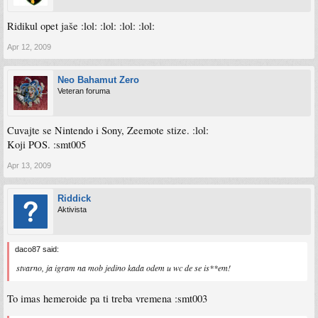
Ridikul opet jaše :lol: :lol: :lol: :lol:
Apr 12, 2009
Neo Bahamut Zero
Veteran foruma
Cuvajte se Nintendo i Sony, Zeemote stize. :lol:
Koji POS. :smt005
Apr 13, 2009
Riddick
Aktivista
daco87 said:
stvarno, ja igram na mob jedino kada odem u wc de se is**em!
To imas hemeroide pa ti treba vremena :smt003