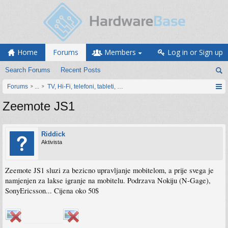
Home
Forums
Members
Log in or Sign up
Search Forums
Recent Posts
Forums
...
TV, Hi-Fi, telefoni, tableti, satovi, IoT oprema
Zeemote JS1
Riddick
Aktivista
Zeemote JS1 sluzi za bezicno upravljanje mobitelom, a prije svega je
namjenjen za lakse igranje na mobitelu. Podrzava Nokiju (N-Gage),
SonyEricsson... Cijena oko 50$
___________