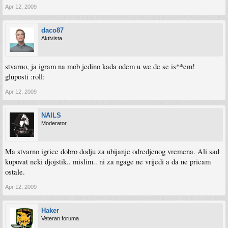
Apr 12, 2009
daco87
Aktivista
stvarno, ja igram na mob jedino kada odem u wc de se is**em!
gluposti :roll:
Apr 12, 2009
NAILS
Moderator
Ma stvarno igrice dobro dodju za ubijanje odredjenog vremena. Ali sad
kupovat neki djojstik.. mislim.. ni za ngage ne vrijedi a da ne pricam
ostale.
Apr 12, 2009
Haker
Veteran foruma