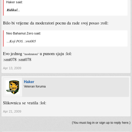
Haker said:
Ridikul
...
Bilo bi vrijeme da moderatori pocnu da rade svoj posao :roll:
Neo Bahamut Zero said:
...Koji POS. :smt005
Evo jednog
u punom sjaju :lol:
"moderatora"
:smt078 :smt078
Apr 13, 2009
Haker
Veteran foruma
Slikovnica se vratila :lol:
Apr 21, 2009
(You must log in or sign up to reply here.)