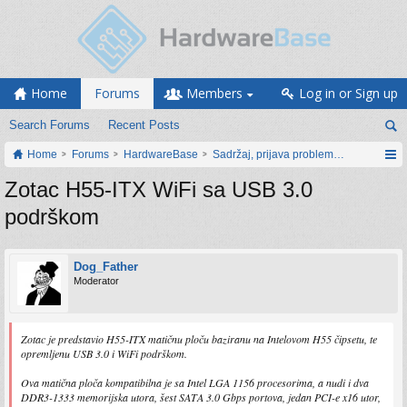
Home
Forums
Members
Log in or Sign up
Search Forums
Recent Posts
Home
Forums
HardwareBase
Sadržaj, prijava problema i prijedlozi
Zotac H55-ITX WiFi sa USB 3.0
podrškom
Dog_Father
Moderator
Zotac je predstavio H55-ITX matičnu ploču baziranu na Intelovom H55 čipsetu, te
opremljenu USB 3.0 i WiFi podrškom.
Ova matična ploča kompatibilna je sa Intel LGA 1156 procesorima, a nudi i dva
DDR3-1333 memorijska utora, šest SATA 3.0 Gbps portova, jedan PCI-e x16 utor,