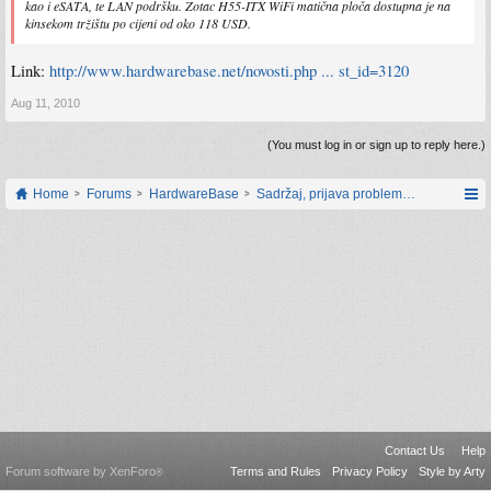
kao i eSATA, te LAN podršku. Zotac H55-ITX WiFi matična ploča dostupna je na
kinsekom tržištu po cijeni od oko 118 USD.
Link:
http://www.hardwarebase.net/novosti.php ... st_id=3120
Aug 11, 2010
(You must log in or sign up to reply here.)
Home
Forums
HardwareBase
Sadržaj, prijava problema i prijedlozi
Contact Us
Help
Forum software by XenForo
Terms and Rules
Privacy Policy
Style by Arty
®