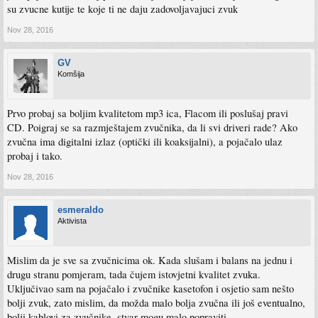
su zvucne kutije te koje ti ne daju zadovoljavajuci zvuk
Nov 28, 2016
GV
Komšija
Prvo probaj sa boljim kvalitetom mp3 ica, Flacom ili poslušaj pravi
CD. Poigraj se sa razmještajem zvučnika, da li svi driveri rade? Ako
zvučna ima digitalni izlaz (optički ili koaksijalni), a pojačalo ulaz
probaj i tako.
Nov 28, 2016
esmeraldo
Aktivista
Mislim da je sve sa zvučnicima ok. Kada slušam i balans na jednu i
drugu stranu pomjeram, tada čujem istovjetni kvalitet zvuka.
Uključivao sam na pojačalo i zvučnike kasetofon i osjetio sam nešto
bolji zvuk, zato mislim, da možda malo bolja zvučna ili još eventualno,
bolji kablovi za zvučnike, stvar mogu malo popraviti