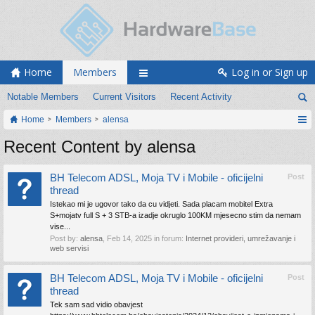
Home
Members
Log in or Sign up
Notable Members
Current Visitors
Recent Activity
Home
Members
alensa
Recent Content by alensa
BH Telecom ADSL, Moja TV i Mobile - oficijelni
Post
thread
Istekao mi je ugovor tako da cu vidjeti. Sada placam mobitel Extra
S+mojatv full S + 3 STB-a izadje okruglo 100KM mjesecno stim da nemam
vise...
Post by:
alensa
,
Feb 14, 2025
in forum:
Internet provideri, umrežavanje i
web servisi
BH Telecom ADSL, Moja TV i Mobile - oficijelni
Post
thread
Tek sam sad vidio obavjest