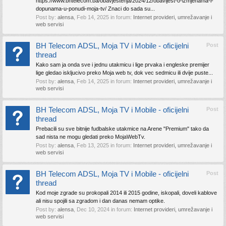
https://www.bhtelecom.ba/obavjestenja/2024/12/obavijest-o-izmjenama-i-
dopunama-u-ponudi-moja-tv/ Znaci do sada su...
Post by:
alensa
,
Feb 14, 2025
in forum:
Internet provideri, umrežavanje i
web servisi
BH Telecom ADSL, Moja TV i Mobile - oficijelni
Post
thread
Kako sam ja onda sve i jednu utakmicu i lige prvaka i engleske premijer
lige gledao iskljucivo preko Moja web tv, dok vec sedmicu ili dvije puste...
Post by:
alensa
,
Feb 14, 2025
in forum:
Internet provideri, umrežavanje i
web servisi
BH Telecom ADSL, Moja TV i Mobile - oficijelni
Post
thread
Prebacili su sve bitnije fudbalske utakmice na Arene "Premium" tako da
sad nista ne mogu gledati preko MojaWebTv.
Post by:
alensa
,
Feb 13, 2025
in forum:
Internet provideri, umrežavanje i
web servisi
BH Telecom ADSL, Moja TV i Mobile - oficijelni
Post
thread
Kod moje zgrade su prokopali 2014 ili 2015 godine, iskopali, doveli kablove
ali nisu spojili sa zgradom i dan danas nemam optike.
Post by:
alensa
,
Dec 10, 2024
in forum:
Internet provideri, umrežavanje i
web servisi