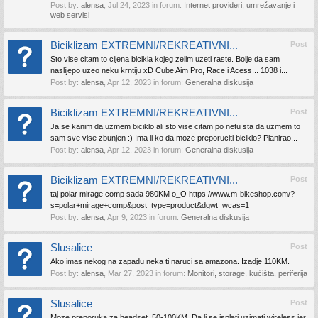
Post by:
alensa
,
Jul 24, 2023
in forum:
Internet provideri, umrežavanje i
web servisi
Biciklizam EXTREMNI/REKREATIVNI...
Post
Sto vise citam to cijena bicikla kojeg zelim uzeti raste. Bolje da sam
naslijepo uzeo neku krntiju xD Cube Aim Pro, Race i Acess... 1038 i...
Post by:
alensa
,
Apr 12, 2023
in forum:
Generalna diskusija
Biciklizam EXTREMNI/REKREATIVNI...
Post
Ja se kanim da uzmem biciklo ali sto vise citam po netu sta da uzmem to
sam sve vise zbunjen :) Ima li ko da moze preporuciti biciklo? Planirao...
Post by:
alensa
,
Apr 12, 2023
in forum:
Generalna diskusija
Biciklizam EXTREMNI/REKREATIVNI...
Post
taj polar mirage comp sada 980KM o_O https://www.m-bikeshop.com/?
s=polar+mirage+comp&post_type=product&dgwt_wcas=1
Post by:
alensa
,
Apr 9, 2023
in forum:
Generalna diskusija
Slusalice
Post
Ako imas nekog na zapadu neka ti naruci sa amazona. Izadje 110KM.
Post by:
alensa
,
Mar 27, 2023
in forum:
Monitori, storage, kućišta, periferija
Slusalice
Post
Moze preporuka za headset, 50-100KM. Da li se isplati uzimati wireless jer