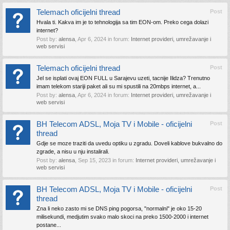
Telemach oficijelni thread
Post
Hvala ti. Kakva im je to tehnologija sa tim EON-om. Preko cega dolazi
internet?
Post by:
alensa
,
Apr 6, 2024
in forum:
Internet provideri, umrežavanje i
web servisi
Telemach oficijelni thread
Post
Jel se isplati ovaj EON FULL u Sarajevu uzeti, tacnije Ilidza? Trenutno
imam telekom stariji paket ali su mi spustili na 20mbps internet, a...
Post by:
alensa
,
Apr 6, 2024
in forum:
Internet provideri, umrežavanje i
web servisi
BH Telecom ADSL, Moja TV i Mobile - oficijelni
Post
thread
Gdje se moze traziti da uvedu optiku u zgradu. Doveli kablove bukvalno do
zgrade, a nisu u nju instalirali.
Post by:
alensa
,
Sep 15, 2023
in forum:
Internet provideri, umrežavanje i
web servisi
BH Telecom ADSL, Moja TV i Mobile - oficijelni
Post
thread
Zna li neko zasto mi se DNS ping pogorsa, "normalni" je oko 15-20
milisekundi, medjutim svako malo skoci na preko 1500-2000 i internet
postane...