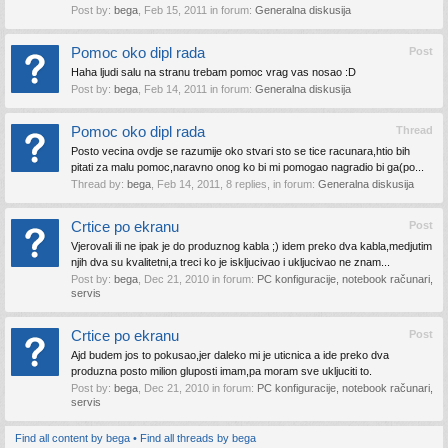
Post by:
bega
,
Feb 15, 2011
in forum:
Generalna diskusija
Pomoc oko dipl rada
Post
Haha ljudi salu na stranu trebam pomoc vrag vas nosao :D
Post by:
bega
,
Feb 14, 2011
in forum:
Generalna diskusija
Pomoc oko dipl rada
Thread
Posto vecina ovdje se razumije oko stvari sto se tice racunara,htio bih
pitati za malu pomoc,naravno onog ko bi mi pomogao nagradio bi ga(po...
Thread by:
bega
,
Feb 14, 2011
, 8 replies, in forum:
Generalna diskusija
Crtice po ekranu
Post
Vjerovali ili ne ipak je do produznog kabla ;) idem preko dva kabla,medjutim
njih dva su kvalitetni,a treci ko je iskljucivao i ukljucivao ne znam...
Post by:
bega
,
Dec 21, 2010
in forum:
PC konfiguracije, notebook računari,
servis
Crtice po ekranu
Post
Ajd budem jos to pokusao,jer daleko mi je uticnica a ide preko dva
produzna posto milion gluposti imam,pa moram sve ukljuciti to.
Post by:
bega
,
Dec 21, 2010
in forum:
PC konfiguracije, notebook računari,
servis
Find all content by bega
Find all threads by bega