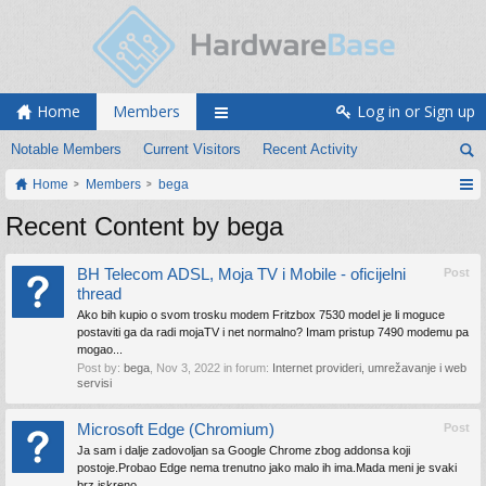
Home
Members
Log in or Sign up
Notable Members
Current Visitors
Recent Activity
Home
Members
bega
Recent Content by bega
BH Telecom ADSL, Moja TV i Mobile - oficijelni
Post
thread
Ako bih kupio o svom trosku modem Fritzbox 7530 model je li moguce
postaviti ga da radi mojaTV i net normalno? Imam pristup 7490 modemu pa
mogao...
Post by:
bega
,
Nov 3, 2022
in forum:
Internet provideri, umrežavanje i web
servisi
Microsoft Edge (Chromium)
Post
Ja sam i dalje zadovoljan sa Google Chrome zbog addonsa koji
postoje.Probao Edge nema trenutno jako malo ih ima.Mada meni je svaki
brz iskreno....