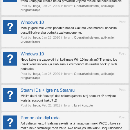
treba komp pali i radi a ne da provodim vrijeme misleci se hoce li sad dici...
Post by:
bega
,
Jan 28, 2020
in forum:
Operativni sistemi, aplikacije i
programiranje
Windows 10
Post
Meni je gore sve vratiti podatke nazad.Cak sto vise moracu da vidim
postoji li driverska podrska za komponente.
Post by:
bega
,
Jan 28, 2020
in forum:
Operativni sistemi, aplikacije i
programiranje
Windows 10
Post
Nego kako ste zadovoljni vi koji imate Win 10 instaliran? Trenutno jos
uvijek koristim Win 7,a slab sam s vremenom da uradim backup svih
podataka...
Post by:
bega
,
Jan 28, 2020
in forum:
Operativni sistemi, aplikacije i
programiranje
Steam IDs + igre na Steamu
Post
Mislim da bi bilo "sevap" dati nekom gameru tvoj account :P covjece
koristis account ikako? :D
Post by:
bega
,
Feb 21, 2011
in forum:
Igre i konzole
Pomoc oko dipl rada
Post
Ajd vidjecu nesto.Hvala na savjetima ;) nasao sam neki WiCE u koje se
moze neke simulacije raditi za to. Ako neko jos ima kakvu ideju slobodno...