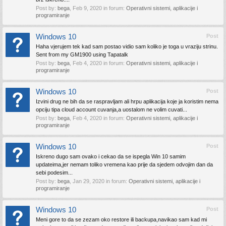
Post by:
bega
,
Feb 9, 2020
in forum:
Operativni sistemi, aplikacije i
programiranje
Windows 10
Post
Haha vjerujem tek kad sam postao vidio sam koliko je toga u vraziju strinu.
Sent from my GM1900 using Tapatalk
Post by:
bega
,
Feb 4, 2020
in forum:
Operativni sistemi, aplikacije i
programiranje
Windows 10
Post
Izvini drug ne bih da se raspravljam ali hrpu aplikacija koje ja koristim nema
opciju tipa cloud account cuvanja,a uostalom ne volim cuvati...
Post by:
bega
,
Feb 4, 2020
in forum:
Operativni sistemi, aplikacije i
programiranje
Windows 10
Post
Iskreno dugo sam ovako i cekao da se ispegla Win 10 samim
updateima,jer nemam toliko vremena kao prije da sjedem odvojim dan da
sebi podesim...
Post by:
bega
,
Jan 29, 2020
in forum:
Operativni sistemi, aplikacije i
programiranje
Windows 10
Post
Meni gore to da se zezam oko restore ili backupa,navikao sam kad mi