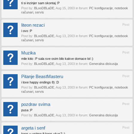
ti si inzinjer sam skontaj :P
Post by:
BLooDBLaDE
,
Aug 15, 2003
in forum:
PC konfiguracije, notebook
računari, servis
liteon rezaci
Post
i ovo :P
Post by:
BLooDBLaDE
,
Aug 13, 2003
in forum:
PC konfiguracije, notebook
računari, servis
Muzika
Post
mile kitic :P sala sve osim bilo kakve domace lol :)
Post by:
BLooDBLaDE
,
Aug 13, 2003
in forum:
Generalna diskusija
Pitanje BeastMasteru
Post
i love happy endings 8) :D
Post by:
BLooDBLaDE
,
Aug 13, 2003
in forum:
PC konfiguracije, notebook
računari, servis
pozdrav svima
Post
pusa :P
Post by:
BLooDBLaDE
,
Aug 13, 2003
in forum:
Generalna diskusija
argeta i senf
Post
haos u ustima ili haos ukus? :)