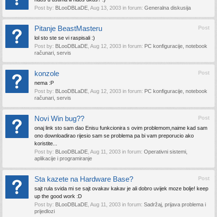
Post by:
BLooDBLaDE
,
Aug 13, 2003
in forum:
Generalna diskusija
Pitanje BeastMasteru
Post
lol sto ste se vi raspisali :)
Post by:
BLooDBLaDE
,
Aug 12, 2003
in forum:
PC konfiguracije, notebook
računari, servis
konzole
Post
nema :P
Post by:
BLooDBLaDE
,
Aug 12, 2003
in forum:
PC konfiguracije, notebook
računari, servis
Novi Win bug??
Post
onaj link sto sam dao Enisu funkcionira s ovim problemom,naime kad sam
ono downloadirao rijesio sam se problema pa bi vam preporucio ako
koristite...
Post by:
BLooDBLaDE
,
Aug 11, 2003
in forum:
Operativni sistemi,
aplikacije i programiranje
Sta kazete na Hardware Base?
Post
sajt rula svida mi se sajt ovakav kakav je ali dobro uvijek moze bolje! keep
up the good work :D
Post by:
BLooDBLaDE
,
Aug 11, 2003
in forum:
Sadržaj, prijava problema i
prijedlozi