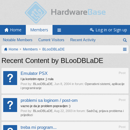
Home
Members
Log in or Sign up
Notable Members
Current Visitors
Recent Activity
Home
Members
BLooDBLaDE
Recent Content by BLooDBLaDE
Emulator PSX
Post
I ja koristim epsx ;) rula
Post by:
BLooDBLaDE
,
Jun 8, 2004
in forum:
Operativni sistemi, aplikacije
i programiranje
problemi sa loginom / post-om
Post
vazno je da je problem popravljen :)
Post by:
BLooDBLaDE
,
Aug 22, 2003
in forum:
Sadržaj, prijava problema i
prijedlozi
treba mi program...
Post