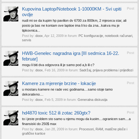
Kupovina Laptop/Notebook 1-10000KM - Svi upiti
Post
ovdje
nudi mi se da kupim hp pavilion dv 6700 za 800km, 2 mjeseca star, ali
posto ja bas ne kontam ove laptioe ima li ko da zna...kakva mu je
tipkovnica...
Post by:
doox
,
Apr 12, 2009
in forum:
PC konfiguracije, notebook računari,
servis
HWB-Genelec nagradna igra [III sedmica 16-22.
Post
februar]
mogu li biti dva odgovora ili je samo pod a,b ili c?
Post by:
doox
,
Feb 16, 2009
in forum:
Sadržaj, prijava problema i prijedlozi
Kamere za mjerenje brzine - lokacije
Post
u mostaru kamere ne rade vec godinama....samo stoje tamo
dekorativno....
Post by:
doox
,
Feb 5, 2009
in forum:
Generalna diskusija
hd4870 toxic 512 ili zotac 260gtx?
Post
to i jeste problem sto samo u njemu mogu da kuoim....ogranicen sam....a
finansiski do 250$ max
Post by:
doox
,
Jan 28, 2009
in forum:
Procesori, RAM, matične ploče i
grafičke kartice