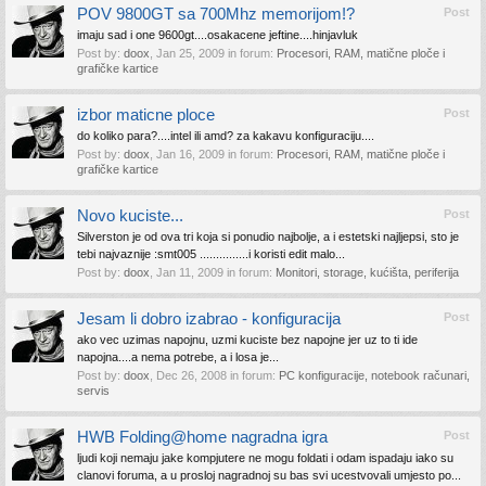
POV 9800GT sa 700Mhz memorijom!?
Post
imaju sad i one 9600gt....osakacene jeftine....hinjavluk
Post by:
doox
,
Jan 25, 2009
in forum:
Procesori, RAM, matične ploče i
grafičke kartice
izbor maticne ploce
Post
do koliko para?....intel ili amd? za kakavu konfiguraciju....
Post by:
doox
,
Jan 16, 2009
in forum:
Procesori, RAM, matične ploče i
grafičke kartice
Novo kuciste...
Post
Silverston je od ova tri koja si ponudio najbolje, a i estetski najljepsi, sto je
tebi najvaznije :smt005 ...............i koristi edit malo...
Post by:
doox
,
Jan 11, 2009
in forum:
Monitori, storage, kućišta, periferija
Jesam li dobro izabrao - konfiguracija
Post
ako vec uzimas napojnu, uzmi kuciste bez napojne jer uz to ti ide
napojna....a nema potrebe, a i losa je...
Post by:
doox
,
Dec 26, 2008
in forum:
PC konfiguracije, notebook računari,
servis
HWB Folding@home nagradna igra
Post
ljudi koji nemaju jake kompjutere ne mogu foldati i odam ispadaju iako su
clanovi foruma, a u prosloj nagradnoj su bas svi ucestvovali umjesto po...