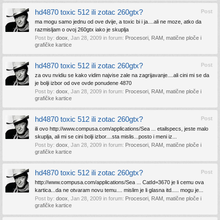
hd4870 toxic 512 ili zotac 260gtx?
Post
ma mogu samo jednu od ove dvije, a toxic bi i ja....ali ne moze, atko da
razmisljam o ovoj 260gtx iako je skuplja
Post by:
doox
,
Jan 28, 2009
in forum:
Procesori, RAM, matične ploče i
grafičke kartice
hd4870 toxic 512 ili zotac 260gtx?
Post
za ovu nvidiu se kako vidim najvise zale na zagrijavanje....ali cini mi se da
je bolji izbor od ove ovde ponudene 4870
Post by:
doox
,
Jan 28, 2009
in forum:
Procesori, RAM, matične ploče i
grafičke kartice
hd4870 toxic 512 ili zotac 260gtx?
Post
ili ovo http://www.compusa.com/applications/Sea ... etailspecs, jeste malo
skuplja, ali mi se cini bolji izbor....sta mislis...posto i meni iz...
Post by:
doox
,
Jan 28, 2009
in forum:
Procesori, RAM, matične ploče i
grafičke kartice
hd4870 toxic 512 ili zotac 260gtx?
Post
http://www.compusa.com/applications/Sea ... CatId=3670 je li cemu ova
kartica...da ne otvaram novu temu.... mislim je li glasna itd..... mogu je...
Post by:
doox
,
Jan 28, 2009
in forum:
Procesori, RAM, matične ploče i
grafičke kartice