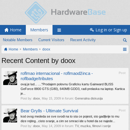
Home
Members
Log in or Sign up
Notable Members
Current Visitors
Recent Activity
Home
Members
doox
Recent Content by doox
roflmao internacional - roflmaodžinca -
Post
roflbadge/tributes
ovaj je lud... ...."Prodajem polovnu Graficku kartu Gainward BLISS
GeForce 8800 GTS (G80), 640MB GDD3, radi prelaska na laptop. Kartica
je...
Post by:
doox
,
May 15, 2009
in forum:
Generalna diskusija
Bear Grylls - Ultimate Survival
Post
kod ovog mededa se sve svodi na to sta ce pojesti, sto gadljivije to mu
dize rejting...cisto sranje, a cim se smraci ide u hotel da se najede...
Post by:
doox
,
May 14, 2009
in forum:
TV, muzika, filmovi i serije