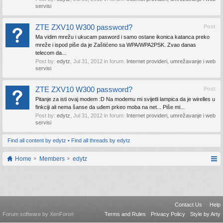
servisi
ZTE ZXV10 W300 password?
Post
Ma vidim mrežu i ukucam pasword i samo ostane ikonica katanca preko
mreže i ispod piše da je Zaštićeno sa WPA/WPA2PSK. Zvao danas
telecom da...
Post by:
edytz
,
Jul 31, 2012
in forum:
Internet provideri, umrežavanje i web
servisi
ZTE ZXV10 W300 password?
Post
Pitanje za isti ovaj modem :D Na modemu mi svijetli lampica da je wirelles u
finkciji ali nema šanse da uđem prkeo moba na net... Piše mi...
Post by:
edytz
,
Jul 31, 2012
in forum:
Internet provideri, umrežavanje i web
servisi
Find all content by edytz
Find all threads by edytz
Home
Members
edytz
Contact Us
Help
Forum software by XenForo
Terms and Rules
Privacy Policy
Style by Arty
®