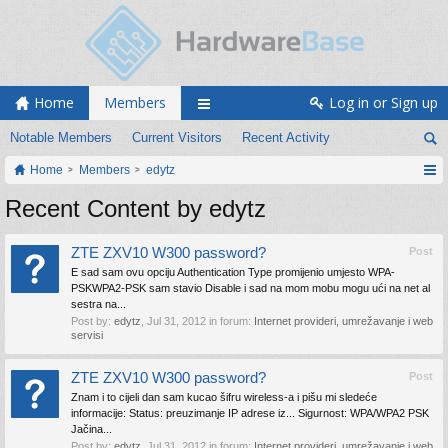
Home
Members
Log in or Sign up
Notable Members
Current Visitors
Recent Activity
Home
Members
edytz
Recent Content by edytz
ZTE ZXV10 W300 password?
Post
E sad sam ovu opciju Authentication Type promijenio umjesto WPA-
PSKWPA2-PSK sam stavio Disable i sad na mom mobu mogu ući na net al
sestra na...
Post by:
edytz
,
Jul 31, 2012
in forum:
Internet provideri, umrežavanje i web
servisi
ZTE ZXV10 W300 password?
Post
Znam i to cijeli dan sam kucao šifru wireless-a i pišu mi sledeće
informacije: Status: preuzimanje IP adrese iz... Sigurnost: WPA/WPA2 PSK
Jačina...
Post by:
edytz
,
Jul 31, 2012
in forum:
Internet provideri, umrežavanje i web