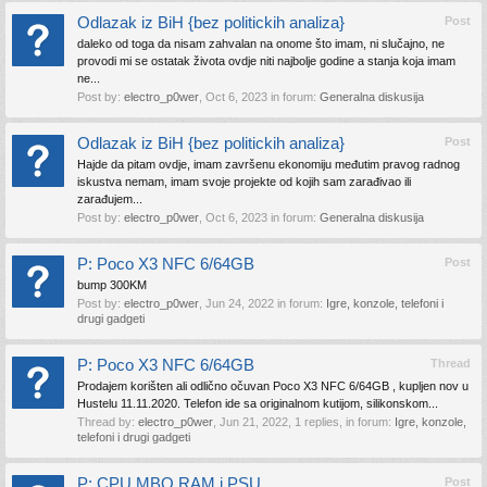
Odlazak iz BiH {bez politickih analiza}
Post
daleko od toga da nisam zahvalan na onome što imam, ni slučajno, ne
provodi mi se ostatak života ovdje niti najbolje godine a stanja koja imam
ne...
Post by:
electro_p0wer
,
Oct 6, 2023
in forum:
Generalna diskusija
Odlazak iz BiH {bez politickih analiza}
Post
Hajde da pitam ovdje, imam završenu ekonomiju međutim pravog radnog
iskustva nemam, imam svoje projekte od kojih sam zarađivao ili
zarađujem...
Post by:
electro_p0wer
,
Oct 6, 2023
in forum:
Generalna diskusija
P: Poco X3 NFC 6/64GB
Post
bump 300KM
Post by:
electro_p0wer
,
Jun 24, 2022
in forum:
Igre, konzole, telefoni i
drugi gadgeti
P: Poco X3 NFC 6/64GB
Thread
Prodajem korišten ali odlično očuvan Poco X3 NFC 6/64GB , kupljen nov u
Hustelu 11.11.2020. Telefon ide sa originalnom kutijom, silikonskom...
Thread by:
electro_p0wer
,
Jun 21, 2022
, 1 replies, in forum:
Igre, konzole,
telefoni i drugi gadgeti
P: CPU,MBO,RAM i PSU
Post