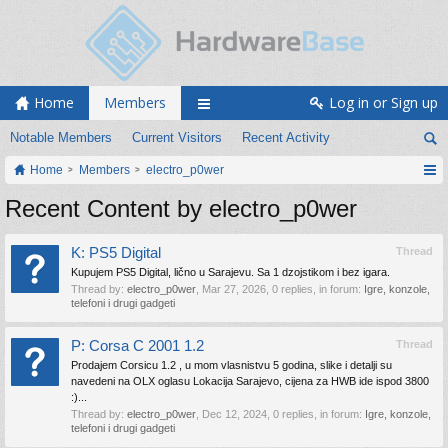
Home
Members
Log in or Sign up
Notable Members
Current Visitors
Recent Activity
Home
Members
electro_p0wer
Recent Content by electro_p0wer
K: PS5 Digital
Thread
Kupujem PS5 Digital, lično u Sarajevu. Sa 1 dzojstikom i bez igara.
Thread by:
electro_p0wer
,
Mar 27, 2026
, 0 replies, in forum:
Igre, konzole,
telefoni i drugi gadgeti
P: Corsa C 2001 1.2
Thread
Prodajem Corsicu 1.2 , u mom vlasnistvu 5 godina, slike i detalji su
navedeni na OLX oglasu Lokacija Sarajevo, cijena za HWB ide ispod 3800
:)...
Thread by:
electro_p0wer
,
Dec 12, 2024
, 0 replies, in forum:
Igre, konzole,
telefoni i drugi gadgeti