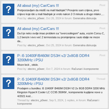
All about (my) Car/Cars !!!
Post
Pretpostavljam da misliš na mali hladnjak? Provjerio sam crijeva, prvo
crijevo koje ide u mali hladnjak je vrelo nakon 2-3 minute a drugo mlako ,...
Post by:
electro_p0wer
,
Oct 26, 2024
in forum:
Generalna diskusija
All about (my) Car/Cars !!!
Post
Da li je neko ovdje imao problem sa "overcoolingom" auta, vozim Corsu C,
1.2 benzin i evo već 2 termostata su promjenjena i auto idalje ne moze
da...
Post by:
electro_p0wer
,
Oct 25, 2024
in forum:
Generalna diskusija
P: i5 10400F/B460M DS3H v2/ 2x8GB DDR4
Post
3200MHz i PSU
Moze lock , otislo.
Post by:
electro_p0wer
,
Oct 7, 2024
in forum:
Računari i komponente
P: i5 10400F/B460M DS3H v2/ 2x8GB DDR4
Thread
3200MHz i PSU
Prodajem u bundleu: i5 10400F B460M DS3H V2 2x 8GB DDR4 3200 MHz
Kingston HyperX Cooler LC CC95 350KM , komponente kupljene nove u
4/2021 kod...
Thread by:
electro_p0wer
,
Sep 5, 2024
, 1 replies, in forum:
Računari i
komponente