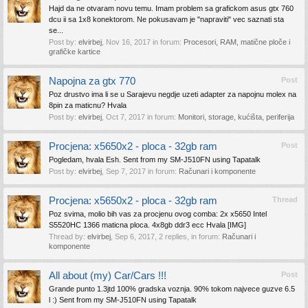
Hajd da ne otvaram novu temu. Imam problem sa grafickom asus gtx 760
dcu ii sa 1x8 konektorom. Ne pokusavam je "napraviti" vec saznati sta
se...
Post by:
elvirbej
,
Nov 16, 2017
in forum:
Procesori, RAM, matične ploče i
grafičke kartice
Napojna za gtx 770
Post
Poz drustvo ima li se u Sarajevu negdje uzeti adapter za napojnu molex na
8pin za maticnu? Hvala
Post by:
elvirbej
,
Oct 7, 2017
in forum:
Monitori, storage, kućišta, periferija
Procjena: x5650x2 - ploca - 32gb ram
Post
Pogledam, hvala Esh. Sent from my SM-J510FN using Tapatalk
Post by:
elvirbej
,
Sep 7, 2017
in forum:
Računari i komponente
Procjena: x5650x2 - ploca - 32gb ram
Thread
Poz svima, molio bih vas za procjenu ovog comba: 2x x5650 Intel
S5520HC 1366 maticna ploca. 4x8gb ddr3 ecc Hvala [IMG]
Thread by:
elvirbej
,
Sep 6, 2017
, 2 replies, in forum:
Računari i
komponente
All about (my) Car/Cars !!!
Post
Grande punto 1.3jtd 100% gradska voznja. 90% tokom najvece guzve 6.5
l :) Sent from my SM-J510FN using Tapatalk