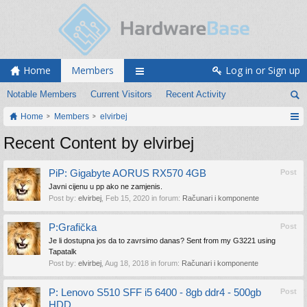
Home
Members
Log in or Sign up
Notable Members
Current Visitors
Recent Activity
Home
Members
elvirbej
Recent Content by elvirbej
PiP: Gigabyte AORUS RX570 4GB
Post
Javni cijenu u pp ako ne zamjenis.
Post by:
elvirbej
,
Feb 15, 2020
in forum:
Računari i komponente
P:Grafička
Post
Je li dostupna jos da to zavrsimo danas? Sent from my G3221 using
Tapatalk
Post by:
elvirbej
,
Aug 18, 2018
in forum:
Računari i komponente
P: Lenovo S510 SFF i5 6400 - 8gb ddr4 - 500gb
Post
HDD