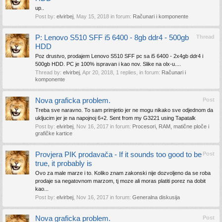
up..
Post by:
elvirbej
,
May 15, 2018
in forum:
Računari i komponente
P: Lenovo S510 SFF i5 6400 - 8gb ddr4 - 500gb
Thread
HDD
Poz drustvo, prodajem Lenovo S510 SFF pc sa i5 6400 - 2x4gb ddr4 i
500gb HDD. PC je 100% ispravan i kao nov. Slike na olx-u....
Thread by:
elvirbej
,
Apr 20, 2018
, 1 replies, in forum:
Računari i
komponente
Nova graficka problem.
Post
Treba sve naravno. To sam primjetio jer ne mogu nikako sve odjednom da
ukljucim jer je na napojnoj 6+2. Sent from my G3221 using Tapatalk
Post by:
elvirbej
,
Nov 16, 2017
in forum:
Procesori, RAM, matične ploče i
grafičke kartice
Provjera PIK prodavača - If it sounds too good to be
Post
true, it probably is
Ovo za male marze i to. Koliko znam zakonski nije dozvoljeno da se roba
prodaje sa negatovnom marzom, tj moze ali moras platiti porez na dobit
kao...
Post by:
elvirbej
,
Nov 16, 2017
in forum:
Generalna diskusija
Nova graficka problem.
Post