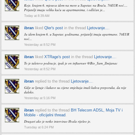
Koje, krajem 6. mjeseca idem na more u Supetar, na Braču, 70EUR noć....
Prijatelji imaju veliku kuću sa apartmanima, i odličan je...
Today at 8:39 AM
ibran
liked
Qler's post
in the thread
Ljetovanje...
.
Ja idem krajem 6. u Supetar, godinama, prijatelji imaju apartmane. 70EUR
noć...
Yesterday at 8:52 PM
ibran
liked
XTRage's post
in the thread
Ljetovanje...
.
To je taletovo podrucje, ipak je on influenser @Bio_Sam_Zmijanac
Yesterday at 8:52 PM
ibran
replied to the thread
Ljetovanje...
.
Gdje se ljetuje i kakave su cijene smještaja imali kakva preporuka, da nije
daleko.
Yesterday at 5:16 PM
ibran
replied to the thread
BH Telecom ADSL, Moja TV i
Mobile - oficijelni thread
.
Drugari ako je netko intervirao Hvala riješeo je.
Tuesday at 6:24 PM