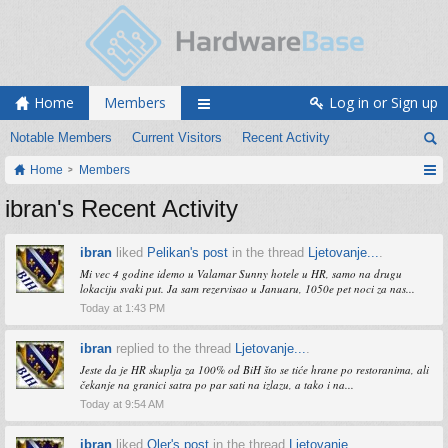
Home
Members
Log in or Sign up
Notable Members
Current Visitors
Recent Activity
Home
Members
ibran's Recent Activity
ibran
liked
Pelikan's post
in the thread
Ljetovanje...
.
Mi vec 4 godine idemo u Valamar Sunny hotele u HR, samo na drugu
lokaciju svaki put. Ja sam rezervisao u Januaru, 1050e pet noci za nas...
Today at 1:43 PM
ibran
replied to the thread
Ljetovanje...
.
Jeste da je HR skuplja za 100% od BiH što se tiće hrane po restoranima, ali
čekanje na granici satra po par sati na izlazu, a tako i na...
Today at 9:54 AM
ibran
liked
Qler's post
in the thread
Ljetovanje...
.