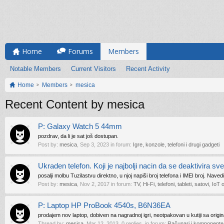
Home
Forums
Members
Notable Members
Current Visitors
Recent Activity
Home
Members
mesica
Recent Content by mesica
P: Galaxy Watch 5 44mm
pozdrav, da li je sat još dostupan.
Post by:
mesica
,
Sep 3, 2023
in forum:
Igre, konzole, telefoni i drugi gadgeti
Ukraden telefon. Koji je najbolji nacin da se deaktivira s
posalji molbu Tuzilastvu direktno, u njoj napiši broj telefona i IMEI broj. Naved
Post by:
mesica
,
Nov 2, 2017
in forum:
TV, Hi-Fi, telefoni, tableti, satovi, Io
P: Laptop HP ProBook 4540s, B6N36EA
prodajem nov laptop, dobiven na nagradnoj igri, neotpakovan u kutiji sa origi
Thread by:
mesica
,
Mar 12, 2013
, 0 replies, in forum:
Računari i komponente