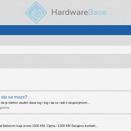
ve sto se moze?
i da je telefon otuđen dana tog i tog i da se radi o skupocjenom...
T oprema
nal fakturom koja iznosi 1500 KM. Cijena : 1300 KM Sarajevo kontakt...