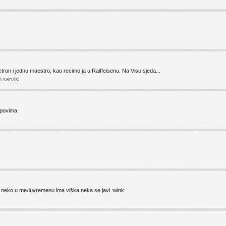
ctron i jednu maestro, kao recimo ja u Raiffeisenu. Na Visu sjeda...
 servisi
opovima.
 neko u međuvremenu ima viška neka se javi :wink: