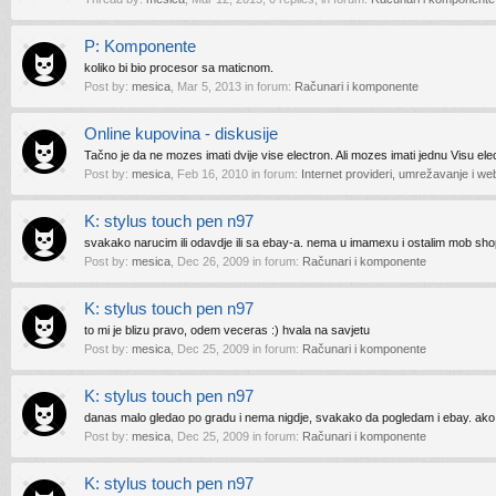
P: Komponente
koliko bi bio procesor sa maticnom.
Post by:
mesica
,
Mar 5, 2013
in forum:
Računari i komponente
Online kupovina - diskusije
Tačno je da ne mozes imati dvije vise electron. Ali mozes imati jednu Visu ele
Post by:
mesica
,
Feb 16, 2010
in forum:
Internet provideri, umrežavanje i web
K: stylus touch pen n97
svakako narucim ili odavdje ili sa ebay-a. nema u imamexu i ostalim mob sh
Post by:
mesica
,
Dec 26, 2009
in forum:
Računari i komponente
K: stylus touch pen n97
to mi je blizu pravo, odem veceras :) hvala na savjetu
Post by:
mesica
,
Dec 25, 2009
in forum:
Računari i komponente
K: stylus touch pen n97
danas malo gledao po gradu i nema nigdje, svakako da pogledam i ebay. ako
Post by:
mesica
,
Dec 25, 2009
in forum:
Računari i komponente
K: stylus touch pen n97