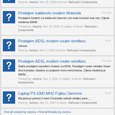
Post by:
mestra
,
Nov 15, 2010
in forum:
Računari i komponente
Prodajem kablovski modem Motorola
Thread
Prodajem modem za kablovski internet vrlo malo koristen kao nov. Cijena
modema 60KM...
Thread by:
mestra
,
Nov 10, 2010
, 0 replies, in forum:
Računari i
komponente
Prodajem ADSL modem-router-wirelless
Post
refresh
Post by:
mestra
,
Nov 3, 2010
in forum:
Računari i komponente
Prodajem ADSL modem-router-wirelless
Thread
Dakle prodajem navedeni modem za ADSL Paradigm-router-wirelles Imam
dva komada i obadva su potpuno nova nekoristena. Cijena modema je
60KM....
Thread by:
mestra
,
Nov 2, 2010
, 5 replies, in forum:
Računari i
komponente
Laptop P3-1000 MHZ Fujitsu Siemens
Post
Ma jasta je ponesi ti meni 3 komada odmah dobijes pare.....
Post by:
mestra
,
Mar 21, 2007
in forum:
Računari i komponente
Find all content by mestra
Find all threads by mestra