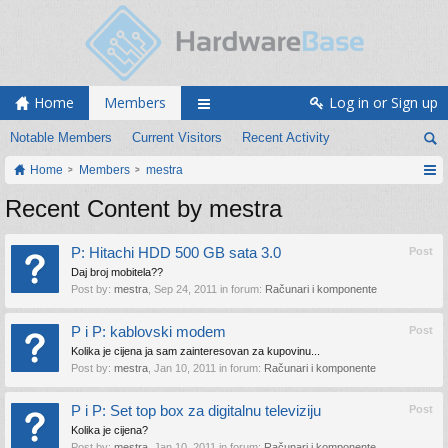
Home
Members
Log in or Sign up
Notable Members
Current Visitors
Recent Activity
Home
Members
mestra
Recent Content by mestra
P: Hitachi HDD 500 GB sata 3.0
Post
Daj broj mobitela??
Post by:
mestra
,
Sep 24, 2011
in forum:
Računari i komponente
P i P: kablovski modem
Post
Kolika je cijena ja sam zainteresovan za kupovinu...
Post by:
mestra
,
Jan 10, 2011
in forum:
Računari i komponente
P i P: Set top box za digitalnu televiziju
Post
Kolika je cijena?
Post by:
mestra
,
Jan 10, 2011
in forum:
Računari i komponente