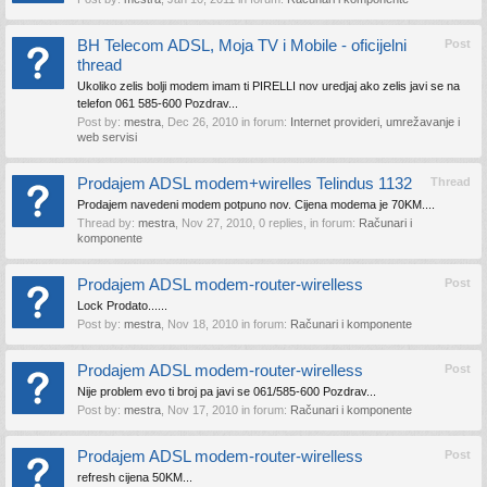
BH Telecom ADSL, Moja TV i Mobile - oficijelni
Post
thread
Ukoliko zelis bolji modem imam ti PIRELLI nov uredjaj ako zelis javi se na
telefon 061 585-600 Pozdrav...
Post by:
mestra
,
Dec 26, 2010
in forum:
Internet provideri, umrežavanje i
web servisi
Prodajem ADSL modem+wirelles Telindus 1132
Thread
Prodajem navedeni modem potpuno nov. Cijena modema je 70KM....
Thread by:
mestra
,
Nov 27, 2010
, 0 replies, in forum:
Računari i
komponente
Prodajem ADSL modem-router-wirelless
Post
Lock Prodato......
Post by:
mestra
,
Nov 18, 2010
in forum:
Računari i komponente
Prodajem ADSL modem-router-wirelless
Post
Nije problem evo ti broj pa javi se 061/585-600 Pozdrav...
Post by:
mestra
,
Nov 17, 2010
in forum:
Računari i komponente
Prodajem ADSL modem-router-wirelless
Post
refresh cijena 50KM...