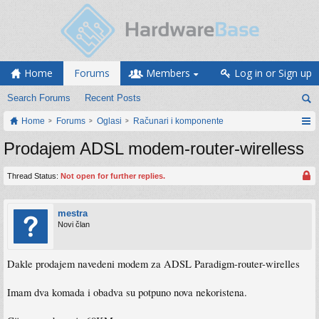
Home
Forums
Members
Log in or Sign up
Search Forums
Recent Posts
Home
Forums
Oglasi
Računari i komponente
Prodajem ADSL modem-router-wirelless
Thread Status:
Not open for further replies.
mestra
Novi član
Dakle prodajem navedeni modem za ADSL Paradigm-router-wirelles
Imam dva komada i obadva su potpuno nova nekoristena.