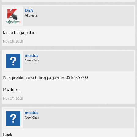
DSA
Aktivista
kupio bih ja jedan
Nov 16, 2010
mestra
Novi član
Nije problem evo ti broj pa javi se 061/585-600
Pozdrav...
Nov 17, 2010
mestra
Novi član
Lock