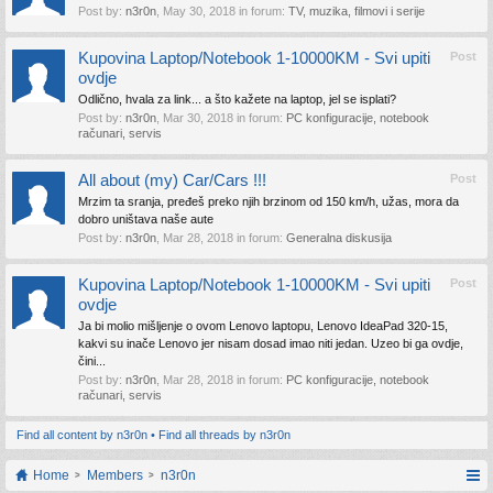
Post by:
n3r0n
,
May 30, 2018
in forum:
TV, muzika, filmovi i serije
Kupovina Laptop/Notebook 1-10000KM - Svi upiti
Post
ovdje
Odlično, hvala za link... a što kažete na laptop, jel se isplati?
Post by:
n3r0n
,
Mar 30, 2018
in forum:
PC konfiguracije, notebook
računari, servis
All about (my) Car/Cars !!!
Post
Mrzim ta sranja, pređeš preko njih brzinom od 150 km/h, užas, mora da
dobro uništava naše aute
Post by:
n3r0n
,
Mar 28, 2018
in forum:
Generalna diskusija
Kupovina Laptop/Notebook 1-10000KM - Svi upiti
Post
ovdje
Ja bi molio mišljenje o ovom Lenovo laptopu, Lenovo IdeaPad 320-15,
kakvi su inače Lenovo jer nisam dosad imao niti jedan. Uzeo bi ga ovdje,
čini...
Post by:
n3r0n
,
Mar 28, 2018
in forum:
PC konfiguracije, notebook
računari, servis
Find all content by n3r0n
Find all threads by n3r0n
Home
Members
n3r0n