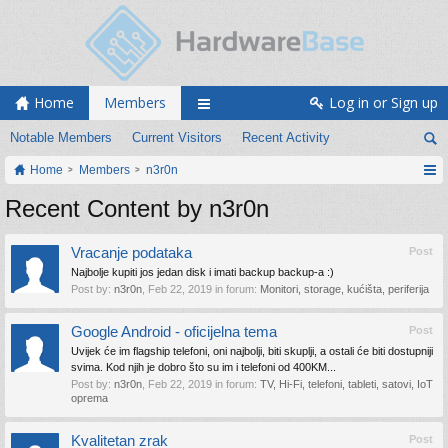
Home
Members
Log in or Sign up
Notable Members
Current Visitors
Recent Activity
Home
Members
n3r0n
Recent Content by n3r0n
Vracanje podataka
Post
Najbolje kupiti jos jedan disk i imati backup backup-a :)
Post by:
n3r0n
,
Feb 22, 2019
in forum:
Monitori, storage, kućišta, periferija
Google Android - oficijelna tema
Post
Uvijek će im flagship telefoni, oni najbolji, biti skuplji, a ostali će biti dostupniji
svima. Kod njih je dobro što su im i telefoni od 400KM...
Post by:
n3r0n
,
Feb 22, 2019
in forum:
TV, Hi-Fi, telefoni, tableti, satovi, IoT
oprema
Kvalitetan zrak
Post