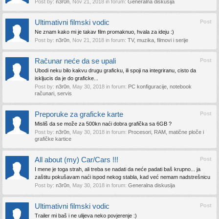
Post by:
n3r0n
,
Nov 21, 2018
in forum:
Generalna diskusija
Ultimativni filmski vodic
Post
Ne znam kako mi je takav film promaknuo, hvala za ideju :)
Post by:
n3r0n
,
Nov 21, 2018
in forum:
TV, muzika, filmovi i serije
Računar neće da se upali
Post
Ubodi neku bilo kakvu drugu graficku, ili spoji na integriranu, cisto da
iskljucis da je do graficke...
Post by:
n3r0n
,
May 30, 2018
in forum:
PC konfiguracije, notebook
računari, servis
Preporuke za graficke karte
Post
Misliš da se može za 500kn naći dobra grafička sa 6GB ?
Post by:
n3r0n
,
May 30, 2018
in forum:
Procesori, RAM, matične ploče i
grafičke kartice
All about (my) Car/Cars !!!
Post
I mene je toga strah, ali treba se nadati da neće padati baš krupno... ja
zaštitu pokušavam naći ispod nekog stabla, kad već nemam nadstrešnicu
Post by:
n3r0n
,
May 30, 2018
in forum:
Generalna diskusija
Ultimativni filmski vodic
Post
Trailer mi baš i ne ulijeva neko povjerenje :)