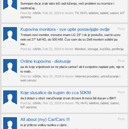
Sumnjam da je zrak tako loš radi loženja, veći problem su tvornice i
saobraćaj...
Post by:
n3r0n
,
Feb 22, 2019
in forum:
TV, Hi-Fi, telefoni, tableti, satovi, IoT
oprema
Kupovina monitora - sve upite postavljajte ovdje
Post
Trebam novi monitor, trenutno imam LG 23" i ok je poslužio, sad bi uzeo
neki od 27" full HD, do 500 KM. Čuo sam da su Dell monitori solidni pa
me...
Post by:
n3r0n
,
Feb 22, 2019
in forum:
Monitori, storage, kućišta, periferija
Online kupovina - diskusije
Post
pa do koje vrijednosti se ne plaća carina? ali ti svejedno naplate pdv, nije ni
to malo..
Post by:
n3r0n
,
Nov 21, 2018
in forum:
Internet provideri, umrežavanje i
web servisi
Koje slusalice da kupim do cca 50KM
Post
da li dolazi u obzir naručivanje izvan drzave ili mora biti ducan u BiH?
Post by:
n3r0n
,
Nov 21, 2018
in forum:
TV, Hi-Fi, telefoni, tableti, satovi,
IoT oprema
All about (my) Car/Cars !!!
Post
to je prilicno velika razlika u cijeni...