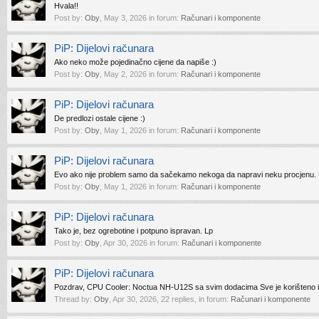
Hvala!!
Post by:
Oby
,
May 3, 2026
in forum:
Računari i komponente
PiP: Dijelovi računara
Ako neko može pojedinačno cijene da napiše :)
Post by:
Oby
,
May 2, 2026
in forum:
Računari i komponente
PiP: Dijelovi računara
De predlozi ostale cijene :)
Post by:
Oby
,
May 1, 2026
in forum:
Računari i komponente
PiP: Dijelovi računara
Evo ako nije problem samo da sačekamo nekoga da napravi neku procjenu.
Post by:
Oby
,
May 1, 2026
in forum:
Računari i komponente
PiP: Dijelovi računara
Tako je, bez ogrebotine i potpuno ispravan. Lp
Post by:
Oby
,
Apr 30, 2026
in forum:
Računari i komponente
PiP: Dijelovi računara
Pozdrav, CPU Cooler: Noctua NH-U12S sa svim dodacima Sve je korišteno i u
Thread by:
Oby
,
Apr 30, 2026
, 22 replies, in forum:
Računari i komponente