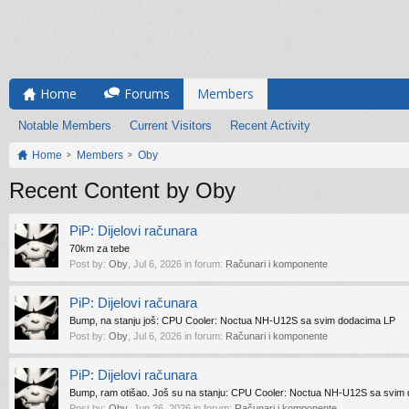
Home
Forums
Members
Notable Members
Current Visitors
Recent Activity
Home
Members
Oby
Recent Content by Oby
PiP: Dijelovi računara
70km za tebe
Post by:
Oby
,
Jul 6, 2026
in forum:
Računari i komponente
PiP: Dijelovi računara
Bump, na stanju još: CPU Cooler: Noctua NH-U12S sa svim dodacima LP
Post by:
Oby
,
Jul 6, 2026
in forum:
Računari i komponente
PiP: Dijelovi računara
Bump, ram otišao. Još su na stanju: CPU Cooler: Noctua NH-U12S sa svi
Post by:
Oby
,
Jun 26, 2026
in forum:
Računari i komponente