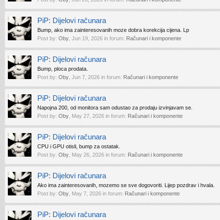
PiP: Dijelovi računara
Bump, ako ima zainteresovanih moze dobra korekcija cijena. Lp
Post by:
Oby
,
Jun 19, 2026
in forum:
Računari i komponente
PiP: Dijelovi računara
Bump, ploca prodata.
Post by:
Oby
,
Jun 7, 2026
in forum:
Računari i komponente
PiP: Dijelovi računara
Napojna 200, od monitora sam odustao za prodaju izvinjavam se.
Post by:
Oby
,
May 27, 2026
in forum:
Računari i komponente
PiP: Dijelovi računara
CPU i GPU otisli, bump za ostatak.
Post by:
Oby
,
May 26, 2026
in forum:
Računari i komponente
PiP: Dijelovi računara
Ako ima zainteresovanih, mozemo se sve dogovoriti. Lijep pozdrav i hvala.
Post by:
Oby
,
May 7, 2026
in forum:
Računari i komponente
PiP: Dijelovi računara