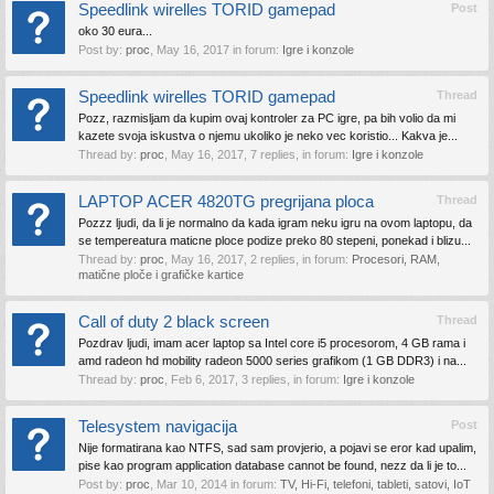
Speedlink wirelles TORID gamepad
Post
oko 30 eura...
Post by:
proc
,
May 16, 2017
in forum:
Igre i konzole
Speedlink wirelles TORID gamepad
Thread
Pozz, razmisljam da kupim ovaj kontroler za PC igre, pa bih volio da mi
kazete svoja iskustva o njemu ukoliko je neko vec koristio... Kakva je...
Thread by:
proc
,
May 16, 2017
, 7 replies, in forum:
Igre i konzole
LAPTOP ACER 4820TG pregrijana ploca
Thread
Pozzz ljudi, da li je normalno da kada igram neku igru na ovom laptopu, da
se tempereatura maticne ploce podize preko 80 stepeni, ponekad i blizu...
Thread by:
proc
,
May 16, 2017
, 2 replies, in forum:
Procesori, RAM,
matične ploče i grafičke kartice
Call of duty 2 black screen
Thread
Pozdrav ljudi, imam acer laptop sa Intel core i5 procesorom, 4 GB rama i
amd radeon hd mobility radeon 5000 series grafikom (1 GB DDR3) i na...
Thread by:
proc
,
Feb 6, 2017
, 3 replies, in forum:
Igre i konzole
Telesystem navigacija
Post
Nije formatirana kao NTFS, sad sam provjerio, a pojavi se eror kad upalim,
pise kao program application database cannot be found, nezz da li je to...
Post by:
proc
,
Mar 10, 2014
in forum:
TV, Hi-Fi, telefoni, tableti, satovi, IoT