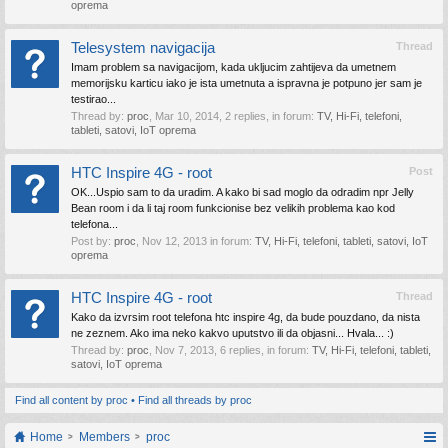
oprema
Telesystem navigacija
Thread
Imam problem sa navigacijom, kada ukljucim zahtijeva da umetnem
memorijsku karticu iako je ista umetnuta a ispravna je potpuno jer sam je
testirao...
Thread by:
proc
,
Mar 10, 2014
, 2 replies, in forum:
TV, Hi-Fi, telefoni,
tableti, satovi, IoT oprema
HTC Inspire 4G - root
Post
OK...Uspio sam to da uradim. A kako bi sad moglo da odradim npr Jelly
Bean room i da li taj room funkcionise bez velikih problema kao kod
telefona...
Post by:
proc
,
Nov 12, 2013
in forum:
TV, Hi-Fi, telefoni, tableti, satovi, IoT
oprema
HTC Inspire 4G - root
Thread
Kako da izvrsim root telefona htc inspire 4g, da bude pouzdano, da nista
ne zeznem. Ako ima neko kakvo uputstvo ili da objasni... Hvala... :)
Thread by:
proc
,
Nov 7, 2013
, 6 replies, in forum:
TV, Hi-Fi, telefoni, tableti,
satovi, IoT oprema
Find all content by proc
Find all threads by proc
Home
Members
proc