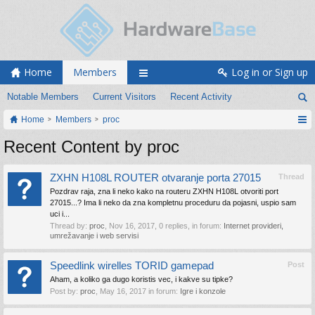
Home
Members
Log in or Sign up
Notable Members
Current Visitors
Recent Activity
Home
Members
proc
Recent Content by proc
ZXHN H108L ROUTER otvaranje porta 27015
Thread
Pozdrav raja, zna li neko kako na routeru ZXHN H108L otvoriti port
27015...? Ima li neko da zna kompletnu proceduru da pojasni, uspio sam
uci i...
Thread by:
proc
,
Nov 16, 2017
, 0 replies, in forum:
Internet provideri,
umrežavanje i web servisi
Speedlink wirelles TORID gamepad
Post
Aham, a koliko ga dugo koristis vec, i kakve su tipke?
Post by:
proc
,
May 16, 2017
in forum:
Igre i konzole